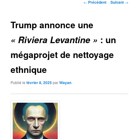
Navigation
←
Précédent
Suivant
→
des
articles
Trump annonce une
: un
« Riviera Levantine »
mégaprojet de nettoyage
ethnique
Publié le
février 8, 2025
par
Wayan