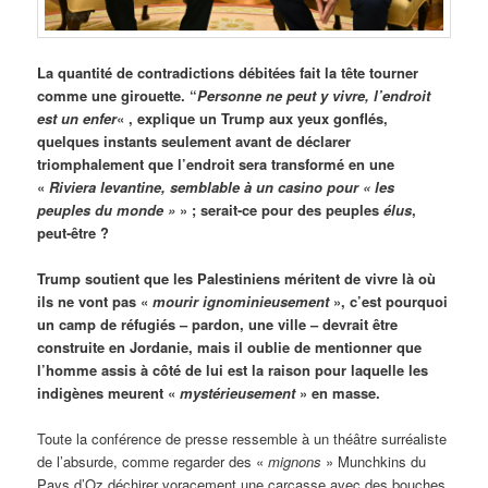
La quantité de contradictions débitées fait la tête tourner
comme une girouette. “
Personne ne peut y vivre, l’endroit
est un enfer
« , explique un Trump aux yeux gonflés,
quelques instants seulement avant de déclarer
triomphalement que l’endroit sera transformé en une
«
Riviera levantine, semblable à un casino pour « les
peuples du monde »
» ; serait-ce pour des peuples
élus
,
peut-être ?
Trump soutient que les Palestiniens méritent de vivre là où
ils ne vont pas «
mourir ignominieusement
», c’est pourquoi
un camp de réfugiés – pardon, une ville – devrait être
construite en Jordanie, mais il oublie de mentionner que
l’homme assis à côté de lui est la raison pour laquelle les
indigènes meurent «
mystérieusement
» en masse.
Toute la conférence de presse ressemble à un théâtre surréaliste
de l’absurde, comme regarder des «
mignons
» Munchkins du
Pays d’Oz déchirer voracement une carcasse avec des bouches