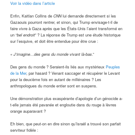
Voir la vidéo dans l’article
Enfin, Kaitlan Collins de
CNN
lui demande directement si les
Gazaouis pourront rentrer, et sinon, qui Trump envisage-t-il de
faire vivre à Gaza après que les États-Unis l’aient transformé en
un “
bel endroit
” ? La réponse de Trump est une étude historique
sur l’esquive, et doit être entendue pour être crue :
«
J’imagine…des gens du monde vivant là-bas
.”
Des gens du monde ? Seraient-ils liés aux mystérieux
Peuples
de la Mer
, par hasard ? Venant saccager et récupérer le Levant
pour la deuxième fois en autant de millénaires ? Les
anthropologues du monde entier sont en suspens.
Une démonstration plus exaspérante d’apologie d’un génocide a-
t-elle jamais été pavanée et engloutie dans du rouge à lèvres
orange auparavant ?
Eh bien, que peut-on en dire sinon qu’Israël a trouvé son parfait
serviteur fidèle :