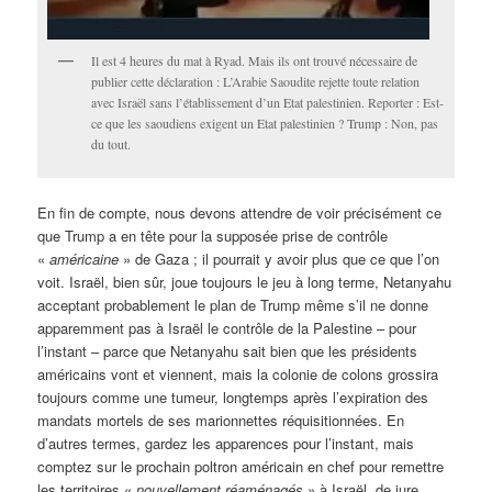
Il est 4 heures du mat à Ryad. Mais ils ont trouvé nécessaire de
publier cette déclaration : L’Arabie Saoudite rejette toute relation
avec Israël sans l’établissement d’un Etat palestinien. Reporter : Est-
ce que les saoudiens exigent un Etat palestinien ? Trump : Non, pas
du tout.
En fin de compte, nous devons attendre de voir précisément ce
que Trump a en tête pour la supposée prise de contrôle
«
américaine
» de Gaza ; il pourrait y avoir plus que ce que l’on
voit. Israël, bien sûr, joue toujours le jeu à long terme, Netanyahu
acceptant probablement le plan de Trump même s’il ne donne
apparemment pas à Israël le contrôle de la Palestine – pour
l’instant – parce que Netanyahu sait bien que les présidents
américains vont et viennent, mais la colonie de colons grossira
toujours comme une tumeur, longtemps après l’expiration des
mandats mortels de ses marionnettes réquisitionnées. En
d’autres termes, gardez les apparences pour l’instant, mais
comptez sur le prochain poltron américain en chef pour remettre
les territoires «
nouvellement réaménagés
» à Israël, de jure.