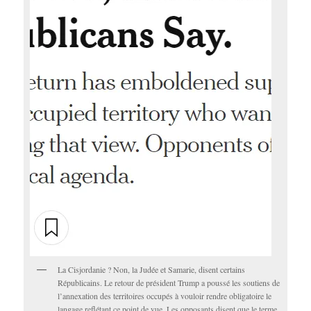
La Cisjordanie ? Non, la Judée et Samarie, disent certains
Républicains. Le retour de président Trump a poussé les soutiens de
l’annexation des territoires occupés à vouloir rendre obligatoire le
langage reflétant ce point de vue. Les opposants disent que le terme