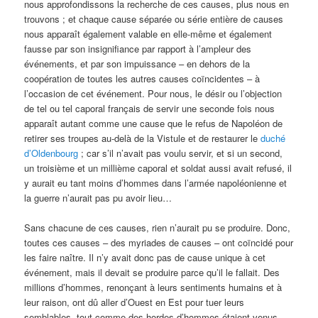
nous approfondissons la recherche de ces causes, plus nous en
trouvons ; et chaque cause séparée ou série entière de causes
nous apparaît également valable en elle-même et également
fausse par son insignifiance par rapport à l’ampleur des
événements, et par son impuissance – en dehors de la
coopération de toutes les autres causes coïncidentes – à
l’occasion de cet événement. Pour nous, le désir ou l’objection
de tel ou tel caporal français de servir une seconde fois nous
apparaît autant comme une cause que le refus de Napoléon de
retirer ses troupes au-delà de la Vistule et de restaurer le
duché
d’Oldenbourg
; car s’il n’avait pas voulu servir, et si un second,
un troisième et un millième caporal et soldat aussi avait refusé, il
y aurait eu tant moins d’hommes dans l’armée napoléonienne et
la guerre n’aurait pas pu avoir lieu…
Sans chacune de ces causes, rien n’aurait pu se produire. Donc,
toutes ces causes – des myriades de causes – ont coïncidé pour
les faire naître. Il n’y avait donc pas de cause unique à cet
événement, mais il devait se produire parce qu’il le fallait. Des
millions d’hommes, renonçant à leurs sentiments humains et à
leur raison, ont dû aller d’Ouest en Est pour tuer leurs
semblables, tout comme des hordes d’hommes étaient venus