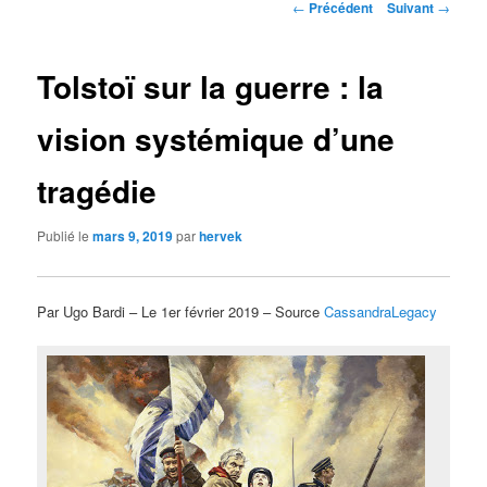
Navigation
←
Précédent
Suivant
→
des
articles
Tolstoï sur la guerre : la
vision systémique d’une
tragédie
Publié le
mars 9, 2019
par
hervek
Par Ugo Bardi – Le 1er février 2019 – Source
CassandraLegacy