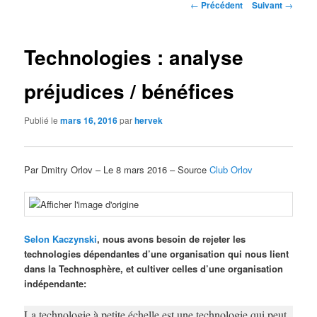
Navigation
←
Précédent
Suivant
→
des
articles
Technologies : analyse
préjudices / bénéfices
Publié le
mars 16, 2016
par
hervek
Par Dmitry Orlov – Le 8 mars 2016 – Source
Club Orlov
Selon Kaczynski
, nous avons besoin de rejeter les
technologies dépendantes d’une organisation qui nous lient
dans la Technosphère, et cultiver celles d’une organisation
indépendante:
La technologie à petite échelle est une technologie qui peut