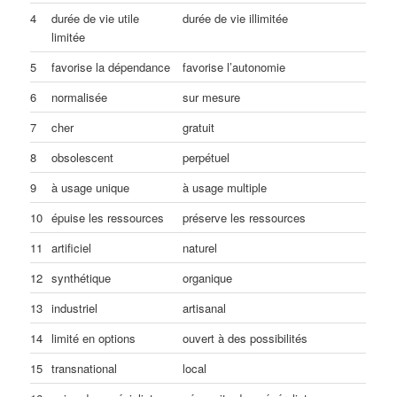
4
durée de vie utile
durée de vie illimitée
limitée
5
favorise la dépendance
favorise l’autonomie
6
normalisée
sur mesure
7
cher
gratuit
8
obsolescent
perpétuel
9
à usage unique
à usage multiple
10
épuise les ressources
préserve les ressources
11
artificiel
naturel
12
synthétique
organique
13
industriel
artisanal
14
limité en options
ouvert à des possibilités
15
transnational
local