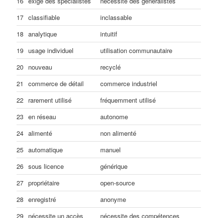
16
exige des spécialistes
nécessite des généralistes
17
classifiable
inclassable
18
analytique
intuitif
19
usage individuel
utilisation communautaire
20
nouveau
recyclé
21
commerce de détail
commerce industriel
22
rarement utilisé
fréquemment utilisé
23
en réseau
autonome
24
alimenté
non alimenté
25
automatique
manuel
26
sous licence
générique
27
propriétaire
open-source
28
enregistré
anonyme
29
nécessite un accès
nécessite des compétences