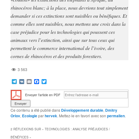
rhinocéros blanc; à la place, nous devrions tout simplement
demander si ces extinctions sont nuisibles ou bénéfiques. Et
comme elles sont nuisibles, nous mettons une croix dans la
case préjudice pour les technologies qui poussent ces
animaux vers l’extinction, ainsi que sur tous ceux qui
permettent le commerce international de l’ivoire, des
cornes de rhinocéros et des produits forestiers.
3 563
Telegram
VK
Email
Facebook
Twitter
Envoyer l'article en PDF
Ce contenu a été publié dans
Développement durable
,
Dmitry
Orlov
,
Ecologie
par
hervek
. Mettez-le en favori avec son
permalien
.
2 RÉFLEXIONS SUR «
TECHNOLOGIES : ANALYSE PRÉJUDICES /
BÉNÉFICES
»