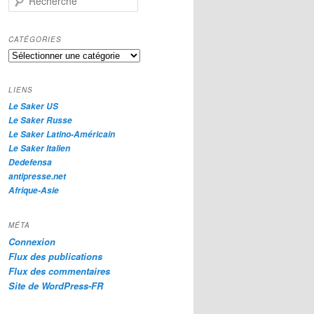
e
c
h
CATÉGORIES
e
Catégories
r
c
h
LIENS
e
Le Saker US
Le Saker Russe
Le Saker Latino-Américain
Le Saker Italien
Dedefensa
antipresse.net
Afrique-Asie
MÉTA
Connexion
Flux des publications
Flux des commentaires
Site de WordPress-FR