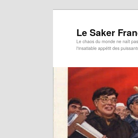
Aller
Aller
au
au
contenu
contenu
Le Saker Fra
principal
secondaire
Le chaos du monde ne naît pas 
l'insatiable appétit des puissant