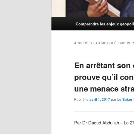
Menu
Comprendre les enjeux geopoli
principal
ARCHIVES PAR MOT-CLÉ :
MOUVE
En arrêtant son 
prouve qu’il co
une menace str
Publié le
avril 1, 2017
par
Le Saker
Par Dr Daoud Abdullah – Le 