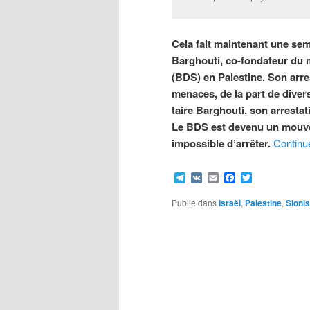
Cela fait maintenant une sem
Barghouti, co-fondateur du
(BDS) en Palestine. Son arres
menaces, de la part de divers 
taire Barghouti, son arrestat
Le BDS est devenu un mouveme
impossible d’arrêter.
Continue
Telegram
VK
Email
Facebook
Twitter
Publié dans
Israël
,
Palestine
,
Sioni