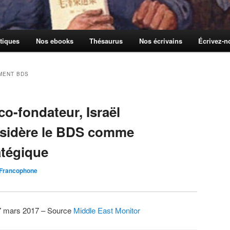
tiques
Nos ebooks
Thésaurus
Nos écrivains
Écrivez-
MENT BDS
co-fondateur, Israël
nsidère le BDS comme
atégique
 Francophone
27 mars 2017 – Source
Middle East Monitor