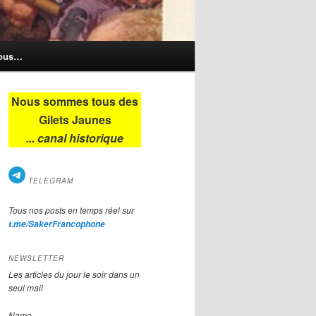
nous…
Nous sommes tous des
Gilets Jaunes
... canal historique
TELEGRAM
Tous nos posts en temps réel sur
t.me/SakerFrancophone
NEWSLETTER
Les articles du jour le soir dans un
seul mail
Name