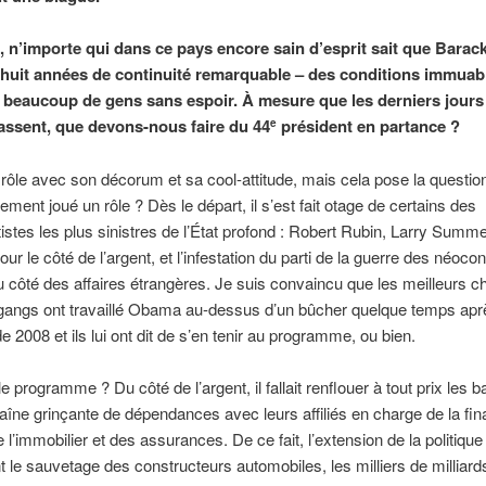
, n’importe qui dans ce pays encore sain d’esprit sait que Bara
 huit années de continuité remarquable – des conditions immuab
é beaucoup de gens sans espoir. À mesure que les derniers jours
ssent, que devons-nous faire du 44
président en partance ?
e
le rôle avec son décorum et sa cool-attitude, mais cela pose la question
lement joué un rôle ? Dès le départ, il s’est fait otage de certains des
istes les plus sinistres de l’État profond : Robert Rubin, Larry Summ
ur le côté de l’argent, et l’infestation du parti de la guerre des néoco
 côté des affaires étrangères. Je suis convaincu que les meilleurs c
gangs ont travaillé Obama au-dessus d’un bûcher quelque temps apr
e 2008 et ils lui ont dit de s’en tenir au programme, ou bien.
le programme ? Du côté de l’argent, il fallait renflouer à tout prix les 
haîne grinçante de dépendances avec leurs affiliés en charge de la fi
e l’immobilier et des assurances. De ce fait, l’extension de la politique
 le sauvetage des constructeurs automobiles, les milliers de milliard