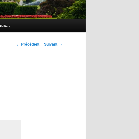
nous…
Navigation
←
Précédent
Suivant
→
des
articles