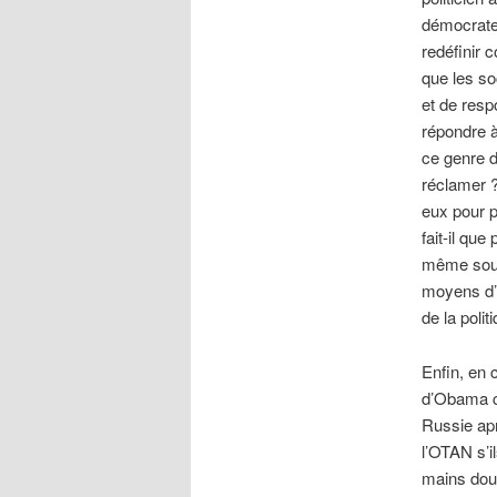
démocrate 
redéfinir 
que les so
et de resp
répondre à
ce genre 
réclamer ?
eux pour p
fait-il qu
même soul
moyens d’ét
de la poli
Enfin, en 
d’Obama co
Russie apr
l’OTAN s’i
mains dout