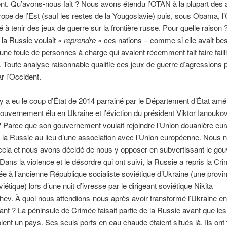
t. Qu’avons-nous fait ? Nous avons étendu l’OTAN à la plupart des 
ope de l’Est (sauf les restes de la Yougoslavie) puis, sous Obama, 
 tenir des jeux de guerre sur la frontière russe. Pour quelle raison 
e la Russie voulait
«
reprendre »
ces nations – comme si elle avait be
une foule de personnes à charge qui avaient récemment fait faire faillit
. Toute analyse raisonnable qualifie ces jeux de guerre d’agressions 
r l’Occident.
l y a eu le coup d’État de 2014 parrainé par le Département d’État amé
gouvernement élu en Ukraine et l’éviction du président Viktor Ianoukov
 Parce que son gouvernement voulait rejoindre l’Union douanière eu
r la Russie au lieu d’une association avec l’Union européenne. Nous 
cela et nous avons décidé de nous y opposer en subvertissant le go
 Dans la violence et le désordre qui ont suivi, la Russie a repris la Cr
liée à l’ancienne République socialiste soviétique d’Ukraine (une provi
étique) lors d’une nuit d’ivresse par le dirigeant soviétique Nikita
ev. À quoi nous attendions-nous après avoir transformé l’Ukraine en
llant ? La péninsule de Crimée faisait partie de la Russie avant que les
ient un pays. Ses seuls ports en eau chaude étaient situés là. Ils ont