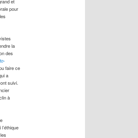
grand et
érale pour
les
yistes
ndre la
lon des
to-
pu faire ce
qui a
ont suivi.
ncier
lin à
ue
 l’éthique
 les