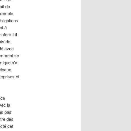
ait de
exemple,
bligations
nt à
nfère-t-il
mis de
ulé avec
comment se
émique n’a
cipaux
reprises et
ice
vec la
ns pas
ntre des
cté cet