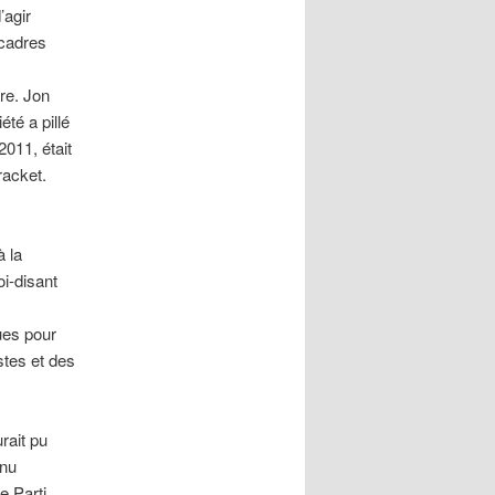
’agir
 cadres
ore. Jon
té a pillé
2011, était
racket.
à la
i-disant
ues pour
stes et des
rait pu
enu
e Parti