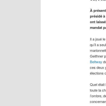
À présent
présidé à
ont laiss
mandat pa
Il a joué 
qu’il a seu
marionnett
Geithner po
Beltway
du
ces deux 
élections d
Quel était 
toute la c
l’ombre, d
concernant