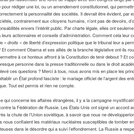
pour rédiger une loi, ou un amendement constitutionnel, qui permettr
correctement la personnalité des sociétés. Il devrait être évident, par 
ciétés, contrairement aux citoyens humains, n’ont pas de devoirs, d’o
onsabilités envers l’intérêt public. Par charte légale, elles ont seuleme
 leurs actionnaires et conseils d’administration. Comment cela leur co
de
« droits »
de liberté d’expression politique que le tribunal leur a per
 Et comment Obama et ses alliés de la branche législative ont-ils ro
ermettre à ce honteux affront à la Constitution de tenir debout ? Et 
e presque personne dans la presse traditionnelle ou dans le droit acad
evé ces questions ? Merci à tous, nous avons mis en place les prin
ablir un État profond fasciste : le mariage officiel de l’argent des ent
tique. Tout est permis et rien ne compte.
ce qui concerne les affaires étrangères, il y a la campagne mystificatr
ntre la Fédération de Russie. Les États-Unis ont signé un accord a
ès la chute de l’Union soviétique, à savoir que nous ne développerio
ls nous confiaient les matériaux nucléaires susceptibles de tomber e
euses dans le désordre qui a suivi l’effondrement. La Russie a respe