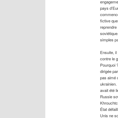
engagemen
pays d’Eur
commencé à
fictive qu
reprendre 
soviétique
simples pa
Ensuite, i
contre le 
Pourquoi ?
dirigée pa
pas aimé 
ukrainien.
avait été 
Russie sovi
Khrouchtch
État défai
Unis ne so