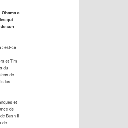
ck Obama a
les qui
 de son
 : est-ce
ers et Tim
ns du
hiens de
ès les
banques et
nance de
 de Bush II
s de