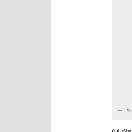
Et 
Oui, c’éta