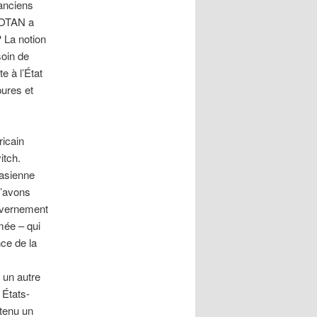
anciens
l’OTAN a
? La notion
soin de
e à l’État
pures et
ricain
itch.
rasienne
n’avons
uvernement
imée – qui
nce de la
 un autre
 États-
 tenu un