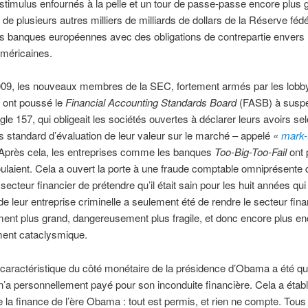
 stimulus enfournés à la pelle et un tour de passe-passe encore plus 
 de plusieurs autres milliers de milliards de dollars de la Réserve féd
es banques européennes avec des obligations de contrepartie envers 
méricaines.
009, les nouveaux membres de la SEC, fortement armés par les lobb
 ont poussé le
Financial Accounting Standards Board
(FASB) à suspe
ègle 157, qui obligeait les sociétés ouvertes à déclarer leurs avoirs se
 standard d’évaluation de leur valeur sur le marché – appelé
«
mark-
 Après cela, les entreprises comme les banques
Too-Big-Too-Fail
ont 
oulaient. Cela a ouvert la porte à une fraude comptable omniprésente 
ecteur financier de prétendre qu’il était sain pour les huit années qui 
t de leur entreprise criminelle a seulement été de rendre le secteur fina
lement plus grand, dangereusement plus fragile, et donc encore plus enc
ment cataclysmique.
caractéristique du côté monétaire de la présidence d’Obama a été q
’a personnellement payé pour son inconduite financière. Cela a établi
 la finance de l’ère Obama : tout est permis, et rien ne compte. Tous