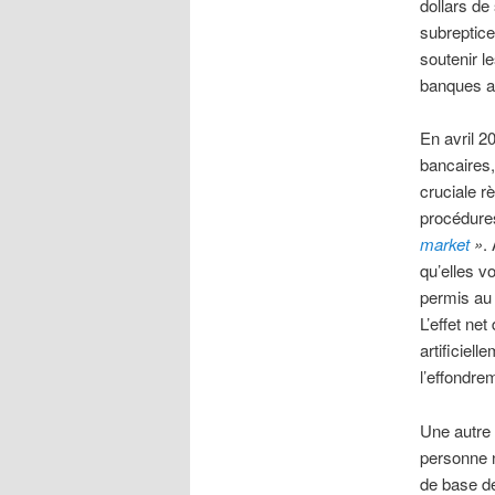
dollars de
subreptice
soutenir l
banques a
En avril 2
bancaires,
cruciale r
procédures
market
»
.
qu’elles v
permis au s
L’effet ne
artificiel
l’effondre
Une autre 
personne n
de base de