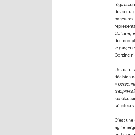
régulateurs
devant un 
bancaires 
représenta
Corzine, l
des compt
le garçon 
Corzine n’a
Un autre s
décision d
«
personna
d’expressi
les électi
sénateurs,
C’est une 
agir énerg
politicien