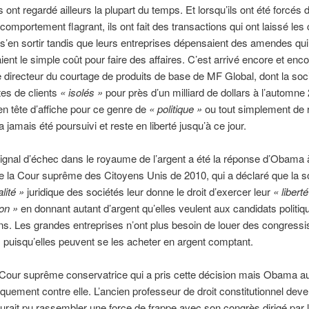
 ont regardé ailleurs la plupart du temps. Et lorsqu’ils ont été forcés d
comportement flagrant, ils ont fait des transactions qui ont laissé les
s’en sortir tandis que leurs entreprises dépensaient des amendes qui
ient le simple coût pour faire des affaires. C’est arrivé encore et enc
e directeur du courtage de produits de base de MF Global, dont la socié
es de clients
«
isolés »
pour près d’un milliard de dollars à l’automne 
en tête d’affiche pour ce genre de
«
politique »
ou tout simplement de 
 jamais été poursuivi et reste en liberté jusqu’à ce jour.
ignal d’échec dans le royaume de l’argent a été la réponse d’Obama 
e la Cour suprême des Citoyens Unis de 2010, qui a déclaré que la so
lité »
juridique des sociétés leur donne le droit d’exercer leur
«
liberté
on »
en donnant autant d’argent qu’elles veulent aux candidats politiq
ons. Les grandes entreprises n’ont plus besoin de louer des congressi
 puisqu’elles peuvent se les acheter en argent comptant.
Cour suprême conservatrice qui a pris cette décision mais Obama au
iquement contre elle. L’ancien professeur de droit constitutionnel dev
 aurait pu rassembler une force de frappe avec son congrès dirigé par l