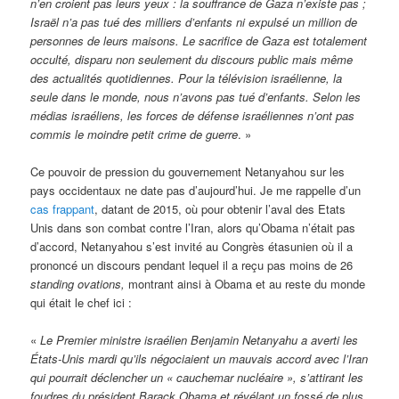
n’en croient pas leurs yeux : la souffrance de Gaza n’existe pas ;
Israël n’a pas tué des milliers d’enfants ni expulsé un million de
personnes de leurs maisons. Le sacrifice de Gaza est totalement
occulté, disparu non seulement du discours public mais même
des actualités quotidiennes. Pour la télévision israélienne, la
seule dans le monde, nous n’avons pas tué d’enfants. Selon les
médias israéliens, les forces de défense israéliennes n’ont pas
commis le moindre petit crime de guerre
. »
Ce pouvoir de pression du gouvernement Netanyahou sur les
pays occidentaux ne date pas d’aujourd’hui. Je me rappelle d’un
cas frappant
, datant de 2015, où pour obtenir l’aval des Etats
Unis dans son combat contre l’Iran, alors qu’Obama n’était pas
d’accord, Netanyahou s’est invité au Congrès étasunien où il a
prononcé un discours pendant lequel il a reçu pas moins de 26
standing ovations,
montrant ainsi à Obama et au reste du monde
qui était le chef ici :
«
Le Premier ministre israélien Benjamin Netanyahu a averti les
États-Unis mardi qu’ils négociaient un mauvais accord avec l’Iran
qui pourrait déclencher un « cauchemar nucléaire », s’attirant les
foudres du président Barack Obama et révélant un fossé de plus