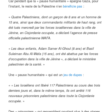
Car pendant que la « pause humanitaire » épargne Gaza, pour
l’instant, le reste de la Palestine n’en
bénéficie pas
:
«
Quatre Palestiniens, dont un garçon de 8 ans et un homme de
15 ans, ainsi que deux commandants militants de haut rang, ont
été tués mercredi par les forces israéliennes dans la ville de
Jénine, en Cisjordanie occupée, a déclaré l’agence de presse
officielle palestinienne WAFA.
« Les deux enfants, Adam Samer Al-Ghoul (8 ans) et Basil
Suleiman Abu Al-Wafa (15 ans), ont été abattus par les forces
d’occupation dans la ville de Jénine », a déclaré le ministère
palestinien de la santé
. »
Une « pause humanitaire » qui est un
jeu de dupes
:
«
« Les Israéliens ont libéré 117 Palestiniens au cours des trois
derniers jours et, dans le même temps, ils ont arrêté 116
nouveaux prisonniers palestiniens dans toute la Cisjordanie
occupée.
»
Des « prisonniers » qui ressemblent pourtant plus à des otages.