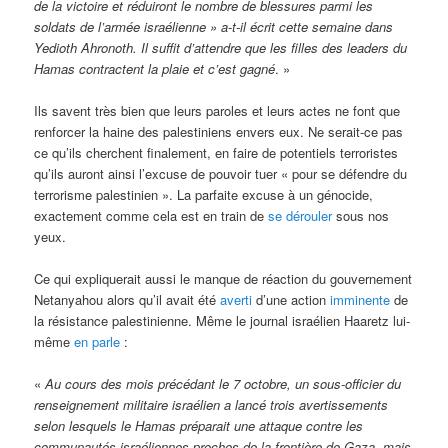
de la victoire et réduiront le nombre de blessures parmi les
soldats de l’armée israélienne » a-t-il écrit cette semaine dans
Yedioth Ahronoth. Il suffit d’attendre que les filles des leaders du
Hamas contractent la plaie et c’est gagné
. »
Ils savent très bien que leurs paroles et leurs actes ne font que
renforcer la haine des palestiniens envers eux. Ne serait-ce pas
ce qu’ils cherchent finalement, en faire de potentiels terroristes
qu’ils auront ainsi l’excuse de pouvoir tuer « pour se défendre du
terrorisme palestinien ». La parfaite excuse à un génocide,
exactement comme cela est en train de
se dérouler
sous nos
yeux.
Ce qui expliquerait aussi le manque de réaction du gouvernement
Netanyahou alors qu’il avait été
averti
d’une action
imminente
de
la résistance palestinienne. Même le journal israélien Haaretz lui-
même
en parle
:
«
Au cours des mois précédant le 7 octobre, un sous-officier du
renseignement militaire israélien a lancé trois avertissements
selon lesquels le Hamas préparait une attaque contre les
communautés israéliennes proches de la frontière de Gaza, mais