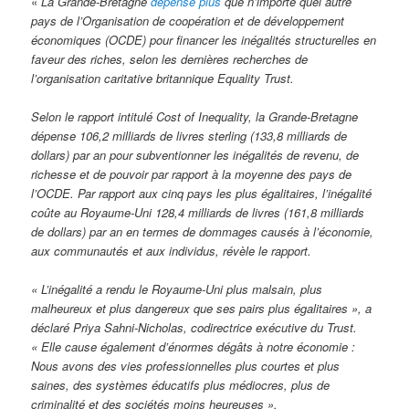
«
La Grande-Bretagne
dépense plus
que n’importe quel autre
pays de l’Organisation de coopération et de développement
économiques (OCDE) pour financer les inégalités structurelles en
faveur des riches, selon les dernières recherches de
l’organisation caritative britannique Equality Trust.
Selon le rapport intitulé Cost of Inequality, la Grande-Bretagne
dépense 106,2 milliards de livres sterling (133,8 milliards de
dollars) par an pour subventionner les inégalités de revenu, de
richesse et de pouvoir par rapport à la moyenne des pays de
l’OCDE. Par rapport aux cinq pays les plus égalitaires, l’inégalité
coûte au Royaume-Uni 128,4 milliards de livres (161,8 milliards
de dollars) par an en termes de dommages causés à l’économie,
aux communautés et aux individus, révèle le rapport.
« L’inégalité a rendu le Royaume-Uni plus malsain, plus
malheureux et plus dangereux que ses pairs plus égalitaires », a
déclaré Priya Sahni-Nicholas, codirectrice exécutive du Trust.
« Elle cause également d’énormes dégâts à notre économie :
Nous avons des vies professionnelles plus courtes et plus
saines, des systèmes éducatifs plus médiocres, plus de
criminalité et des sociétés moins heureuses ».