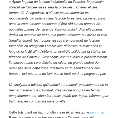
«
Après la prise de la zone industrielle de Promka, le prochain
objectif de l’armée russe sera la prise des carrières et des
fermes de Vinogradniki, d’où elle pourra surveiller les
mouvements ukrainiens dans la zone forestière. La pénétration
dans la zone urbaine continuera d’être réduite en prenant de
nouvelles parties de l’avenue Yasynovatskyi, d’où elle pourra
établir un contrôle de feu sur la partie inférieure qui divise la ville.
Simultanément, les troupes russes s’empareront de la zone
forestière en atteignant l’arrière des défenses ukrainiennes le
long de la H-20 afin d’obtenir un contrôle solide sur la station de
filtration de Donetsk. Cependant, comme indiqué précédemment,
l’avancée russe sera difficile en raison du grand nombre de
défenses dans cette zone forestière et un effondrement des
forces n’est pas attendu tant que le front nord ne progresse pas.
Un analyste a déclaré qu’Avdeevka tomberait probablement de la
même manière que Bakhmut, c’est-à-dire non pas en fermant
complètement son chaudron, mais plutôt pas à pas, bâtiment par
bâtiment, en combattant dans la ville.
»
Cette fois c’est un haut fonctionnaire ukrainien qui le
confirme
,
Boris Johnson a bien fait pression sur Zelenski pour qu’il