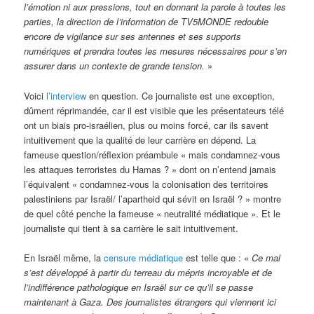
l’émotion ni aux pressions, tout en donnant la parole à toutes les
parties, la direction de l’information de TV5MONDE redouble
encore de vigilance sur ses antennes et ses supports
numériques et prendra toutes les mesures nécessaires pour s’en
assurer dans un contexte de grande tension.
»
Voici
l’interview
en question. Ce journaliste est une exception,
dûment réprimandée, car il est visible que les présentateurs télé
ont un biais pro-israélien, plus ou moins forcé, car ils savent
intuitivement que la qualité de leur carrière en dépend. La
fameuse question/réflexion préambule « mais condamnez-vous
les attaques terroristes du Hamas ? » dont on n’entend jamais
l’équivalent « condamnez-vous la colonisation des territoires
palestiniens par Israël/ l’apartheid qui sévit en Israël ? » montre
de quel côté penche la fameuse « neutralité médiatique ». Et le
journaliste qui tient à sa carrière le sait intuitivement.
En Israël même, la
censure médiatique
est telle que : «
Ce mal
s’est développé à partir du terreau du mépris incroyable et de
l’indifférence pathologique en Israël sur ce qu’il se passe
maintenant à Gaza. Des journalistes étrangers qui viennent ici