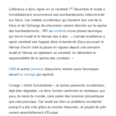
er
L’offensive a donc repris en ce vendredi 1
décembre et Israël a
immédiatement recommencé ses bombardements indiscriminés
sur Gaza. Les médias occidentaux qui faisaient leur une de la
trêve et de l’échange de prisonniers restent discrets sur la reprise
des bombardements : RFI se
contente
d’une phrase laconique
qui renvoi Israël et le Hamas dos à dos : «
L’armée israélienne a
repris vendredi ses frappes dans la bande de Gaza accusant le
Hamas d’avoir violé la pause en vigueur depuis une semaine.
Israël et Hamas se rejetaient ce vendredi 1er décembre la
responsabilité de la reprise des combats
. »
CNN
et autres
journaux
étasuniens restent aussi laconiques
devant
le carnage
qui reprend.
L’image « droits humanitaires » et autres paravents occidentaux,
déjà bien dégradés, va donc tomber carrément en lambeaux aux
yeux du reste du monde, sans parler des tensions domestiques
que cela provoque. Car Israël est bien un problème occidental
puisqu’il a été créé grâce au soutien étasunien, et peuplé de juifs
venant essentiellement d’Europe.