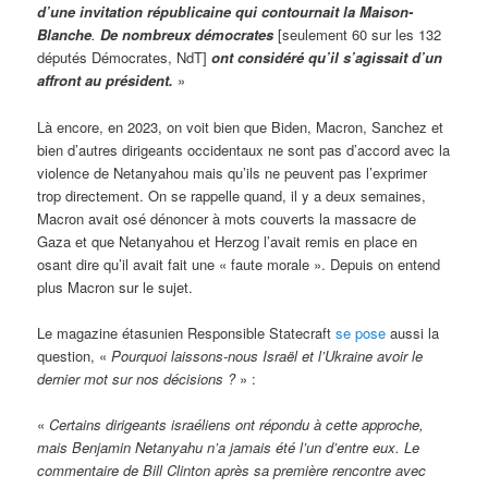
d’une invitation républicaine qui contournait la Maison-
Blanche
.
De nombreux démocrates
[seulement 60 sur les 132
députés Démocrates, NdT]
ont considéré qu’il s’agissait d’un
affront au président.
»
Là encore, en 2023, on voit bien que Biden, Macron, Sanchez et
bien d’autres dirigeants occidentaux ne sont pas d’accord avec la
violence de Netanyahou mais qu’ils ne peuvent pas l’exprimer
trop directement. On se rappelle quand, il y a deux semaines,
Macron avait osé dénoncer à mots couverts la massacre de
Gaza et que Netanyahou et Herzog l’avait remis en place en
osant dire qu’il avait fait une « faute morale ». Depuis on entend
plus Macron sur le sujet.
Le magazine étasunien Responsible Statecraft
se pose
aussi la
question, «
Pourquoi laissons-nous Israël et l’Ukraine avoir le
dernier mot sur nos d
écisions ?
» :
«
Certains dirigeants israéliens ont répondu à cette approche,
mais Benjamin Netanyahu n’a jamais été l’un d’entre eux. Le
commentaire de Bill Clinton après sa première rencontre avec