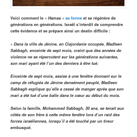
Voici comment le
« Hamas »
se forme
et se régénère de
générations en générations. Israël s’interdit de comprendre
cette évidence et se prépare ainsi un destin difficile :
«
Dans la ville de Jénine, en Cisjordanie occupée, Madleen
Sabbagh, enceinte de sept mois, craint que des années de
violence ne se répercutent sur les générations suivantes,
son mari ayant été l’un des derniers à être tué.
Enceinte de sept mois, assise à une fenêtre donnant sur le
camp de réfugiés de Jénine densément peuplé, Madleen
Sabbagh explique qu’elle a cessé de manger après que son
mari a été tué d’une balle dans le cœur au début du mois.
Selon la famille, Mohammed Sabbagh, 30 ans, se tenait aux
côtés de son frère à cette même fenêtre lors d’un raid des
forces israéliennes, lorsqu’il a été touché par un tireur
embusqué.