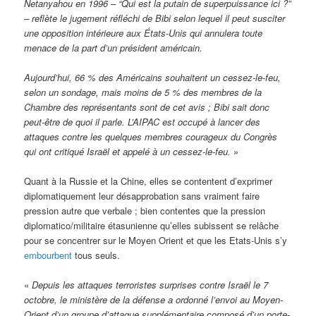
Netanyahou en 1996 – “Qui est la putain de superpuissance ici ?”
– reflète le jugement réfléchi de Bibi selon lequel il peut susciter
une opposition intérieure aux États-Unis qui annulera toute
menace de la part d’un président américain.
Aujourd’hui, 66 % des Américains souhaitent un cessez-le-feu,
selon un sondage, mais moins de 5 % des membres de la
Chambre des représentants sont de cet avis ; Bibi sait donc
peut-être de quoi il parle. L’AIPAC est occupé à lancer des
attaques contre les quelques membres courageux du Congrès
qui ont critiqué Israël et appelé à un cessez-le-feu.
»
Quant à la Russie et la Chine, elles se contentent d’exprimer
diplomatiquement leur désapprobation sans vraiment faire
pression autre que verbale ; bien contentes que la pression
diplomatico/militaire étasunienne qu’elles subissent se relâche
pour se concentrer sur le Moyen Orient et que les Etats-Unis s’y
embourbent
tous seuls.
«
Depuis les attaques terroristes surprises contre Israël le 7
octobre, le ministère de la défense a ordonné l’envoi au Moyen-
Orient d’un groupe d’attaque supplémentaire composé d’un porte-