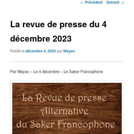
Navigation
←
Précédent
Suivant
→
des
articles
La revue de presse du 4
décembre 2023
Publié le
décembre 4, 2023
par
Wayan
Par Wayan – Le 4 décembre – Le Saker Francophone