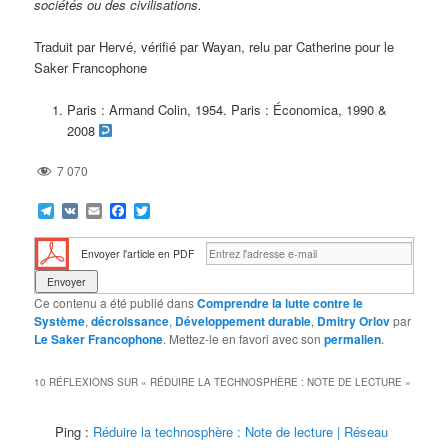
sociétés ou des civilisations.
Traduit par Hervé, vérifié par Wayan, relu par Catherine pour le
Saker Francophone
Paris : Armand Colin, 1954. Paris : Économica, 1990 &
2008
7 070
Telegram
VK
Email
Facebook
Twitter
Envoyer l'article en PDF
Ce contenu a été publié dans
Comprendre la lutte contre le
Système
,
décroissance
,
Développement durable
,
Dmitry Orlov
par
Le Saker Francophone
. Mettez-le en favori avec son
permalien
.
10 RÉFLEXIONS SUR «
RÉDUIRE LA TECHNOSPHÈRE : NOTE DE LECTURE
»
Ping :
Réduire la technosphère : Note de lecture | Réseau