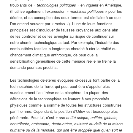
troublants de
« technologies politiques »
en vigueur en Amérique.
(Il utilise également l’expression
« machines politiques »
pour les
décrire, et sa conception des deux termes est similaire à ce que
l’on entend souvent par
« racket »
). L’une de leurs fonctions
principales est d’inculquer de fausses croyances aux gens afin
de les contrôler et de les aveugler au risque de continuer sur
notre chemin technologique actuel. Par exemple, l’industrie des
combustibles fossiles a longtemps cherché à nier la réalité du
changement climatique anthropique, de peur que la
sensibilisation généralisée de cette menace réelle ne freine la
demande pour ses produits.
Les technologies délétères évoquées ci-dessus font partie de la
technosphère de la Terre, qui peut peut-être s’appeler plus
succinctement l’antithèse de la biosphère. La plupart des
définitions de la technosphère se limitent à ses propriétés
physiques comme la somme de toutes les structures construites
par l’homme. Cependant, la position d’Orlov est beaucoup plus
pénétrante. Pour lui, c’est
« une entité unique, unifiée, globale,
contrôlante, croissante, destructrice, existant au-delà de la raison
humaine ou de la moralité, qui doit être stoppée quel qu’en soit le