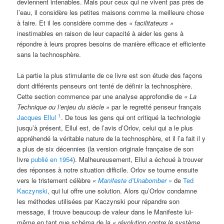
deviennent intenables. Mais pour ceux qui ne vivent pas près de
l’eau, il considère les petites maisons comme la meilleure chose
à faire. Et il les considère comme des
« facilitateurs »
inestimables en raison de leur capacité à aider les gens à
répondre à leurs propres besoins de manière efficace et efficiente
sans la technosphère.
La partie la plus stimulante de ce livre est son étude des façons
dont différents penseurs ont tenté de définir la technosphère.
Cette section commence par une analyse approfondie de
«
La
Technique ou l’enjeu du siècle »
par le regretté penseur français
1
Jacques Ellul
. De tous les gens qui ont critiqué la technologie
jusqu’à présent, Ellul est, de l’avis d’Orlov, celui qui a le plus
appréhendé la véritable nature de la technosphère, et il l’a fait il y
a plus de six décennies (la version originale française de son
livre
publié en 1954
). Malheureusement, Ellul a échoué à trouver
des réponses à notre situation difficile. Orlov se tourne ensuite
vers le tristement célèbre
«
Manifeste d’Unabomber »
de
Ted
Kaczynski
, qui lui offre une solution. Alors qu’Orlov condamne
les méthodes utilisées par Kaczynski pour répandre son
message, il trouve beaucoup de valeur dans le Manifeste lui-
même en tant que schéma de la
« révolution contre le système