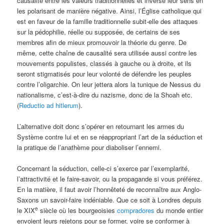
causalité entre les valeurs traditionnelles et inverse leur sens en
les polarisant de manière négative. Ainsi, l’Église catholique qui
est en faveur de la famille traditionnelle subit-elle des attaques
sur la pédophilie, réelle ou supposée, de certains de ses
membres afin de mieux promouvoir la théorie du genre. De
même, cette chaîne de causalité sera utilisée aussi contre les
mouvements populistes, classés à gauche ou à droite, et ils
seront stigmatisés pour leur volonté de défendre les peuples
contre l’oligarchie. On leur jettera alors la tunique de Nessus du
nationalisme, c’est-à-dire du nazisme, donc de la Shoah etc.
(
Reductio ad hitlerum
).
L’alternative doit donc s’opérer en retournant les armes du
Système contre lui et en se réappropriant l’art de la séduction et
la pratique de l’anathème pour diaboliser l’ennemi.
Concernant la séduction, celle-ci s’exerce par l’exemplarité,
l’attractivité et le faire-savoir, ou la propagande si vous préférez.
En la matière, il faut avoir l’honnêteté de reconnaître aux Anglo-
Saxons un savoir-faire indéniable. Que ce soit à Londres depuis
e
le XIX
siècle où les bourgeoisies
compradores
du monde entier
envoient leurs rejetons pour se former, voire se conformer à