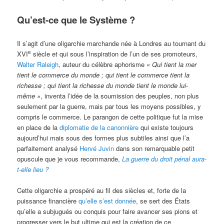
Qu’est-ce que le Système ?
Il s’agit d’une oligarchie marchande née à Londres au tournant du
e
XVI
siècle et qui sous l’inspiration de l’un de ses promoteurs,
Walter Raleigh
, auteur du célèbre aphorisme
«
Qui tient la mer
tient le commerce du monde ; qui tient le commerce tient la
richesse ; qui tient la richesse du monde tient le monde lui-
même »
, inventa l’idée de la soumission des peuples, non plus
seulement par la guerre, mais par tous les moyens possibles, y
compris le commerce. Le parangon de cette politique fut la mise
en place de la
diplomatie de la canonnière
qui existe toujours
aujourd’hui mais sous des formes plus subtiles ainsi que l’a
parfaitement analysé
Hervé Juvin
dans son remarquable petit
opuscule que je vous recommande,
La guerre du droit pénal aura-
t-elle lieu ?
Cette oligarchie a prospéré au fil des siècles et, forte de la
puissance financière
qu’elle s’est donnée
, se sert des États
qu’elle a subjugués ou conquis pour faire avancer ses pions et
progresser vers le but ultime qui est la création de ce