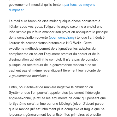
gouvernement mondial qu’ils tentent
par tous les moyens
d’imposer
.
La meilleure façon de dissimuler quelque chose consistant à
l’étaler sous vos yeux, l’oligarchie anglo-saxonne a choisi une
idée simple pour faire avancer son projet en appliquant le principe
de la conspiration ouverte (
open conspiracy
) tel que l’a théorisé
l’auteur de science-fiction britannique H.G Wells. Cette
excellente méthode permet de stigmatiser les adeptes du
complotisme en sciant l’argument premier du secret et de la
dissimulation qui définit le complot. Il n’y a pas de complot
puisque les sectateurs de la gouvernance mondiale ne se
cachent pas et même revendiquent fièrement leur volonté de
«
gouvernance mondiale »
.
Enfin, pour achever de manière négative la définition du
Système, que l’on pourrait appeler plus justement l’idéologie
anglo-saxonne, je réfute les arguments de ceux qui pensent que
le Système serait animé par une idéologie juive. D’abord parce
que le monde juif est infiniment plus complexe et fragile que ne
le pensent généralement les antisémites primaires et ensuite