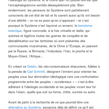
l’encéphalogramme semble désespérément plat. Bien
évidemment, les penseurs du Système sont parfaitement
conscients de cet état de fait et ils savent aussi qu’ils ont besoin
d’une altérité – on ne se pose qu’en s’opposant – et c’est
pourquoi le Système s’est façonné un ennemi, le
terrorisme
islamique,
figure commode, à la fois virtuelle et réelle, qui
autorise et légitime toutes les guerres de conquête et de
déstabilisation sur les territoires où sont présentes des
communautés musulmanes, de la Chine à l’Europe, en passant
par la Russie, la Birmanie, l’Indonésie, l’Iran, le proche et le
Moyen-Orient, l’Afrique…
En créant ce
Golem
, les néo-conservateurs étasuniens, fidèles à
la pensée de
Carl Schmitt
, désignent l’ennemi pour orienter les
peuples sous leur domination idéologique vers une confrontation
programmée entre les peuples
«
occidentaux »
– c’est-à-dire
adhérant à l’idéologie occidentale et les peuples vivant leur foi
dans l’islam, quelle que soit sa forme, chiite, sunnite ou autre.
Avant de partir à la recherche de ce que pourrait-être une
alternative au Système
, essayons déjà de définir ce qu’il est.