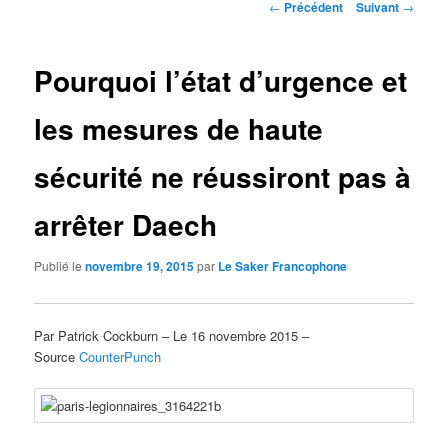
Navigation
←
Précédent
Suivant
→
des
articles
Pourquoi l’état d’urgence et
les mesures de haute
sécurité ne réussiront pas à
arrêter Daech
Publié le
novembre 19, 2015
par
Le Saker Francophone
Par Patrick Cockburn – Le 16 novembre 2015 –
Source
CounterPunch