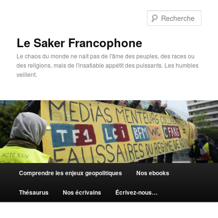
Aller
au
Rech
contenu
principal
Le Saker Francophone
Le chaos du monde ne naît pas de l'âme des peuples, des races ou
des religions, mais de l'insatiable appétit des puissants. Les humbles
veillent.
Menu
Comprendre les enjeux geopolitiques
Nos ebooks
principal
Thésaurus
Nos écrivains
Écrivez-nous…