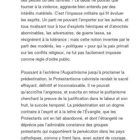
tourner à la violence, aggravée bien entendu par des
intérêts matériels. C’est l’impasse militaire qui fit évoluer
les esprits. Un parti ne pouvant l’emporter sur les autres, et
tous rivalisant tour à tour d’exploits héroïques et d’atrocités
abominables, les adversaires, de guerre lasse, se
résignèrent à la tolérance ; mais cette notion inventée par le
parti des modérés, les
« politiques »
pour qui la paix primait
sur les conflits religieux, ne fut pas facilement imposée
comme règle d’ordre public.
Poussant à l’extrême l’Augustinisme jusqu’à proclamer la
prédestination, le Protestantisme calviniste rendait le sacré
effrayant, définitif et inconnaissable. Il ne pouvait
qu’accroître l’angoisse, et suscita en retour le puritanisme
cherchant la preuve de la justification dans le labeur et son
fruit, le succès temporel. La prédestination est un dogme
contraire à l’esprit et à la lettre de l’Évangile, que les
Protestants ont en fait abandonné, et dont l’étrangeté ne
déprécie pas l’admirable constance des groupes
protestants qui supportèrent la persécution dans les pays
catholiques, comme y firent face, avec autant de courage,