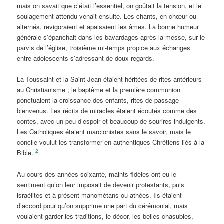
mais on savait que c’était l’essentiel, on goûtait la tension, et le
soulagement attendu venait ensuite. Les chants, en chœur ou
alternés, revigoraient et apaisaient les âmes. La bonne humeur
générale s’épanchait dans les bavardages après la messe, sur le
parvis de l’église, troisième mi-temps propice aux échanges
entre adolescents s’adressant de doux regards.
La Toussaint et la Saint Jean étaient héritées de rites antérieurs
au Christianisme ; le baptême et la première communion
ponctuaient la croissance des enfants, rites de passage
bienvenus. Les récits de miracles étaient écoutés comme des
contes, avec un peu d’espoir et beaucoup de sourires indulgents.
Les Catholiques étaient marcionistes sans le savoir, mais le
concile voulut les transformer en authentiques Chrétiens liés à la
2
Bible.
Au cours des années soixante, maints fidèles ont eu le
sentiment qu’on leur imposait de devenir protestants, puis
israélites et à présent mahométans ou athées. Ils étaient
d’accord pour qu’on supprime une part du cérémonial, mais
voulaient garder les traditions, le décor, les belles chasubles,