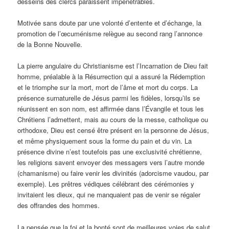
desseins des clercs paraissent impénétrables.
Motivée sans doute par une volonté d’entente et d’échange, la
promotion de l’œcuménisme relègue au second rang l’annonce
de la Bonne Nouvelle.
La pierre angulaire du Christianisme est l’Incarnation de Dieu fait
homme, préalable à la Résurrection qui a assuré la Rédemption
et le triomphe sur la mort, mort de l’âme et mort du corps. La
présence surnaturelle de Jésus parmi les fidèles, lorsqu’ils se
réunissent en son nom, est affirmée dans l’Évangile et tous les
Chrétiens l’admettent, mais au cours de la messe, catholique ou
orthodoxe, Dieu est censé être présent en la personne de Jésus,
et même physiquement sous la forme du pain et du vin. La
présence divine n’est toutefois pas une exclusivité chrétienne,
les religions savent envoyer des messagers vers l’autre monde
(chamanisme) ou faire venir les divinités (adorcisme vaudou, par
exemple). Les prêtres védiques célébrant des cérémonies y
invitaient les dieux, qui ne manquaient pas de venir se régaler
des offrandes des hommes.
La pensée que la foi et la bonté sont de meilleures voies de salut