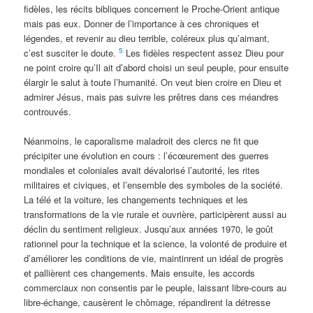
fidèles, les récits bibliques concernent le Proche-Orient antique
mais pas eux. Donner de l’importance à ces chroniques et
légendes, et revenir au dieu terrible, coléreux plus qu’aimant,
5
c’est susciter le doute.
Les fidèles respectent assez Dieu pour
ne point croire qu’Il ait d’abord choisi un seul peuple, pour ensuite
élargir le salut à toute l’humanité. On veut bien croire en Dieu et
admirer Jésus, mais pas suivre les prêtres dans ces méandres
controuvés.
Néanmoins, le caporalisme maladroit des clercs ne fit que
précipiter une évolution en cours : l’écœurement des guerres
mondiales et coloniales avait dévalorisé l’autorité, les rites
militaires et civiques, et l’ensemble des symboles de la société.
La télé et la voiture, les changements techniques et les
transformations de la vie rurale et ouvrière, participèrent aussi au
déclin du sentiment religieux. Jusqu’aux années 1970, le goût
rationnel pour la technique et la science, la volonté de produire et
d’améliorer les conditions de vie, maintinrent un idéal de progrès
et pallièrent ces changements. Mais ensuite, les accords
commerciaux non consentis par le peuple, laissant libre-cours au
libre-échange, causèrent le chômage, répandirent la détresse