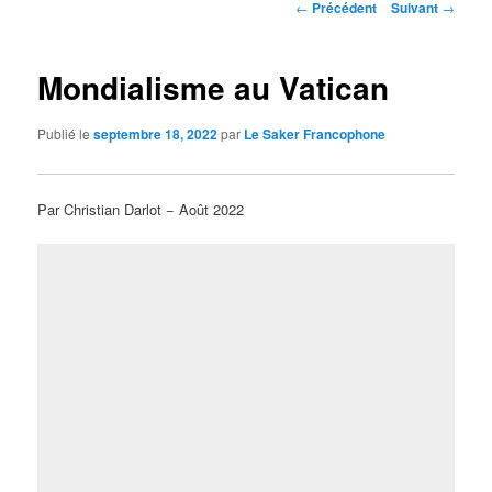
Navigation
←
Précédent
Suivant
→
des
articles
Mondialisme au Vatican
Publié le
septembre 18, 2022
par
Le Saker Francophone
Par Christian Darlot − Août 2022