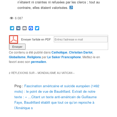
n’étaient ni craintes ni refusées par les clercs ; tout au
contraire, elles étaient valorisées.
6 087
Telegram
VK
Email
Facebook
Twitter
Envoyer l'article en PDF
Ce contenu a été publié dans
Catholique
,
Christian Darlot
,
Globalisme
,
Religions
par
Le Saker Francophone
. Mettez-le en
favori avec son
permalien
.
2 RÉFLEXIONS SUR «
MONDIALISME AU VATICAN
»
Ping :
Fascination américaine et suicide européen (1492
mots) : le point de vue de Baudrillard. Extrait de notre
texte : « …Citant un texte anti-américain de Guillaume
Faye, Baudrillard établit que tout ce qu’on reproche à
l’Amérique s