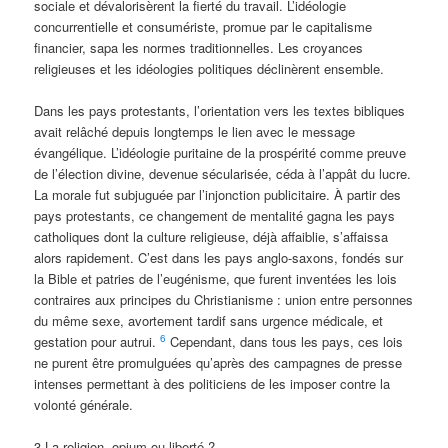
sociale et dévalorisèrent la fierté du travail. L’idéologie
concurrentielle et consumériste, promue par le capitalisme
financier, sapa les normes traditionnelles. Les croyances
religieuses et les idéologies politiques déclinèrent ensemble.
Dans les pays protestants, l’orientation vers les textes bibliques
avait relâché depuis longtemps le lien avec le message
évangélique. L’idéologie puritaine de la prospérité comme preuve
de l’élection divine, devenue sécularisée, céda à l’appât du lucre.
La morale fut subjuguée par l’injonction publicitaire. À partir des
pays protestants, ce changement de mentalité gagna les pays
catholiques dont la culture religieuse, déjà affaiblie, s’affaissa
alors rapidement. C’est dans les pays anglo-saxons, fondés sur
la Bible et patries de l’eugénisme, que furent inventées les lois
contraires aux principes du Christianisme : union entre personnes
du même sexe, avortement tardif sans urgence médicale, et
6
gestation pour autrui.
Cependant, dans tous les pays, ces lois
ne purent être promulguées qu’après des campagnes de presse
intenses permettant à des politiciens de les imposer contre la
volonté générale.
3 La religion, opium ou liberté ?