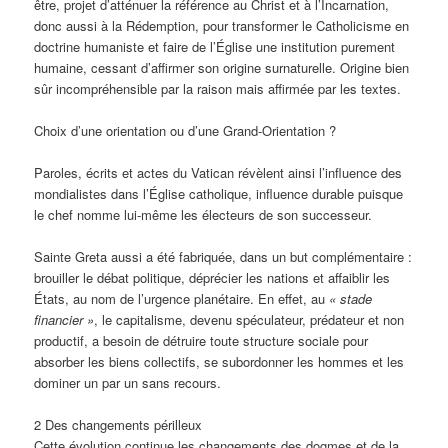
être, projet d’atténuer la référence au Christ et à l’Incarnation,
donc aussi à la Rédemption, pour transformer le Catholicisme en
doctrine humaniste et faire de l’Église une institution purement
humaine, cessant d’affirmer son origine surnaturelle. Origine bien
sûr incompréhensible par la raison mais affirmée par les textes.
Choix d’une orientation ou d’une Grand-Orientation ?
Paroles, écrits et actes du Vatican révèlent ainsi l’influence des
mondialistes dans l’Église catholique, influence durable puisque
le chef nomme lui-même les électeurs de son successeur.
Sainte Greta aussi a été fabriquée, dans un but complémentaire :
brouiller le débat politique, déprécier les nations et affaiblir les
États, au nom de l’urgence planétaire. En effet, au
« stade
financier »
, le capitalisme, devenu spéculateur, prédateur et non
productif, a besoin de détruire toute structure sociale pour
absorber les biens collectifs, se subordonner les hommes et les
dominer un par un sans recours.
2 Des changements périlleux
Cette évolution continue les changements des dogmes et de la