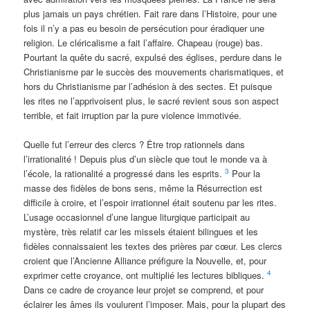
plus jamais un pays chrétien. Fait rare dans l’Histoire, pour une
fois il n’y a pas eu besoin de persécution pour éradiquer une
religion. Le cléricalisme a fait l’affaire. Chapeau (rouge) bas.
Pourtant la quête du sacré, expulsé des églises, perdure dans le
Christianisme par le succès des mouvements charismatiques, et
hors du Christianisme par l’adhésion à des sectes. Et puisque
les rites ne l’apprivoisent plus, le sacré revient sous son aspect
terrible, et fait irruption par la pure violence immotivée.
Quelle fut l’erreur des clercs ? Être trop rationnels dans
l’irrationalité ! Depuis plus d’un siècle que tout le monde va à
3
l’école, la rationalité a progressé dans les esprits.
Pour la
masse des fidèles de bons sens, même la Résurrection est
difficile à croire, et l’espoir irrationnel était soutenu par les rites.
L’usage occasionnel d’une langue liturgique participait au
mystère, très relatif car les missels étaient bilingues et les
fidèles connaissaient les textes des prières par cœur. Les clercs
croient que l’Ancienne Alliance préfigure la Nouvelle, et, pour
4
exprimer cette croyance, ont multiplié les lectures bibliques.
Dans ce cadre de croyance leur projet se comprend, et pour
éclairer les âmes ils voulurent l’imposer. Mais, pour la plupart des