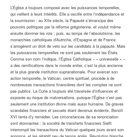
L’Église a toujours composé avec les puissances temporelles,
qui veillent à leurs intérêts. Elle a oscillé entre l’indépendance et
la soumission : au XIIe siècle, la Papauté s’émancipa des
pouvoirs politiques par la réforme grégorienne, et voulut même
ensuite dominer les rois ; puis, au temps de l’absolutisme, les
monarchies catholiques d’Autriche, d’Espagne et de France
s’arrogèrent un droit de veto sur les candidats à la papauté. Mais
les puissances temporelles ne sont pas seulement les États.
Comme son nom l’indique, l’Église Catholique –
« universelle »
–
a des ramifications dans le monde entier, c’est la plus ancienne
et la plus grande institution supranationale. Pour exercer son
action temporelle, le Vatican, centre spirituel, procède à de
nombreuses transactions financières dont les comptes ne sont
pas publics. La Curie a toujours été traversée d’influences et
exposée au risque de malversations, puisque l’Église n’est pas
seulement une institution divine mais aussi humaine. De graves
scandales financiers et sexuels étant devenus évidents, Benoît
XVI tenta d’y remédier. Les circonstances de sa renonciation
sont étonnantes : la société de transferts financiers Swift
interrompit les transactions du Vatican quelques jours avant son
annonce, et les rétablit peu de temps après. Révolution blanche