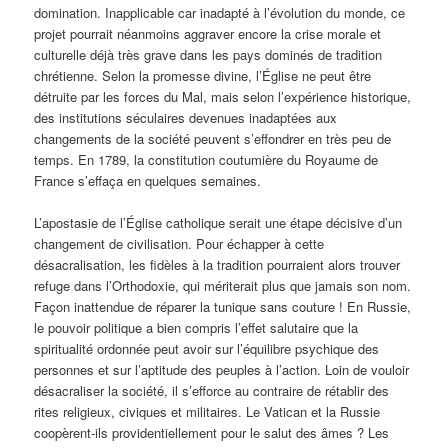
domination. Inapplicable car inadapté à l’évolution du monde, ce
projet pourrait néanmoins aggraver encore la crise morale et
culturelle déjà très grave dans les pays dominés de tradition
chrétienne. Selon la promesse divine, l’Église ne peut être
détruite par les forces du Mal, mais selon l’expérience historique,
des institutions séculaires devenues inadaptées aux
changements de la société peuvent s’effondrer en très peu de
temps. En 1789, la constitution coutumière du Royaume de
France s’effaça en quelques semaines.
L’apostasie de l’Église catholique serait une étape décisive d’un
changement de civilisation. Pour échapper à cette
désacralisation, les fidèles à la tradition pourraient alors trouver
refuge dans l’Orthodoxie, qui mériterait plus que jamais son nom.
Façon inattendue de réparer la tunique sans couture ! En Russie,
le pouvoir politique a bien compris l’effet salutaire que la
spiritualité ordonnée peut avoir sur l’équilibre psychique des
personnes et sur l’aptitude des peuples à l’action. Loin de vouloir
désacraliser la société, il s’efforce au contraire de rétablir des
rites religieux, civiques et militaires. Le Vatican et la Russie
coopèrent-ils providentiellement pour le salut des âmes ? Les