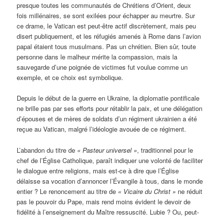
presque toutes les communautés de Chrétiens d’Orient, deux
fois millénaires, se sont exilées pour échapper au meurtre. Sur
ce drame, le Vatican est peut-être actif discrètement, mais peu
disert publiquement, et les réfugiés amenés à Rome dans l’avion
papal étaient tous musulmans. Pas un chrétien. Bien sûr, toute
personne dans le malheur mérite la compassion, mais la
sauvegarde d’une poignée de victimes fut voulue comme un
exemple, et ce choix est symbolique.
Depuis le début de la guerre en Ukraine, la diplomatie pontificale
ne brille pas par ses efforts pour rétablir la paix, et une délégation
d’épouses et de mères de soldats d’un régiment ukrainien a été
reçue au Vatican, malgré l’idéologie avouée de ce régiment.
L’abandon du titre de
« Pasteur universel »
, traditionnel pour le
chef de l’Église Catholique, paraît indiquer une volonté de faciliter
le dialogue entre religions, mais est-ce à dire que l’Église
délaisse sa vocation d’annoncer l’Évangile à tous, dans le monde
entier ? Le renoncement au titre de
« Vicaire du Christ »
ne réduit
pas le pouvoir du Pape, mais rend moins évident le devoir de
fidélité à l’enseignement du Maître ressuscité. Lubie ? Ou, peut-