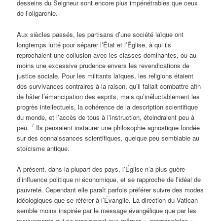
desseins du Seigneur sont encore plus impénétrables que ceux
de l’oligarchie.
Aux siècles passés, les partisans d’une société laïque ont
longtemps lutté pour séparer l’État et l’Église, à qui ils
reprochaient une collusion avec les classes dominantes, ou au
moins une excessive prudence envers les revendications de
justice sociale. Pour les militants laïques, les religions étaient
des survivances contraires à la raison, qu’il fallait combattre afin
de hâter l’émancipation des esprits, mais qu’inéluctablement les
progrès intellectuels, la cohérence de la description scientifique
du monde, et l’accès de tous à l’instruction, éteindraient peu à
7
peu.
Ils pensaient instaurer une philosophie agnostique fondée
sur des connaissances scientifiques, quelque peu semblable au
stoïcisme antique.
À présent, dans la plupart des pays, l’Église n’a plus guère
d’influence politique ni économique, et se rapproche de l’idéal de
pauvreté. Cependant elle paraît parfois préférer suivre des modes
idéologiques que se référer à l’Évangile. La direction du Vatican
semble moins inspirée par le message évangélique que par les
mouvements qui se proclament eux-mêmes «
progressistes »