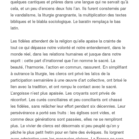
quelques cantiques et prières dans une langue qui ne servait qu’à
cela, et un peu d’encens deux fois l’an. Ils furent consternés par
le vandalisme, la liturgie gnangnante, la multiplication des textes
bibliques et le blabla sociologique. Le baratin remplaça le bas
latin.
Les fidèles attendent de la religion qu’elle apaise la crainte de
tout ce qui dépasse notre volonté et notre entendement, dans le
monde réel, dans les relations humaines et jusque dans notre
esprit : cette part d’irrationnel que l’on nomme le sacré. La
beauté, l’harmonie, l’action en commun, rassurent. En simplifiant
à outrance la liturgie, les clercs ont privé les laïcs de la
participation semainière à une œuvre d’art collective, ont brisé le
lien avec la tradition, et ont rompu le contact avec le sacré.
L’angoisse n’est plus apaisée. Les croyants sont privés de
réconfort. Les curés conciliaires et peu conciliants ont chassé
les fidèles, sans relâcher leur effort pendant six décennies. Leur
persévérance a porté ses fruits : les églises sont vides, et
comme deux générations sont passées, elles ne se rempliront
plus. Le vivier de clercs est désormais si peu peuplé qu’on y
pêche le plus petit fretin pour en faire des évêques. Ils lorgnent
avec admiration vers les mosquées pleines. La France ne sera