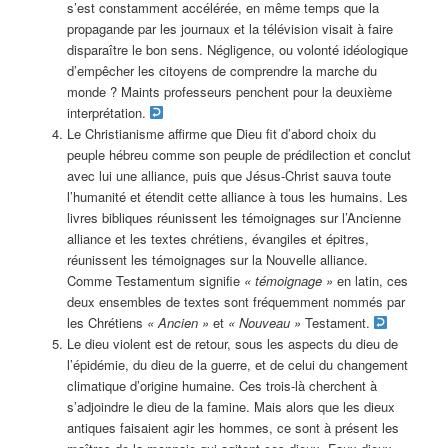
s’est constamment accélérée, en même temps que la
propagande par les journaux et la télévision visait à faire
disparaître le bon sens. Négligence, ou volonté idéologique
d’empêcher les citoyens de comprendre la marche du
monde ? Maints professeurs penchent pour la deuxième
interprétation.
Le Christianisme affirme que Dieu fit d’abord choix du
peuple hébreu comme son peuple de prédilection et conclut
avec lui une alliance, puis que Jésus-Christ sauva toute
l’humanité et étendit cette alliance à tous les humains. Les
livres bibliques réunissent les témoignages sur l’Ancienne
alliance et les textes chrétiens, évangiles et épitres,
réunissent les témoignages sur la Nouvelle alliance.
Comme Testamentum signifie
« témoignage »
en latin, ces
deux ensembles de textes sont fréquemment nommés par
les Chrétiens
« Ancien »
et
« Nouveau »
Testament.
Le dieu violent est de retour, sous les aspects du dieu de
l’épidémie, du dieu de la guerre, et de celui du changement
climatique d’origine humaine. Ces trois-là cherchent à
s’adjoindre le dieu de la famine. Mais alors que les dieux
antiques faisaient agir les hommes, ce sont à présent les