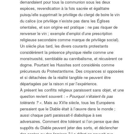
demandaient pour tous la communion sous les deux
espèces, revendication à la fois sacrée et égalitaire
puisqu’elle supprimait le privilège du clergé de boire le vin
du calice (ce privilège n’existe pas dans les Églises
orientales, et son origine est pratique : ne pas risquer de
renverser le vin ; exemple d’emploi d’une prescription
religieuse secondaire comme marque de privilège social).
Un siècle plus tard, les divers courants protestants
considérèrent la présence physique réelle comme une
monstruosité, semblable au cannibalisme, et récusèrent ce
dogme. Pourtant les Hussites sont considérés comme
précurseurs du Protestantisme. Des croyances si opposées
et si détachées de la réalité tangible ne peuvent être
départagées par la raison ni par l’expérience.
À présent les conflits religieux paraissent sans objet, et une
question revient souvent :
« Pourquoi n’étaient-ils pas
tolérants ? »
. Mais au XVIe siècle, tous les Européens
pensaient que le Diable était à l’œuvre dans le monde ;
aussi chaque parti paraissait-il diabolique à ses
adversaires. Comment être tolérant si l’on pense que des
suppôts du Diable peuvent jeter des sorts, et déclencher
des pestes ou des famines ? Le débat ne pouvait que