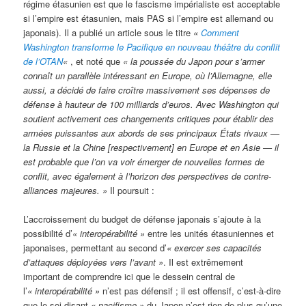
régime étasunien est que le fascisme impérialiste est acceptable
si l’empire est étasunien, mais PAS si l’empire est allemand ou
japonais). Il a publié un article sous le titre
«
Comment
Washington transforme le Pacifique en nouveau théâtre du conflit
de l’OTAN
«
, et noté que
« la poussée du Japon pour s’armer
connaît un parallèle intéressant en Europe, où l’Allemagne, elle
aussi, a décidé de faire croître massivement ses dépenses de
défense à hauteur de 100 milliards d’euros. Avec Washington qui
soutient activement ces changements critiques pour établir des
armées puissantes aux abords de ses principaux États rivaux —
la Russie et la Chine [respectivement] en Europe et en Asie — il
est probable que l’on va voir émerger de nouvelles formes de
conflit, avec également à l’horizon des perspectives de contre-
alliances majeures. »
Il poursuit :
L’accroissement du budget de défense japonais s’ajoute à la
possibilité d’
« interopérabilité »
entre les unités étasuniennes et
japonaises, permettant au second d’
« exercer ses capacités
d’attaques déployées vers l’avant »
. Il est extrêmement
important de comprendre ici que le dessein central de
l’
« interopérabilité »
n’est pas défensif ; il est offensif, c’est-à-dire
que le soi-disant
« pacifisme »
du Japon n’est rien de plus qu’une