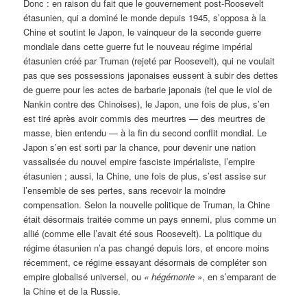
Donc : en raison du fait que le gouvernement post-Roosevelt
étasunien, qui a dominé le monde depuis 1945, s’opposa à la
Chine et soutint le Japon, le vainqueur de la seconde guerre
mondiale dans cette guerre fut le nouveau régime impérial
étasunien créé par Truman (rejeté par Roosevelt), qui ne voulait
pas que ses possessions japonaises eussent à subir des dettes
de guerre pour les actes de barbarie japonais (tel que le viol de
Nankin contre des Chinoises), le Japon, une fois de plus, s’en
est tiré après avoir commis des meurtres — des meurtres de
masse, bien entendu — à la fin du second conflit mondial. Le
Japon s’en est sorti par la chance, pour devenir une nation
vassalisée du nouvel empire fasciste impérialiste, l’empire
étasunien ; aussi, la Chine, une fois de plus, s’est assise sur
l’ensemble de ses pertes, sans recevoir la moindre
compensation. Selon la nouvelle politique de Truman, la Chine
était désormais traitée comme un pays ennemi, plus comme un
allié (comme elle l’avait été sous Roosevelt). La politique du
régime étasunien n’a pas changé depuis lors, et encore moins
récemment, ce régime essayant désormais de compléter son
empire globalisé universel, ou
« hégémonie »
, en s’emparant de
la Chine et de la Russie.