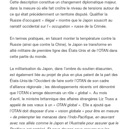
Cette description constitue un changement diplomatique majeur,
dans la mesure où elle fait croître le niveau de tensions autour de
ce qui était précédemment un territoire disputé. Qualifier la
Russie d’occupant
« illégal »
montre que le Japon souscrit au
narratif occidental sur l’
« occupation »
russe de la Crimée.
En termes pratiques, en faisant monter la température contre la
Russie (ainsi que contre la Chine), le Japon se transforme en
allié militaire de première ligne des États-Unis et de l’OTAN dans
cette partie du monde.
La militarisation du Japon, dans l’ombre du soutien étasunien,
est également liée au projet de plus en plus patent de la part des
États-Unis/de l’Occident de faire sortir l’OTAN de son cadre
d’alliance régionale ; les développements récents ont démontré
que l’OTAN s’arroge désormais un rôle
« global »
. Au mois
d’avril, le ministre britannique des affaires étrangères Liz Truss a
appelé de ses vœux à un
« OTAN global »
. Elle a ajouté que
l’OTAN doit disposer d’une
« vision globale »
pour être en mesure
« de préempter les menaces dans l’Indo-Pacifique, en œuvrant
avec nos alliés comme le Japon et l’Australie pour assurer que le
Pacifique est protégé. Et nous devons nous assurer que les