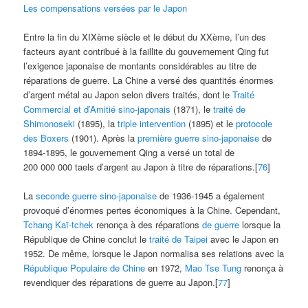
Les compensations versées par le Japon
Entre la fin du XIXème siècle et le début du XXème, l’un des
facteurs ayant contribué à la faillite du gouvernement Qing fut
l’exigence japonaise de montants considérables au titre de
réparations de guerre. La Chine a versé des quantités énormes
d’argent métal au Japon selon divers traités, dont le
Traité
Commercial et d’Amitié sino-japonais
(1871), le
traité de
Shimonoseki
(1895), la
triple intervention
(1895) et le
protocole
des Boxers
(1901). Après la
première guerre sino-japonaise
de
1894-1895, le gouvernement Qing a versé un total de
200 000 000 taels d’argent au Japon à titre de réparations.[
76
]
La
seconde guerre sino-japonaise
de 1936-1945 a également
provoqué d’énormes pertes économiques à la Chine. Cependant,
Tchang Kaï-tchek
renonça à des réparations
de guerre
lorsque la
République de Chine conclut le
traité de Taipei
avec le Japon en
1952. De même, lorsque le Japon normalisa ses relations avec la
République Populaire de Chine
en 1972,
Mao Tse Tung
renonça à
revendiquer des réparations de guerre au Japon.[
77
]