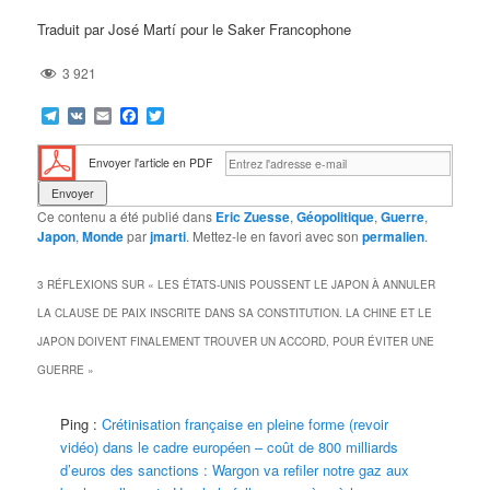
Traduit par José Martí pour le Saker Francophone
3 921
Telegram
VK
Email
Facebook
Twitter
Envoyer l'article en PDF
Ce contenu a été publié dans
Eric Zuesse
,
Géopolitique
,
Guerre
,
Japon
,
Monde
par
jmarti
. Mettez-le en favori avec son
permalien
.
3 RÉFLEXIONS SUR «
LES ÉTATS-UNIS POUSSENT LE JAPON À ANNULER
LA CLAUSE DE PAIX INSCRITE DANS SA CONSTITUTION. LA CHINE ET LE
JAPON DOIVENT FINALEMENT TROUVER UN ACCORD, POUR ÉVITER UNE
GUERRE
»
Ping :
Crétinisation française en pleine forme (revoir
vidéo) dans le cadre européen – coût de 800 milliards
d’euros des sanctions : Wargon va refiler notre gaz aux