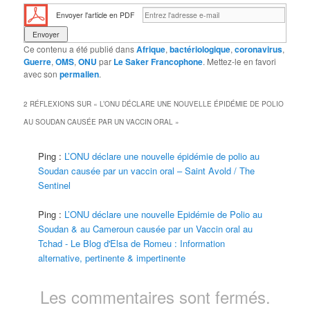
Envoyer l'article en PDF
Ce contenu a été publié dans
Afrique
,
bactériologique
,
coronavirus
,
Guerre
,
OMS
,
ONU
par
Le Saker Francophone
. Mettez-le en favori
avec son
permalien
.
2 RÉFLEXIONS SUR «
L’ONU DÉCLARE UNE NOUVELLE ÉPIDÉMIE DE POLIO
AU SOUDAN CAUSÉE PAR UN VACCIN ORAL
»
Ping :
L’ONU déclare une nouvelle épidémie de polio au
Soudan causée par un vaccin oral – Saint Avold / The
Sentinel
Ping :
L’ONU déclare une nouvelle Epidémie de Polio au
Soudan & au Cameroun causée par un Vaccin oral au
Tchad - Le Blog d'Elsa de Romeu : Information
alternative, pertinente & impertinente
Les commentaires sont fermés.