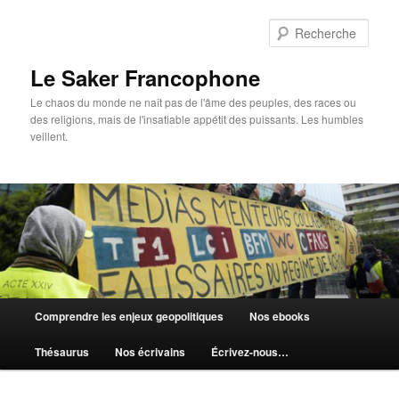
Aller
au
Rech
contenu
principal
Le Saker Francophone
Le chaos du monde ne naît pas de l'âme des peuples, des races ou
des religions, mais de l'insatiable appétit des puissants. Les humbles
veillent.
Menu
Comprendre les enjeux geopolitiques
Nos ebooks
principal
Thésaurus
Nos écrivains
Écrivez-nous…