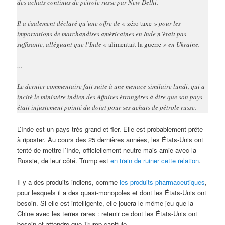
des achats continus de pétrole russe par New Delhi.
Il a également déclaré qu’une offre de «
zéro taxe
» pour les
importations de marchandises américaines en Inde n’était pas
suffisante, alléguant que l’Inde «
alimentait la guerre
» en Ukraine.
…
Le dernier commentaire fait suite à une menace similaire lundi, qui a
incité le ministère indien des Affaires étrangères à dire que son pays
était injustement pointé du doigt pour ses achats de pétrole russe.
L’Inde est un pays très grand et fier. Elle est probablement prête
à riposter. Au cours des 25 dernières années, les États-Unis ont
tenté de mettre l’Inde, officiellement neutre mais amie avec la
Russie, de leur côté. Trump est
en train de ruiner cette relation
.
Il y a des produits indiens, comme
les produits pharmaceutiques
,
pour lesquels il a des quasi-monopoles et dont les États-Unis ont
besoin. Si elle est intelligente, elle jouera le même jeu que la
Chine avec les terres rares : retenir ce dont les États-Unis ont
besoin et attendre que Trump capitule.