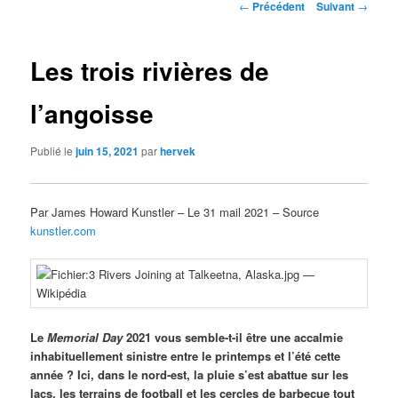
Navigation
←
Précédent
Suivant
→
des
articles
Les trois rivières de
l’angoisse
Publié le
juin 15, 2021
par
hervek
Par James Howard Kunstler – Le 31 mail 2021 – Source
kunstler.com
Le
Memorial Day
2021 vous semble-t-il être une accalmie
inhabituellement sinistre entre le printemps et l’été cette
année ? Ici, dans le nord-est, la pluie s’est abattue sur les
lacs, les terrains de football et les cercles de barbecue tout