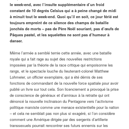
le week-end, avec l’insulte supplémentaire d’un froid
constant de 10 degrés Celsius qui a à peine changé de midi
à minuit tout le week-end. Quoi qu’il en soit, ce jour férié est
toujours empreint de ce silence des champs de bataille
jonchés de morts – pas de Père Noël souriant, pas d’œufs de
Pâques pastel, et les squelettes ne sont pas d’humeur à
danser.
Même l’armée a semblé ternie cette année, avec une bataille
royale qui a fait rage au sujet des nouvelles restrictions
imposées par la théorie de la race critique qui empoisonne les
rangs, et le spectacle louche du lieutenant-colonel Matthew
Lohmeier, un officier exemplaire, qui a été démis de ses
fonctions de commandant de la nouvelle force spatiale pour avoir
publié un livre sur tout cela. Son licenciement a provoqué la prise
de conscience de généraux et d’amiraux à la retraite qui ont
dénoncé la nouvelle inclinaison du Pentagone vers l’activisme
politique marxiste comme une menace existentielle pour la nation
– et cela ne semblait pas non plus si exagéré, si l’on considère
comment une Amérique dirigée par des sergents d’artillerie
transsexuels pourrait rencontrer ses futurs ennemis sur les