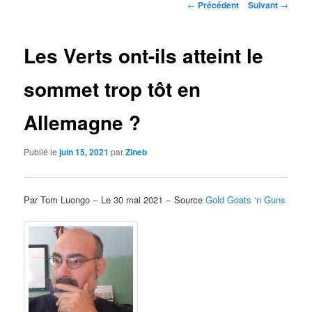
Navigation
←
Précédent
Suivant
→
des
articles
Les Verts ont-ils atteint le
sommet trop tôt en
Allemagne ?
Publié le
juin 15, 2021
par
Zineb
Par Tom Luongo − Le 30 mai 2021 − Source
Gold Goats ‘n Guns