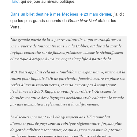
Haidt
qui se joue au niveau politique.
Dans un billet destiné à mes Mécènes le 23 mars dernier
, j’ai dit
que les plus grands ennemis du
Green New Deal
étaient les
Verts.
Une grande partie de la « guerre culturelle », qui se transforme en
une « guerre de tous contre tous » à la Hobbes, est due à la spirale
logique construite sur de fausses prémisses, comme le réchauffement
climatique d’origine humaine, et qui s’amplifie à partir de là.
W.B. Yeats appelait cela un « tourbillon en expansion », mais c’est la
raison pour laquelle l’UE ne parviendra jamais à mettre en place ses
règles d’investissement vertes, et certainement pas à temps pour
l’échéance de 2030. Rappelez-vous, je considère l’UE comme la
dernière tentative des oligarques occidentaux de coloniser le monde
par une domination réglementaire à la californienne.
Le discours incessant sur l’élargissement de l’UE a pour but
d’amener plus de pays sous sa rubrique réglementaire, forçant plus
de gens à adhérer à ses normes, ce qui augmente ensuite la pression
sur les partenaires commerciaux pour qu’ils fassent de même.