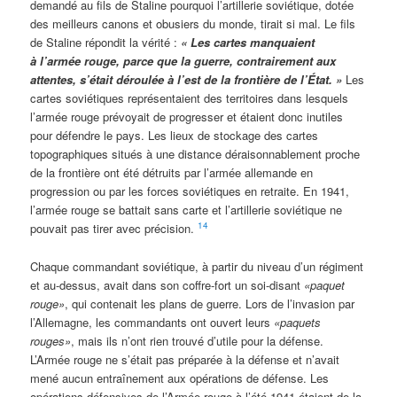
demandé au fils de Staline pourquoi l’artillerie soviétique, dotée
des meilleurs canons et obusiers du monde, tirait si mal. Le fils
de Staline répondit la vérité :
« Les cartes manquaient
à l’armée rouge, parce que la guerre, contrairement aux
attentes, s’était déroulée à l’est de la frontière de l’État. »
Les
cartes soviétiques représentaient des territoires dans lesquels
l’armée rouge prévoyait de progresser et étaient donc inutiles
pour défendre le pays. Les lieux de stockage des cartes
topographiques situés à une distance déraisonnablement proche
de la frontière ont été détruits par l’armée allemande en
progression ou par les forces soviétiques en retraite. En 1941,
l’armée rouge se battait sans carte et l’artillerie soviétique ne
14
pouvait pas tirer avec précision.
Chaque commandant soviétique, à partir du niveau d’un régiment
et au-dessus, avait dans son coffre-fort un soi-disant
«paquet
rouge»
, qui contenait les plans de guerre. Lors de l’invasion par
l’Allemagne, les commandants ont ouvert leurs
«paquets
rouges»
, mais ils n’ont rien trouvé d’utile pour la défense.
L’Armée rouge ne s’était pas préparée à la défense et n’avait
mené aucun entraînement aux opérations de défense. Les
opérations défensives de l’Armée rouge à l’été 1941 étaient de la