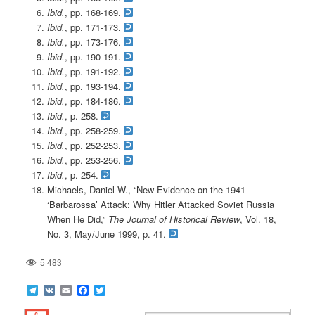
Ibid.
, pp. 168-169.
Ibid.
, pp. 171-173.
Ibid.
, pp. 173-176.
Ibid.
, pp. 190-191.
Ibid.
, pp. 191-192.
Ibid.
, pp. 193-194.
Ibid.
, pp. 184-186.
Ibid.
, p. 258.
Ibid.
, pp. 258-259.
Ibid.
, pp. 252-253.
Ibid.
, pp. 253-256.
Ibid.
, p. 254.
Michaels, Daniel W., “New Evidence on the 1941
‘Barbarossa’ Attack: Why Hitler Attacked Soviet Russia
When He Did,”
The Journal of Historical Review
, Vol. 18,
No. 3, May/June 1999, p. 41.
5 483
Telegram
VK
Email
Facebook
Twitter