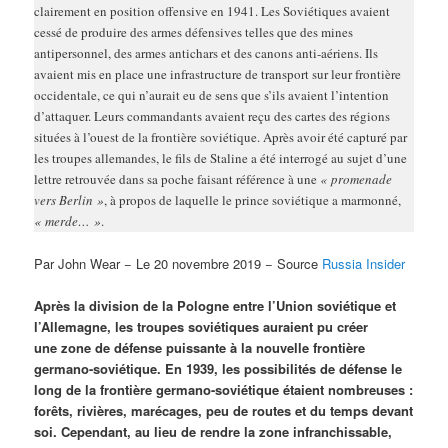
clairement en position offensive en 1941. Les Soviétiques avaient
cessé de produire des armes défensives telles que des mines
antipersonnel, des armes antichars et des canons anti-aériens. Ils
avaient mis en place une infrastructure de transport sur leur frontière
occidentale, ce qui n’aurait eu de sens que s’ils avaient l’intention
d’attaquer. Leurs commandants avaient reçu des cartes des régions
situées à l’ouest de la frontière soviétique. Après avoir été capturé par
les troupes allemandes, le fils de Staline a été interrogé au sujet d’une
lettre retrouvée dans sa poche faisant référence à une
« promenade
vers Berlin »
, à propos de laquelle le prince soviétique a marmonné,
« merde… »
.
Par John Wear − Le 20 novembre 2019 − Source
Russia Insider
Après la division de la Pologne entre l’Union soviétique et
l’Allemagne, les troupes soviétiques auraient pu créer
une zone de défense puissante à la nouvelle frontière
germano-soviétique. En 1939, les possibilités de défense le
long de la frontière germano-soviétique étaient nombreuses :
forêts, rivières, marécages, peu de routes et du temps devant
soi. Cependant, au lieu de rendre la zone infranchissable,