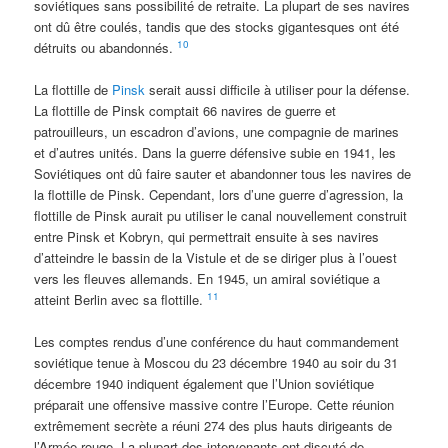
soviétiques sans possibilité de retraite. La plupart de ses navires
ont dû être coulés, tandis que des stocks gigantesques ont été
10
détruits ou abandonnés.
La flottille de
Pinsk
serait aussi difficile à utiliser pour la défense.
La flottille de Pinsk comptait 66 navires de guerre et
patrouilleurs, un escadron d’avions, une compagnie de marines
et d’autres unités. Dans la guerre défensive subie en 1941, les
Soviétiques ont dû faire sauter et abandonner tous les navires de
la flottille de Pinsk. Cependant, lors d’une guerre d’agression, la
flottille de Pinsk aurait pu utiliser le canal nouvellement construit
entre Pinsk et Kobryn, qui permettrait ensuite à ses navires
d’atteindre le bassin de la Vistule et de se diriger plus à l’ouest
vers les fleuves allemands. En 1945, un amiral soviétique a
11
atteint Berlin avec sa flottille.
Les comptes rendus d’une conférence du haut commandement
soviétique tenue à Moscou du 23 décembre 1940 au soir du 31
décembre 1940 indiquent également que l’Union soviétique
préparait une offensive massive contre l’Europe. Cette réunion
extrêmement secrète a réuni 274 des plus hauts dirigeants de
l’Armée rouge. La plupart des intervenants ont discuté de