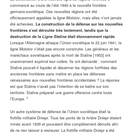
commencé au cours de l’été 1940 à la nouvelle frontière
germano-soviétique. Ces nouvelles régions ont été
officieusement appelées la
ligne Molotov
, mais elles n’ont jamais
été achevées.
La construction de la défense sur les nouvelles
frontières s’est déroulée très lentement, tandis que la
destruction de la
Ligne Staline
était étonnamment rapide
.
Lorsque l’Allemagne attaqua l’Union soviétique le 22 juin 1941, la
ligne Molotov
n’était pas encore construite. Les généraux et les
maréchaux soviétiques après la mort de Staline [1953] ont
unanimement exprimé leur colère. Ils ont demandé : comment
Staline pouvait-il liquider et désarmer les régions fortifiées des
anciennes frontières sans mettre en place les défenses
nécessaires aux nouvelles frontières occidentales ? La réponse
est que Staline n’avait pas l’intention de se battre sur son
territoire. Staline préparait une guerre offensive contre toute
8
l’Europe.
Un autre système de défense de l’Union soviétique était la
flottille militaire Dniepr. Tous les ponts de la rivière Dniepr étaient
minés avant 1939 et pouvaient être complètement démolis afin
de ne rien laisser à restaurer. La flottille militaire Dniepr a été