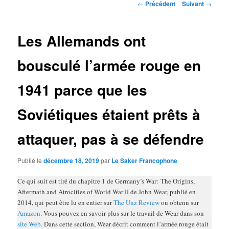
Navigation
←
Précédent
Suivant
→
des
articles
Les Allemands ont
bousculé l’armée rouge en
1941 parce que les
Soviétiques étaient prêts à
attaquer, pas à se défendre
Publié le
décembre 18, 2019
par
Le Saker Francophone
Ce qui suit est tiré du chapitre 1 de Germany’s War: The Origins,
Aftermath and Atrocities of World War II de John Wear, publié en
2014, qui peut être lu en entier sur
The Unz Review
ou obtenu sur
Amazon
. Vous pouvez en savoir plus sur le travail de Wear dans son
site Web
. Dans cette section, Wear décrit comment l’armée rouge était