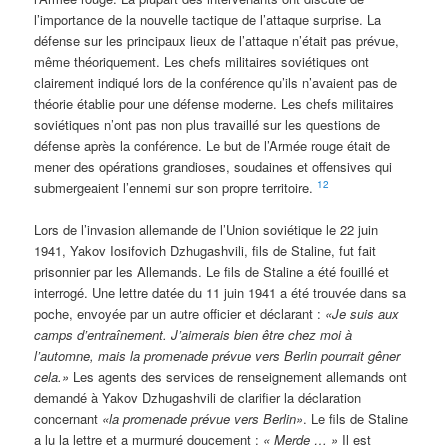
l’importance de la nouvelle tactique de l’attaque surprise. La
défense sur les principaux lieux de l’attaque n’était pas prévue,
même théoriquement. Les chefs militaires soviétiques ont
clairement indiqué lors de la conférence qu’ils n’avaient pas de
théorie établie pour une défense moderne. Les chefs militaires
soviétiques n’ont pas non plus travaillé sur les questions de
défense après la conférence. Le but de l’Armée rouge était de
mener des opérations grandioses, soudaines et offensives qui
12
submergeaient l’ennemi sur son propre territoire.
Lors de l’invasion allemande de l’Union soviétique le 22 juin
1941, Yakov Iosifovich Dzhugashvili, fils de Staline, fut fait
prisonnier par les Allemands. Le fils de Staline a été fouillé et
interrogé. Une lettre datée du 11 juin 1941 a été trouvée dans sa
poche, envoyée par un autre officier et déclarant :
«Je suis aux
camps d’entraînement. J’aimerais bien être chez moi à
l’automne, mais la promenade prévue vers Berlin pourrait gêner
cela.»
Les agents des services de renseignement allemands ont
demandé à Yakov Dzhugashvili de clarifier la déclaration
concernant
«la promenade prévue vers Berlin»
. Le fils de Staline
a lu la lettre et a murmuré doucement :
« Merde … »
Il est