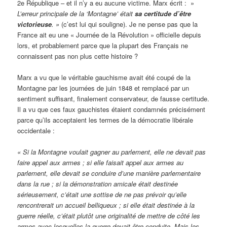
2e République – et il n’y a eu aucune victime. Marx écrit : »
L’erreur principale de la ‘Montagne’ était
sa certitude d’être
victorieuse
. »
(c’est lui qui souligne). Je ne pense pas que la
France ait eu une « Journée de la Révolution » officielle depuis
lors, et probablement parce que la plupart des Français ne
connaissent pas non plus cette histoire ?
Marx a vu que le véritable gauchisme avait été coupé de la
Montagne par les journées de juin 1848 et remplacé par un
sentiment suffisant, finalement conservateur, de fausse certitude.
Il a vu que ces faux gauchistes étaient condamnés précisément
parce qu’ils acceptaient les termes de la démocratie libérale
occidentale :
« Si la Montagne voulait gagner au parlement, elle ne devait pas
faire appel aux armes ; si elle faisait appel aux armes au
parlement, elle devait se conduire d’une manière parlementaire
dans la rue ; si la démonstration amicale était destinée
sérieusement, c’était une sottise de ne pas prévoir qu’elle
rencontrerait un accueil belliqueux ; si elle était destinée à la
guerre réelle, c’était plutôt une originalité de mettre de côté les
armes avec lesquelles la guerre devait être conduite. Mais les