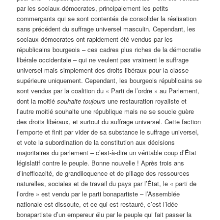
par les sociaux-démocrates, principalement les petits
commerçants qui se sont contentés de consolider la réalisation
sans précédent du suffrage universel masculin. Cependant, les
sociaux-démocrates ont rapidement été vendus par les
républicains bourgeois – ces cadres plus riches de la démocratie
libérale occidentale – qui ne veulent pas vraiment le suffrage
universel mais simplement des droits libéraux pour la classe
supérieure uniquement. Cependant, les bourgeois républicains se
sont vendus par la coalition du « Parti de l’ordre » au Parlement,
dont la moitié
souhaite toujours
une restauration royaliste et
l’autre moitié souhaite une république mais ne se soucie guère
des droits libéraux, et surtout du suffrage universel. Cette faction
l’emporte et finit par vider de sa substance le suffrage universel,
et vote la subordination de la constitution aux décisions
majoritaires du parlement – c’est-à-dire un véritable coup d’État
législatif contre le peuple. Bonne nouvelle ! Après trois ans
d’inefficacité, de grandiloquence et de pillage des ressources
naturelles, sociales et de travail du pays par l’État, le « parti de
l’ordre » est vendu par le parti bonapartiste – l’Assemblée
nationale est dissoute, et ce qui est restauré, c’est l’idée
bonapartiste d’un empereur élu par le peuple qui fait passer la