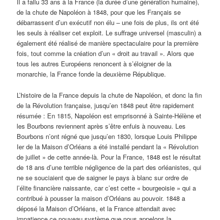
Il a fallu 33 ans à la France (la durée d’une génération humaine),
de la chute de Napoléon à 1848, pour que les Français se
débarrassent d’un exécutif non élu – une fois de plus, ils ont été
les seuls à réaliser cet exploit. Le suffrage universel (masculin) a
également été réalisé de manière spectaculaire pour la première
fois, tout comme la création d’un « droit au travail ». Alors que
tous les autres Européens renoncent à s’éloigner de la
monarchie, la France fonde la deuxième République.
L’histoire de la France depuis la chute de Napoléon, et donc la fin
de la Révolution française, jusqu’en 1848 peut être rapidement
résumée : En 1815, Napoléon est emprisonné à Sainte-Hélène et
les Bourbons reviennent après s’être enfuis à nouveau. Les
Bourbons n’ont régné que jusqu’en 1830, lorsque Louis Philippe
Ier de la Maison d’Orléans a été installé pendant la « Révolution
de juillet » de cette année-là. Pour la France, 1848 est le résultat
de 18 ans d’une terrible négligence de la part des orléanistes, qui
ne se souciaient que de saigner le pays à blanc sur ordre de
l’élite financière naissante, car c’est cette « bourgeoisie » qui a
contribué à pousser la maison d’Orléans au pouvoir. 1848 a
déposé la Maison d’Orléans, et la France attendait avec
impatience ce nouveau système que nous appelons la