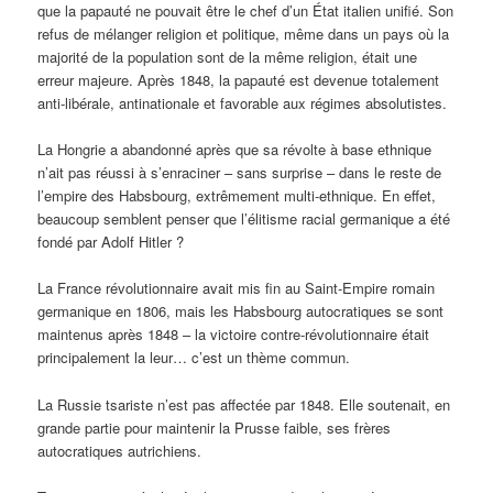
que la papauté ne pouvait être le chef d’un État italien unifié. Son
refus de mélanger religion et politique, même dans un pays où la
majorité de la population sont de la même religion, était une
erreur majeure. Après 1848, la papauté est devenue totalement
anti-libérale, antinationale et favorable aux régimes absolutistes.
La Hongrie a abandonné après que sa révolte à base ethnique
n’ait pas réussi à s’enraciner – sans surprise – dans le reste de
l’empire des Habsbourg, extrêmement multi-ethnique. En effet,
beaucoup semblent penser que l’élitisme racial germanique a été
fondé par Adolf Hitler ?
La France révolutionnaire avait mis fin au Saint-Empire romain
germanique en 1806, mais les Habsbourg autocratiques se sont
maintenus après 1848 – la victoire contre-révolutionnaire était
principalement la leur… c’est un thème commun.
La Russie tsariste n’est pas affectée par 1848. Elle soutenait, en
grande partie pour maintenir la Prusse faible, ses frères
autocratiques autrichiens.