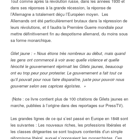
Tout comme après la révolution russe, dans les années 1930 et
dans ses réponses à la grande récession, la réponse de
l’Allemagne a totalement déçu l’Européen moyen. Les
Allemands ont été particulièrement brutaux dans la répression de
leurs révolutions, et il faudra la Première Guerre mondiale pour
mettre définitivement fin au despotisme allemand, du moins sous
sa forme monarchique.
Gilet jaune : « Nous étions très nombreux au début, mais quand
les gens ont commencé à voir avec quelle violence et quelle
férocité le gouvernement réprimait les Gilets jaunes, beaucoup
ont eu trop peur pour protester. Le gouvernement a fait tout ce
qu’il pouvait pour nous faire disparaître, juste pour pouvoir nous
gouverner selon ses caprices égoïstes. »
(Note : ce livre contient plus de 100 citations de Gilets jaunes en
marche, publiées à l’origine dans des reportages sur PressTV).
Les grandes lignes de ce qui s’est passé en Europe en 1848 sont
les suivantes : Les nouveaux riches, les professions libérales et
les classes dirigeantes se sont toujours contentés d’un simple
réformisme libéral, auquel s’opposaient les monarchistes. Ces