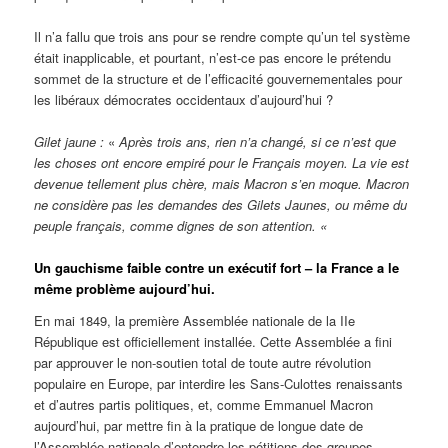
Il n’a fallu que trois ans pour se rendre compte qu’un tel système
était inapplicable, et pourtant, n’est-ce pas encore le prétendu
sommet de la structure et de l’efficacité gouvernementales pour
les libéraux démocrates occidentaux d’aujourd’hui ?
Gilet jaune :
«
Après trois ans, rien n’a changé, si ce n’est que
les choses ont encore empiré pour le Français moyen. La vie est
devenue tellement plus chère, mais Macron s’en moque. Macron
ne considère pas les demandes des Gilets Jaunes, ou même du
peuple français, comme dignes de son attention. «
Un gauchisme faible contre un exécutif fort – la France a le
même problème aujourd’hui.
En mai 1849, la première Assemblée nationale de la IIe
République est officiellement installée. Cette Assemblée a fini
par approuver le non-soutien total de toute autre révolution
populaire en Europe, par interdire les Sans-Culottes renaissants
et d’autres partis politiques, et, comme Emmanuel Macron
aujourd’hui, par mettre fin à la pratique de longue date de
l’Assemblée nationale d’entendre les pétitions des groupes