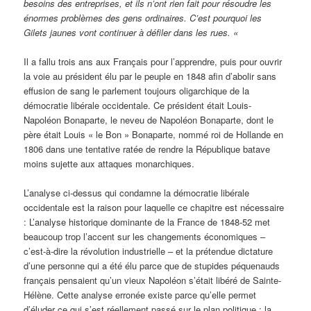
besoins des entreprises, et ils n’ont rien fait pour résoudre les
énormes problèmes des gens ordinaires. C’est pourquoi les
Gilets jaunes vont continuer à défiler dans les rues. «
Il a fallu trois ans aux Français pour l’apprendre, puis pour ouvrir
la voie au président élu par le peuple en 1848 afin d’abolir sans
effusion de sang le parlement toujours oligarchique de la
démocratie libérale occidentale. Ce président était Louis-
Napoléon Bonaparte, le neveu de Napoléon Bonaparte, dont le
père était Louis « le Bon » Bonaparte, nommé roi de Hollande en
1806 dans une tentative ratée de rendre la République batave
moins sujette aux attaques monarchiques.
L’analyse ci-dessus qui condamne la démocratie libérale
occidentale est la raison pour laquelle ce chapitre est nécessaire
: L’analyse historique dominante de la France de 1848-52 met
beaucoup trop l’accent sur les changements économiques –
c’est-à-dire la révolution industrielle – et la prétendue dictature
d’une personne qui a été élu parce que de stupides péquenauds
français pensaient qu’un vieux Napoléon s’était libéré de Sainte-
Hélène. Cette analyse erronée existe parce qu’elle permet
d’éluder ce qui s’est réellement passé sur le plan politique : la