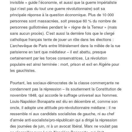
invisible » guide l’économie, et aussi que la guerre impérialiste
(qui n’est pas du tout une guerre révolutionnaire) soit sa
principale réponse à la question économique. Plus de 10 000
personnes sont massacrées, soit presque 60 % du nombre de
personnes guillotinées pendant le « règne de la Terreur » (mais
sans aucun procès). C’est aussi la dernière fois que le clergé
catholique français tente de jouer un rôle dans les élections :
L’archevêque de Paris entre littéralement dans la mêlée de la rue
parisienne en tant que médiateur – il est abattu, presque
certainement par les forces conservatrices. La révolution
populaire est ainsi terminée : mort, prison et exil en Algérie pour
les gauchistes.
Pourtant, les sociaux-démocrates de la classe commerçante ne
condamnent pas la répression – ils soutiennent la Constitution de
novembre 1848, qui accorde le suffrage universel aux hommes.
Louis-Napoléon Bonaparte est élu en décembre et, comme son
oncle, il adopte une attitude pro-révolutionnaire médiane : il ne
ressemble ni aux candidats socialistes de gauche, ni au chef
d’armée anti-socialiste/pro-républicain qui a dirigé la répression
des journées de juin, ni à un avocat libéral. Marx ne voulait pas