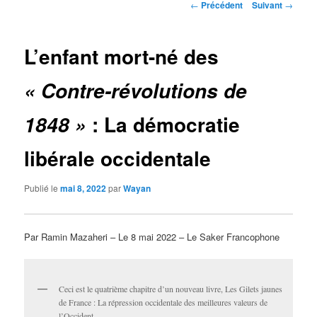
Navigation
←
Précédent
Suivant
→
des
articles
L’enfant mort-né des
« Contre-révolutions de
: La démocratie
1848 »
libérale occidentale
Publié le
mai 8, 2022
par
Wayan
Par Ramin Mazaheri – Le 8 mai 2022 – Le Saker Francophone
Ceci est le quatrième chapitre d’un nouveau livre, Les Gilets jaunes
de France : La répression occidentale des meilleures valeurs de
l’Occident.