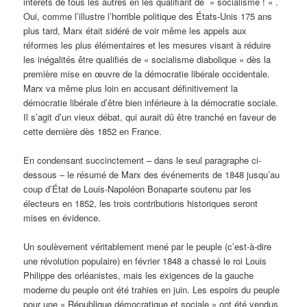
intérêts de tous les autres en les qualifiant de » socialisme ! « .
Oui, comme l’illustre l’horrible politique des États-Unis 175 ans
plus tard, Marx était sidéré de voir même les appels aux
réformes les plus élémentaires et les mesures visant à réduire
les inégalités être qualifiés de « socialisme diabolique » dès la
première mise en œuvre de la démocratie libérale occidentale.
Marx va même plus loin en accusant définitivement la
démocratie libérale d’être bien inférieure à la démocratie sociale.
Il s’agit d’un vieux débat, qui aurait dû être tranché en faveur de
cette dernière dès 1852 en France.
En condensant succinctement – dans le seul paragraphe ci-
dessous – le résumé de Marx des événements de 1848 jusqu’au
coup d’État de Louis-Napoléon Bonaparte soutenu par les
électeurs en 1852, les trois contributions historiques seront
mises en évidence.
Un soulèvement véritablement mené par le peuple (c’est-à-dire
une révolution populaire) en février 1848 a chassé le roi Louis
Philippe des orléanistes, mais les exigences de la gauche
moderne du peuple ont été trahies en juin. Les espoirs du peuple
pour une « République démocratique et sociale » ont été vendus