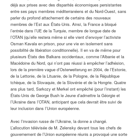
déjà aux prises avec des disparités économiques persistantes
entre ses pays membres méditerranéens et du Nord-Ouest, sans
parler du profond attachement de certains des nouveaux
membres de l’Est aux États-Unis. Ainsi, la France a bloqué
l’entrée dans l’UE de la Turquie, membre de longue date de
l’OTAN (qu’elle restera même si elle vient d’envoyer l’activiste
Osman Kavala en prison, pour une vie en isolement sans
possibilité de libération conditionnelle). Il en va de même pour
plusieurs États des Balkans occidentaux, comme l’Albanie et la
Macédoine du Nord, qui n’ont pas réussi à empêcher l’adhésion,
lors de la première vague d’Osterweiterung en 2004, de l’Estonie,
de la Lettonie, de la Lituanie, de la Pologne, de la République
tchèque, de la Slovaquie, de la Slovénie et de la Hongrie. Quatre
ans plus tard, Sarkozy et Merkel ont empêché (pour l’instant) les
États-Unis de George Bush le Jeune d’admettre la Géorgie et
l’Ukraine dans l’OTAN, anticipant que cela devrait être suivi de
leur inclusion dans l’Union européenne.
Avec l’invasion russe de l’Ukraine, la donne a changé.
L’allocution télévisée de M. Zelensky devant tous les chefs de
gouvernement de l’Union européenne réunis a provoqué une sorte