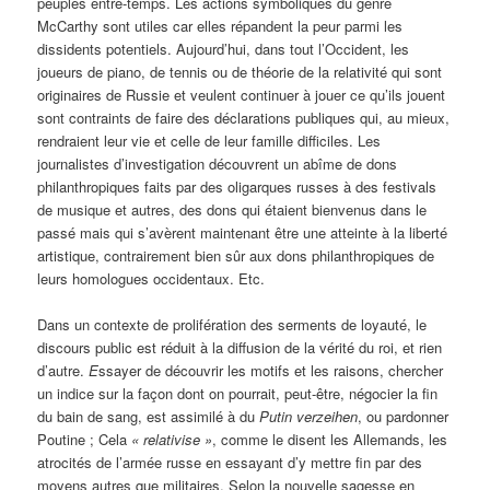
peuplés entre-temps. Les actions symboliques du genre
McCarthy sont utiles car elles répandent la peur parmi les
dissidents potentiels. Aujourd’hui, dans tout l’Occident, les
joueurs de piano, de tennis ou de théorie de la relativité qui sont
originaires de Russie et veulent continuer à jouer ce qu’ils jouent
sont contraints de faire des déclarations publiques qui, au mieux,
rendraient leur vie et celle de leur famille difficiles. Les
journalistes d’investigation découvrent un abîme de dons
philanthropiques faits par des oligarques russes à des festivals
de musique et autres, des dons qui étaient bienvenus dans le
passé mais qui s’avèrent maintenant être une atteinte à la liberté
artistique, contrairement bien sûr aux dons philanthropiques de
leurs homologues occidentaux. Etc.
Dans un contexte de prolifération des serments de loyauté, le
discours public est réduit à la diffusion de la vérité du roi, et rien
d’autre.
E
ssayer de découvrir les motifs et les raisons, chercher
un indice sur la façon dont on pourrait, peut-être, négocier la fin
du bain de sang, est assimilé à du
Putin verzeihen
, ou pardonner
Poutine ; Cela
« relativise »
, comme le disent les Allemands, les
atrocités de l’armée russe en essayant d’y mettre fin par des
moyens autres que militaires. Selon la nouvelle sagesse en