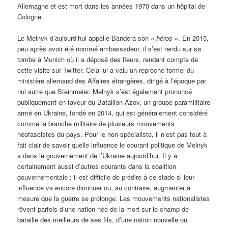
Allemagne et est mort dans les années 1970 dans un hôpital de
Cologne.
Le Melnyk d’aujourd’hui appelle Bandera son
« héros »
. En 2015,
peu après avoir été nommé ambassadeur, il s’est rendu sur sa
tombe à Munich où il a déposé des fleurs, rendant compte de
cette visite sur Twitter. Cela lui a valu un reproche formel du
ministère allemand des Affaires étrangères, dirigé à l’époque par
nul autre que Steinmeier. Melnyk s’est également prononcé
publiquement en faveur du Bataillon Azov, un groupe paramilitaire
armé en Ukraine, fondé en 2014, qui est généralement considéré
comme la branche militaire de plusieurs mouvements
néofascistes du pays. Pour le non-spécialiste, il n’est pas tout à
fait clair de savoir quelle influence le courant politique de Melnyk
a dans le gouvernement de l’Ukraine aujourd’hui. Il y a
certainement aussi d’autres courants dans la coalition
gouvernementale ; il est difficile de prédire à ce stade si leur
influence va encore diminuer ou, au contraire, augmenter à
mesure que la guerre se prolonge. Les mouvements nationalistes
rêvent parfois d’une nation née de la mort sur le champ de
bataille des meilleurs de ses fils, d’une nation nouvelle ou