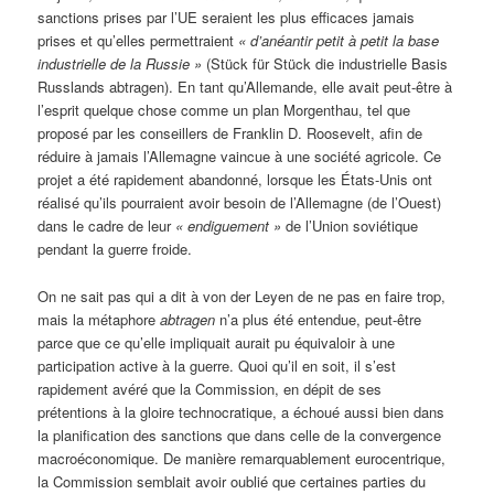
sanctions prises par l’UE seraient les plus efficaces jamais
prises et qu’elles permettraient
« d’anéantir petit à petit la base
industrielle de la Russie »
(Stück für Stück die industrielle Basis
Russlands abtragen). En tant qu’Allemande, elle avait peut-être à
l’esprit quelque chose comme un plan Morgenthau, tel que
proposé par les conseillers de Franklin D. Roosevelt, afin de
réduire à jamais l’Allemagne vaincue à une société agricole. Ce
projet a été rapidement abandonné, lorsque les États-Unis ont
réalisé qu’ils pourraient avoir besoin de l’Allemagne (de l’Ouest)
dans le cadre de leur
« endiguement »
de l’Union soviétique
pendant la guerre froide.
On ne sait pas qui a dit à von der Leyen de ne pas en faire trop,
mais la métaphore
abtragen
n’a plus été entendue, peut-être
parce que ce qu’elle impliquait aurait pu équivaloir à une
participation active à la guerre. Quoi qu’il en soit, il s’est
rapidement avéré que la Commission, en dépit de ses
prétentions à la gloire technocratique, a échoué aussi bien dans
la planification des sanctions que dans celle de la convergence
macroéconomique. De manière remarquablement eurocentrique,
la Commission semblait avoir oublié que certaines parties du