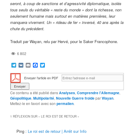
seront, à coup de sanctions et d’agressivité diplomatique, isolés
tous seuls du véritable « reste du monde » dont la richesse, non
seulement humaine mais surtout en matières premières, leur
manquera vivement. Un « rideau de fer » inversé, 40 ans après la
chute du précédent.
Traduit par Wayan, relu par Hervé, pour le Saker Francophone.
6 802
Telegram
VK
Email
Facebook
Twitter
Envoyer l'article en PDF
Ce contenu a été publié dans
Analyses
,
Comprendre l'Allemagne
,
Géopolitique
,
Multipolarité
,
Nouvelle Guerre froide
par
Wayan
.
Mettez-le en favori avec son
permalien
.
1 RÉFLEXION SUR «
LE ROI EST DE RETOUR
»
Ping :
Le roi est de retour | Arrêt sur Info