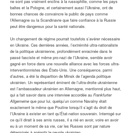
ne sont pas vraiment enclins à la russophilie, comme les pays
baltes et la Pologne, et certainement aussi l’Ukraine, ont de
bonnes chances de convaincre le public de pays comme
l’Allemagne ou la Scandinavie que faire confiance à la Russie
peut être dangereux pour la santé nationale.
Un changement de régime pourrait toutefois s’avérer nécessaire
en Ukraine. Ces dernières années, l’extrémité ultra-nationaliste
de la politique ukrainienne, profondément enracinée dans le
passé fasciste et même pro-nazi de l’Ukraine, semble avoir
gagné en force dans une nouvelle alliance avec les forces ultra-
interventionnistes des États-Unis. Une conséquence, parmi
d’autres, a été la disparition de Minsk de l’agenda politique
ukrainien. Un représentant éminent de l’ultra-droite ukrainienne
est l’ambassadeur ukrainien en Allemagne, mentionné plus haut,
qui a fait savoir dans une interview accordée au
Frankfurter
Allgemeine
que pour lui, quelqu’un comme Navalny était
exactement le même que Poutine lorsqu’il s’agit du droit de
l’Ukraine à exister en tant qu’État-nation souverain. Interrogé sur
ce qu’il dirait à ses amis russes, il a nié en avoir, voire en avoir
eu à un moment de sa vie, car les Russes sont par nature
déterminés à anéantir le peuple ukrainien.