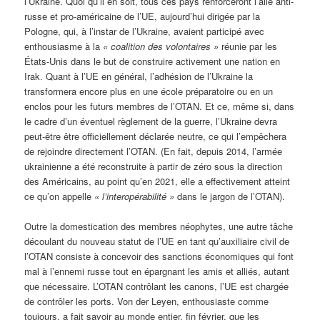
l’Ukraine. Quoi qu’il en soit, tous ces pays renforceront l’aile anti-
russe et pro-américaine de l’UE, aujourd’hui dirigée par la
Pologne, qui, à l’instar de l’Ukraine, avaient participé avec
enthousiasme à la
« coalition des volontaires »
réunie par les
États-Unis dans le but de construire activement une nation en
Irak. Quant à l’UE en général, l’adhésion de l’Ukraine la
transformera encore plus en une école préparatoire ou en un
enclos pour les futurs membres de l’OTAN. Et ce, même si, dans
le cadre d’un éventuel règlement de la guerre, l’Ukraine devra
peut-être être officiellement déclarée neutre, ce qui l’empêchera
de rejoindre directement l’OTAN. (En fait, depuis 2014, l’armée
ukrainienne a été reconstruite à partir de zéro sous la direction
des Américains, au point qu’en 2021, elle a effectivement atteint
ce qu’on appelle
« l’interopérabilité »
dans le jargon de l’OTAN).
Outre la domestication des membres néophytes, une autre tâche
découlant du nouveau statut de l’UE en tant qu’auxiliaire civil de
l’OTAN consiste à concevoir des sanctions économiques qui font
mal à l’ennemi russe tout en épargnant les amis et alliés, autant
que nécessaire. L’OTAN contrôlant les canons, l’UE est chargée
de contrôler les ports. Von der Leyen, enthousiaste comme
toujours, a fait savoir au monde entier, fin février, que les