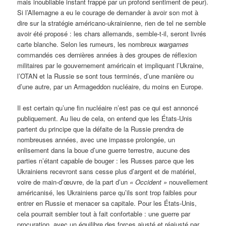
mais inoubliable instant frappé par un profond sentiment de peur).
Si l’Allemagne a eu le courage de demander à avoir son mot à
dire sur la stratégie américano-ukrainienne, rien de tel ne semble
avoir été proposé : les chars allemands, semble-t-il, seront livrés
carte blanche. Selon les rumeurs, les nombreux
wargames
commandés ces dernières années à des groupes de réflexion
militaires par le gouvernement américain et impliquant l’Ukraine,
l’OTAN et la Russie se sont tous terminés, d’une manière ou
d’une autre, par un Armageddon nucléaire, du moins en Europe.
Il est certain qu’une fin nucléaire n’est pas ce qui est annoncé
publiquement. Au lieu de cela, on entend que les États-Unis
partent du principe que la défaite de la Russie prendra de
nombreuses années, avec une impasse prolongée, un
enlisement dans la boue d’une guerre terrestre, aucune des
parties n’étant capable de bouger : les Russes parce que les
Ukrainiens recevront sans cesse plus d’argent et de matériel,
voire de main-d’œuvre, de la part d’un
« Occident »
nouvellement
américanisé, les Ukrainiens parce qu’ils sont trop faibles pour
entrer en Russie et menacer sa capitale. Pour les États-Unis,
cela pourrait sembler tout à fait confortable : une guerre par
procuration, avec un équilibre des forces ajusté et réajusté par