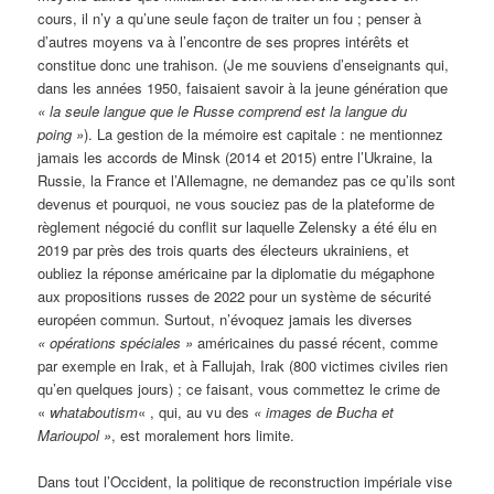
cours, il n’y a qu’une seule façon de traiter un fou ; penser à
d’autres moyens va à l’encontre de ses propres intérêts et
constitue donc une trahison. (Je me souviens d’enseignants qui,
dans les années 1950, faisaient savoir à la jeune génération que
« la seule langue que le Russe comprend est la langue du
poing »
). La gestion de la mémoire est capitale : ne mentionnez
jamais les accords de Minsk (2014 et 2015) entre l’Ukraine, la
Russie, la France et l’Allemagne, ne demandez pas ce qu’ils sont
devenus et pourquoi, ne vous souciez pas de la plateforme de
règlement négocié du conflit sur laquelle Zelensky a été élu en
2019 par près des trois quarts des électeurs ukrainiens, et
oubliez la réponse américaine par la diplomatie du mégaphone
aux propositions russes de 2022 pour un système de sécurité
européen commun. Surtout, n’évoquez jamais les diverses
« opérations spéciales »
américaines du passé récent, comme
par exemple en Irak, et à Fallujah, Irak (800 victimes civiles rien
qu’en quelques jours) ; ce faisant, vous commettez le crime de
«
whataboutism
« , qui, au vu des
« images de Bucha et
Marioupol »
, est moralement hors limite.
Dans tout l’Occident, la politique de reconstruction impériale vise