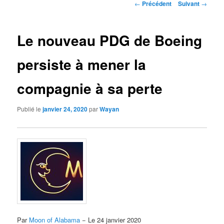
Navigation
←
Précédent
Suivant
→
des
articles
Le nouveau PDG de Boeing
persiste à mener la
compagnie à sa perte
Publié le
janvier 24, 2020
par
Wayan
Par
Moon of Alabama
− Le 24 janvier 2020