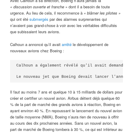
Avec Calhoun à sa direction, Boeing n’aura jamais la
« discussion ouverte et franche »
dont il a besoin de toute
urgence. Au lieu de cela, il recommence à
« blâmer les pilotes »
qui ont été
submergés
par des alarmes surprenantes qui
n’avaient pas grand-chose à voir avec les véritables difficultés
que subissaient leurs avions.
Calhoun a annoncé qu’il avait
arrêté
le développement de
nouveaux avions chez Boeing :
Calhoun a également révélé qu'il avait demandé au
Le nouveau jet que Boeing devait lancer l'année d
Il faut au moins 7 ans et quelque 10 à 15 milliards de dollars pour
créer et certifier un nouvel avion. Airbus détient déjà quelque 60
% de la part de marché des grands avions à réaction, Boeing en
ayant environ 40 %. En repoussant le lancement du nouvel avion
de taille moyenne (NMA), Boeing n’aura rien de nouveau à offrir
au cours des dix prochaines années. Sans un nouvel avion, la
part de marché de Boeing tombera à 30 %, ce qui est inférieur au