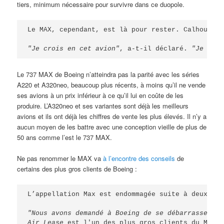
tiers, minimum nécessaire pour survivre dans ce duopole.
Le MAX, cependant, est là pour rester. Calhoun a 
"Je crois en cet avion"
, a-t-il déclaré. 
"Je suis
Le 737 MAX de Boeing n’atteindra pas la parité avec les séries
A220 et A320neo, beaucoup plus récents, à moins qu’il ne vende
ses avions à un prix inférieur à ce qu’il lui en coûte de les
produire. L’A320neo et ses variantes sont déjà les meilleurs
avions et ils ont déjà les chiffres de vente les plus élevés. Il n’y a
aucun moyen de les battre avec une conception vieille de plus de
50 ans comme l’est le 737 MAX.
Ne pas renommer le MAX va
à l’encontre des conseils
de
certains des plus gros clients de Boeing :
L’appellation Max est endommagée suite à deux acc
"Nous avons demandé à Boeing de se débarrasser du
Air Lease
 est l'un des plus gros clients du Max, 