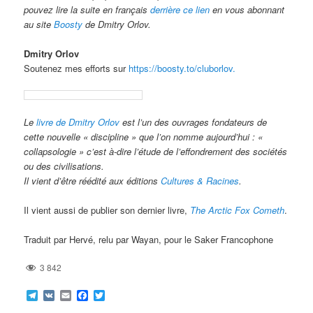
pouvez lire la suite en français
derrière ce lien
en vous abonnant
au site
Boosty
de Dmitry Orlov.
Dmitry Orlov
Soutenez mes efforts sur
https://boosty.to/cluborlov.
Le
livre de Dmitry Orlov
est l’un des ouvrages fondateurs de
cette nouvelle « discipline » que l’on nomme aujourd’hui : «
collapsologie » c’est à-dire l’étude de l’effondrement des sociétés
ou des civilisations.
Il vient d’être réédité aux éditions
Cultures & Racines
.
Il vient aussi de publier son dernier livre,
The Arctic Fox Cometh
.
Traduit par Hervé, relu par Wayan, pour le Saker Francophone
3 842
Telegram
VK
Email
Facebook
Twitter