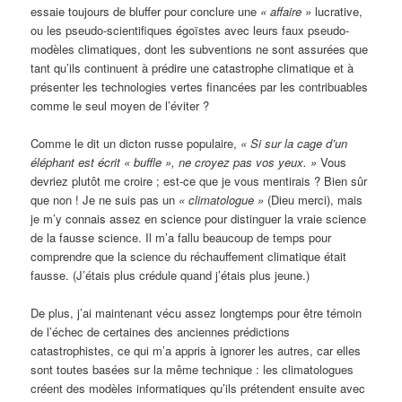
essaie toujours de bluffer pour conclure une
« affaire »
lucrative,
ou les pseudo-scientifiques égoïstes avec leurs faux pseudo-
modèles climatiques, dont les subventions ne sont assurées que
tant qu’ils continuent à prédire une catastrophe climatique et à
présenter les technologies vertes financées par les contribuables
comme le seul moyen de l’éviter ?
Comme le dit un dicton russe populaire,
« Si sur la cage d’un
éléphant est écrit « buffle », ne croyez pas vos yeux. »
Vous
devriez plutôt me croire ; est-ce que je vous mentirais ? Bien sûr
que non ! Je ne suis pas un
« climatologue »
(Dieu merci), mais
je m’y connais assez en science pour distinguer la vraie science
de la fausse science. Il m’a fallu beaucoup de temps pour
comprendre que la science du réchauffement climatique était
fausse. (J’étais plus crédule quand j’étais plus jeune.)
De plus, j’ai maintenant vécu assez longtemps pour être témoin
de l’échec de certaines des anciennes prédictions
catastrophistes, ce qui m’a appris à ignorer les autres, car elles
sont toutes basées sur la même technique : les climatologues
créent des modèles informatiques qu’ils prétendent ensuite avec