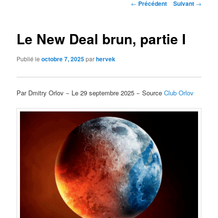
Navigation
←
Précédent
Suivant
→
des
articles
Le New Deal brun, partie I
Publié le
octobre 7, 2025
par
hervek
Par Dmitry Orlov − Le 29 septembre 2025 − Source
Club Orlov