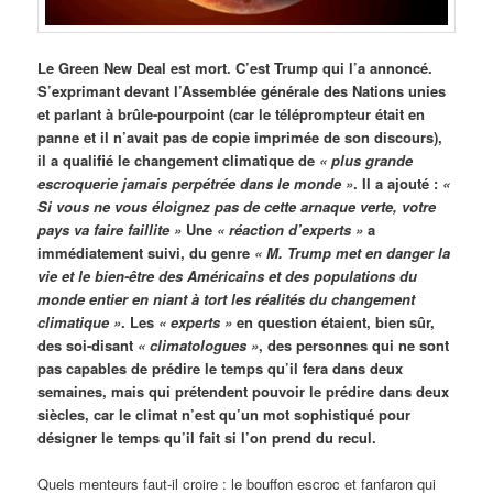
Le Green New Deal est mort. C’est Trump qui l’a annoncé.
S’exprimant devant l’Assemblée générale des Nations unies
et parlant à brûle-pourpoint (car le téléprompteur était en
panne et il n’avait pas de copie imprimée de son discours),
il a qualifié le changement climatique de
« plus grande
escroquerie jamais perpétrée dans le monde »
. Il a ajouté :
«
Si vous ne vous éloignez pas de cette arnaque verte, votre
pays va faire faillite »
Une
« réaction d’experts »
a
immédiatement suivi, du genre
« M. Trump met en danger la
vie et le bien-être des Américains et des populations du
monde entier en niant à tort les réalités du changement
climatique »
. Les
« experts »
en question étaient, bien sûr,
des soi-disant
« climatologues »
, des personnes qui ne sont
pas capables de prédire le temps qu’il fera dans deux
semaines, mais qui prétendent pouvoir le prédire dans deux
siècles, car le climat n’est qu’un mot sophistiqué pour
désigner le temps qu’il fait si l’on prend du recul.
Quels menteurs faut-il croire : le bouffon escroc et fanfaron qui