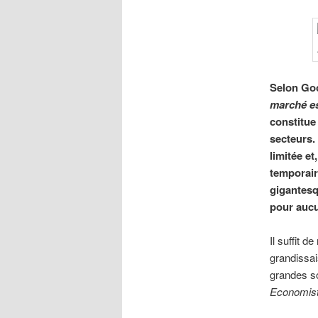
Selon Goo
marché es
constitue
secteurs. 
limitée et
temporair
gigantesq
pour aucu
Il suffit 
grandissai
grandes so
Economis