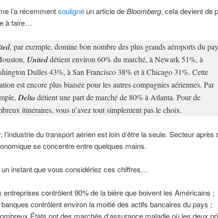
me l’a récemment
souligné
un article de
Bloomberg
, cela devient de 
ile à faire…
ted
, par exemple, domine bon nombre des plus grands aéroports du pay
ouston,
United
détient environ 60% du marché, à Newark 51%, à
hington Dulles 43%, à San Francisco 38% et à Chicago 31%. Cette
uation est encore plus biaisée pour les autres compagnies aériennes. Par
mple,
Delta
détient une part de marché de 80% à Atlanta. Pour de
breux itinéraires, vous n’avez tout simplement pas le choix.
, l’industrie du transport aérien est loin d’être la seule. Secteur après 
conomique se concentre entre quelques mains.
 un instant que vous considériez ces chiffres…
 entreprises contrôlent 90% de la bière que boivent les Américains ;
 banques contrôlent environ la moitié des actifs bancaires du pays ;
ombreux États ont des marchés d’assurance maladie où les deux pr