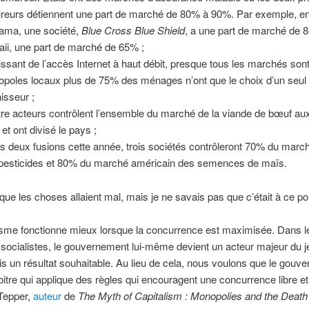
reurs détiennent une part de marché de 80% à 90%. Par exemple, e
ama, une société,
Blue Cross Blue Shield
, a une part de marché de 
ii, une part de marché de 65% ;
issant de l’accès Internet à haut débit, presque tous les marchés son
poles locaux plus de 75% des ménages n’ont que le choix d’un seul
nisseur ;
re acteurs contrôlent l’ensemble du marché de la viande de bœuf aux
et ont divisé le pays ;
s deux fusions cette année, trois sociétés contrôleront 70% du marc
pesticides et 80% du marché américain des semences de maïs.
que les choses allaient mal, mais je ne savais pas que c’était à ce poi
isme fonctionne mieux lorsque la concurrence est maximisée. Dans l
ocialistes, le gouvernement lui-même devient un acteur majeur du j
is un résultat souhaitable. Au lieu de cela, nous voulons que le gouv
bitre qui applique des règles qui encouragent une concurrence libre et
Tepper,
auteur
de
The Myth of Capitalism : Monopolies and the Death