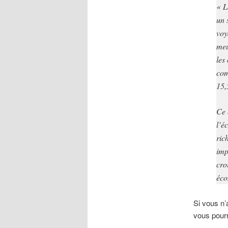
« L
un 
voy
meu
les
com
15,
Ce 
l’é
ric
imp
cro
éco
Si vous n’
vous pourr