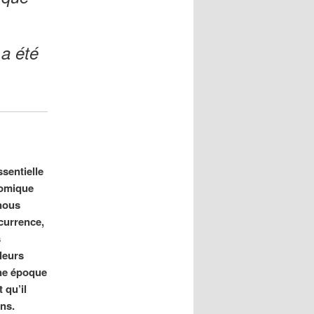
 a été
sentielle
nomique
 nous
ncurrence,
s
leurs
une époque
 qu’il
ins.