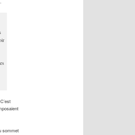
…
s
oir
les
,
 C’est
imposaient
 au sommet