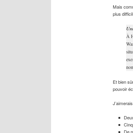
Mais com
plus diffic
Uni
À H
Was
sit
exe
nom
Et bien sûr
pouvoir é
J’aimerais
Deux
Cinq
De n