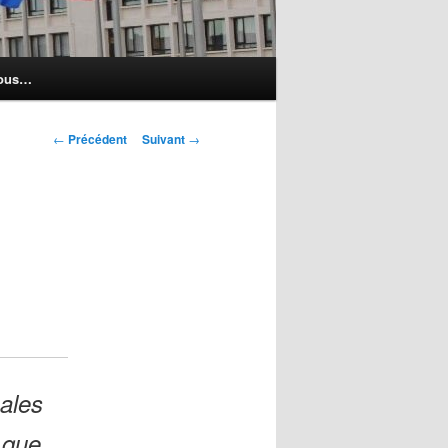
nous…
Navigation
←
Précédent
Suivant
→
des
articles
ales
 que