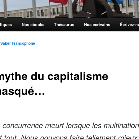
tiques
Nos ebooks
Thésaurus
Nos écrivains
Écrivez-
 Saker Francophone
mythe du capitalisme
masqué…
 concurrence meurt lorsque les multination
t tout. Nous pouvons faire tellement mieux