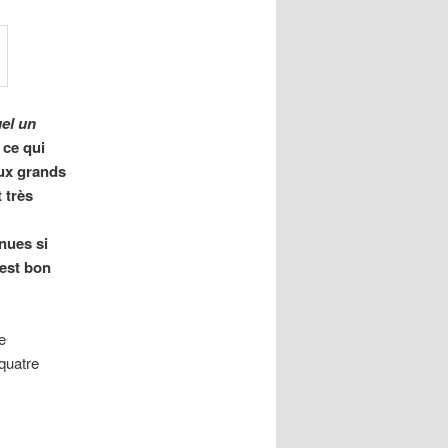
uel un
, ce qui
eux grands
 très
nues si
’est bon
e
quatre