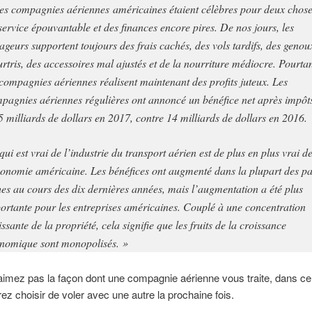
es compagnies aériennes américaines étaient célèbres pour deux chose
service épouvantable et des finances encore pires. De nos jours, les
ageurs supportent toujours des frais cachés, des vols tardifs, des genou
rtris, des accessoires mal ajustés et de la nourriture médiocre. Pourtan
 compagnies aériennes réalisent maintenant des profits juteux. Les
pagnies aériennes régulières ont annoncé un bénéfice net après impôt
5 milliards de dollars en 2017, contre 14 milliards de dollars en 2016.
qui est vrai de l’industrie du transport aérien est de plus en plus vrai d
conomie américaine. Les bénéfices ont augmenté dans la plupart des p
hes au cours des dix dernières années, mais l’augmentation a été plus
ortante pour les entreprises américaines. Couplé à une concentration
issante de la propriété, cela signifie que les fruits de la croissance
nomique sont monopolisés. »
aimez pas la façon dont une compagnie aérienne vous traite, dans ce
ez choisir de voler avec une autre la prochaine fois.