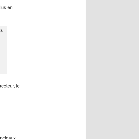
plus en
s.
secteur, le
incipaux