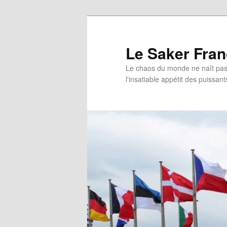
Aller
au
contenu
Le Saker Fra
principal
Le chaos du monde ne naît pas 
l'insatiable appétit des puissant