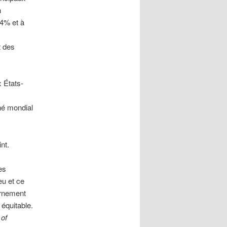
n
84% et à
t des
 États-
hé mondial
nt.
es
eu et ce
ernement
 équitable.
 of