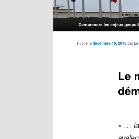
Menu
Comprendre les enjeux geopoli
principal
Publié le
décembre 19, 2018
par
Le
Le 
dé
« … la
avalen