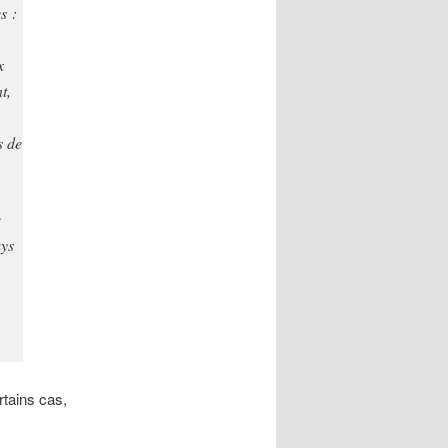
s :
x
t,
s de
e
ays
rtains cas,