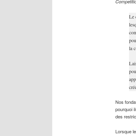
Competiti
Le 
les
com
pou
la 
Lai
pou
app
cré
Nos fondat
pourquoi i
des restri
Lorsque le