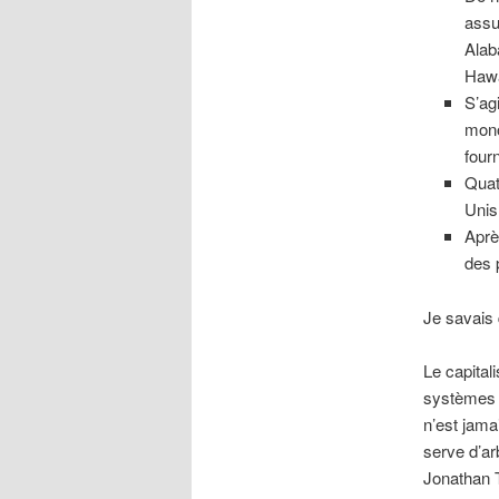
assu
Alab
Hawa
S’ag
mono
four
Quat
Unis 
Aprè
des 
Je savais 
Le capital
systèmes s
n’est jama
serve d’ar
Jonathan 