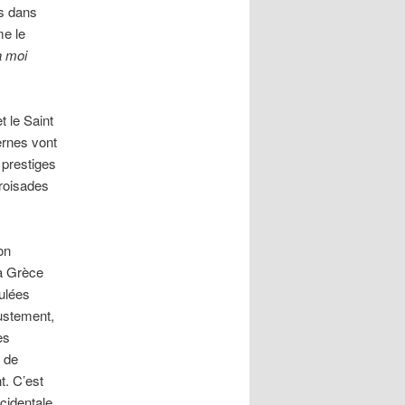
es dans
me le
à moi
t le Saint
ernes vont
 prestiges
croisades
on
la Grèce
ulées
ustement,
es
c de
t. C’est
cidentale.