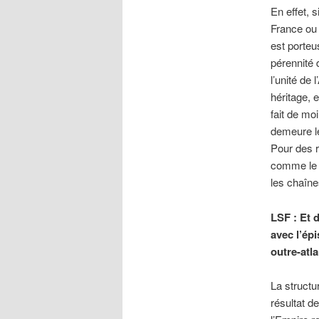
En effet, s
France ou 
est porteu
pérennité 
l’unité de 
héritage, 
fait de mo
demeure le
Pour des r
comme le c
les chaîne
LSF : Et 
avec l’ép
outre-atl
La structu
résultat d