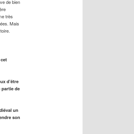
ive de bien
ère
me très
lées. Mais
oire.
 cet
eux d’être
 partie de
diéval un
rendre son