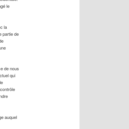
gé le
c la
 partie de
de
une
me de nous
ctuel qui
le
contrôle
endre
age auquel