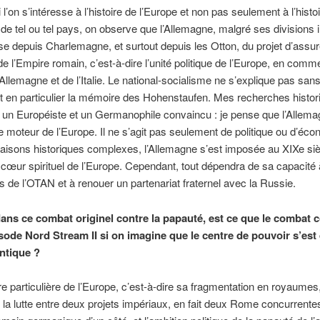
i l’on s’intéresse à l’histoire de l’Europe et non pas seulement à l’histoi
de tel ou tel pays, on observe que l’Allemagne, malgré ses divisions 
se depuis Charlemagne, et surtout depuis les Otton, du projet d’assur
de l’Empire romain, c’est-à-dire l’unité politique de l’Europe, en com
l’Allemagne et de l’Italie. Le national-socialisme ne s’explique pas san
et en particulier la mémoire des Hohenstaufen. Mes recherches histor
i un Européiste et un Germanophile convaincu : je pense que l’Allem
 moteur de l’Europe. Il ne s’agit pas seulement de politique ou d’éco
aisons historiques complexes, l’Allemagne s’est imposée au XIXe siè
œur spirituel de l’Europe. Cependant, tout dépendra de sa capacité 
s de l’OTAN et à renouer un partenariat fraternel avec la Russie.
dans ce combat originel contre la papauté, est ce que le combat 
isode Nord Stream II si on imagine que le centre de pouvoir s’est
antique ?
re particulière de l’Europe, c’est-à-dire sa fragmentation en royaumes,
e la lutte entre deux projets impériaux, en fait deux Rome concurrentes