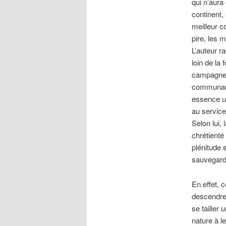
qui n’aura
continent,
meilleur c
pire, les m
L’auteur r
loin de la 
campagne
communauté
essence un
au service
Selon lui,
chrétienté
plénitude 
sauvegard
En effet, 
descendre 
se tailler
nature à le