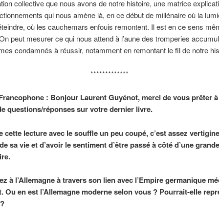
tion collective que nous avons de notre histoire, une matrice explicat
ctionnements qui nous amène là, en ce début de millénaire où la lumi
teindre, où les cauchemars enfouis remontent. Il est en ce sens mê
On peut mesurer ce qui nous attend à l’aune des tromperies accumu
s condamnés à réussir, notamment en remontant le fil de notre hist
*************
Francophone : Bonjour Laurent Guyénot, merci de vous prêter à
de questions/réponses sur votre dernier livre.
 cette lecture avec le souffle un peu coupé, c’est assez vertigin
de sa vie et d’avoir le sentiment d’être passé à côté d’une grande
ire.
ez à l’Allemagne à travers son lien avec l’Empire germanique mé
rt. Ou en est l’Allemagne moderne selon vous ? Pourrait-elle rep
 ?