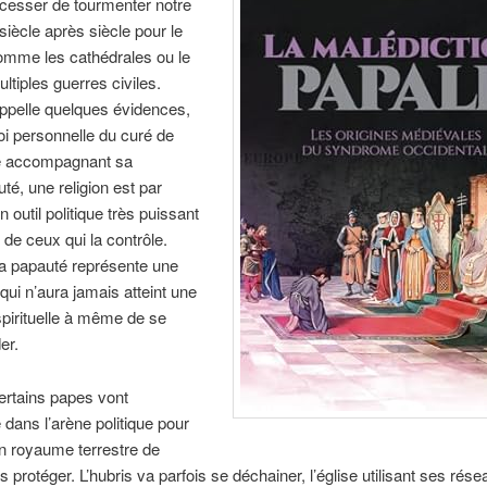
 cesser de tourmenter notre
 siècle après siècle pour le
omme les cathédrales ou le
ultiples guerres civiles.
appelle quelques évidences,
foi personnelle du curé de
 accompagnant sa
, une religion est par
 outil politique très puissant
 de ceux qui la contrôle.
 la papauté représente une
 qui n’aura jamais atteint une
spirituelle à même de se
er.
certains papes vont
dans l’arène politique pour
 un royaume terrestre de
s protéger. L’hubris va parfois se déchainer, l’église utilisant ses rés