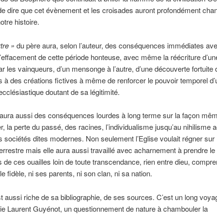
 de dire que cet évènement et les croisades auront profondément chan
otre histoire.
tre »
du père aura, selon l’auteur, des conséquences immédiates ave
d’effacement de cette période honteuse, avec même la réécriture d’une
 par les vainqueurs, d’un mensonge à l’autre, d’une découverte fortuite 
à des créations fictives à même de renforcer le pouvoir temporel d’
 ecclésiastique doutant de sa légitimité.
 aura aussi des conséquences lourdes à long terme sur la façon mê
r, la perte du passé, des racines, l’individualisme jusqu’au nihilisme a
 sociétés dites modernes. Non seulement l’Eglise voulait régner sur 
rrestre mais elle aura aussi travaillé avec acharnement à prendre le 
s de ces ouailles loin de toute transcendance, rien entre dieu, compr
t le fidèle, ni ses parents, ni son clan, ni sa nation.
st aussi riche de sa bibliographie, de ses sources. C’est un long voy
ie Laurent Guyénot, un questionnement de nature à chambouler la