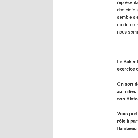
représenta
des disfon
semble s’é
moderne. 
nous somme
Le Saker 
exercice 
On sort de
au milieu 
son Histo
Vous prêt
rôle à pa
flambeau