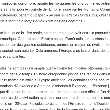
, manipuler, corrompre, monter les royaumes les uns contre les autr
s sans fin pour le contrôle de l’Empire laissé par les Romains. Com
ostoïevski, parlant du pape :
« Je suis en effet le Roi des rois; C’est 
ent la terre et le temps et les destinées des hommes »
.
 le sujet de la 1ère partie, cette course au pouvoir entre la papauté e
manique. Comme pour l’Empire actuel, l’Américain, les tensions int
ucher sur des guerres extérieures, comme un moyen de rivaliser de
 asseoir son autorité. Cela amènera l’Europe à se lancer dans des 
s et sanglantes.
des ne sont pas une simple guerre contre les infidèles ottomans. Si 
core dans le temps, l’histoire européenne plonge ses racines dans 
i elle-même est affilié à l’Egypte ancienne, les connaissances accum
ransmises d’Alexandrie à Athènes, d’Athènes à Byzance, … Byzance j
que disparue de nos mémoires, est restée pendant des siècles l’un d
 centres de la civilisation avec bien sur comme date charnière, le sa
ople en 1204, soit 7 siècles après la fin de l’Empire romain d’Occiden
rds du Bosphore que continuait à briller la flamme de la civilisation Oc