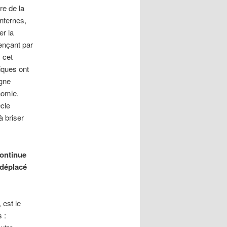
re de la
internes,
er la
mençant par
s cet
iques ont
agne
nomie.
cle
à briser
continue
 déplacé
 est le
 :