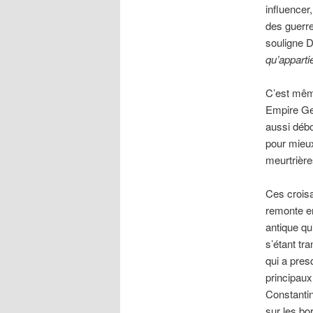
influencer
des guerre
souligne D
qu’apparti
C’est même
Empire Ger
aussi débo
pour mieux
meurtrière
Ces croisa
remonte en
antique qu
s’étant t
qui a pres
principaux
Constantin
sur les bo