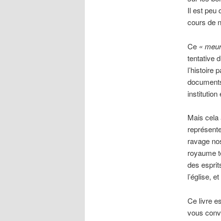
Il est peu
cours de n
Ce
« meur
tentative 
l’histoire
documents 
institution
Mais cela
représente
ravage nos
royaume te
des esprit
l’église, e
Ce livre e
vous conv