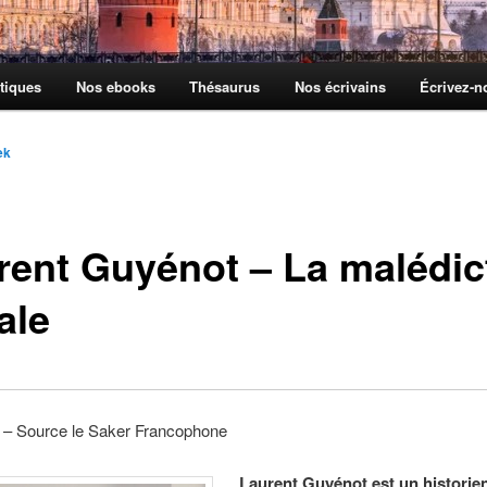
tiques
Nos ebooks
Thésaurus
Nos écrivains
Écrivez-
ek
rent Guyénot – La malédic
ale
 – Source le Saker Francophone
Laurent Guyénot est un historie