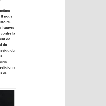
t même
. Il nous
stoire.
à l’œuvre
 contre la
dent de
rd du
 assidu du
ns
 sans
religion a
es du