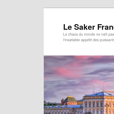
Aller
au
contenu
Le Saker Fra
principal
Le chaos du monde ne naît pas 
l'insatiable appétit des puissant