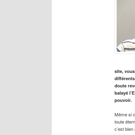
site, vou
différents
doute reve
balayé l’
pouvoir.
Même si ce
toute étern
c’est bien 