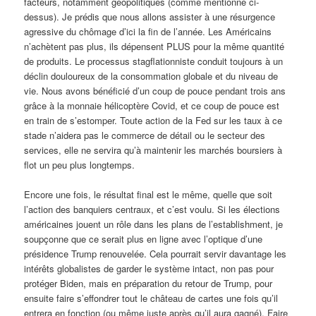
facteurs, notamment géopolitiques (comme mentionné ci-
dessus). Je prédis que nous allons assister à une résurgence
agressive du chômage d’ici la fin de l’année. Les Américains
n’achètent pas plus, ils dépensent PLUS pour la même quantité
de produits. Le processus stagflationniste conduit toujours à un
déclin douloureux de la consommation globale et du niveau de
vie. Nous avons bénéficié d’un coup de pouce pendant trois ans
grâce à la monnaie hélicoptère Covid, et ce coup de pouce est
en train de s’estomper. Toute action de la Fed sur les taux à ce
stade n’aidera pas le commerce de détail ou le secteur des
services, elle ne servira qu’à maintenir les marchés boursiers à
flot un peu plus longtemps.
Encore une fois, le résultat final est le même, quelle que soit
l’action des banquiers centraux, et c’est voulu. Si les élections
américaines jouent un rôle dans les plans de l’establishment, je
soupçonne que ce serait plus en ligne avec l’optique d’une
présidence Trump renouvelée. Cela pourrait servir davantage les
intérêts globalistes de garder le système intact, non pas pour
protéger Biden, mais en préparation du retour de Trump, pour
ensuite faire s’effondrer tout le château de cartes une fois qu’il
entrera en fonction (ou même juste après qu’il aura gagné). Faire