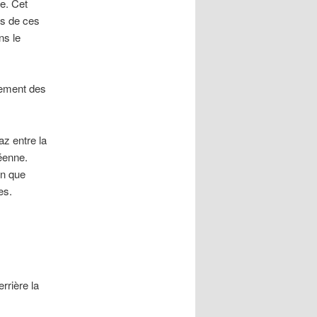
ue. Cet
ns de ces
ns le
rement des
az entre la
péenne.
on que
es.
errière la