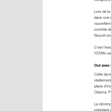
Lors de la 
dans une c
nouvelleme
contrôle d
Nouvel ord
C’est l’e
l’OTAN ver
Out avec 
Cette dyna
réellement
plans d’in
Obama. Pou
La récompe
président 