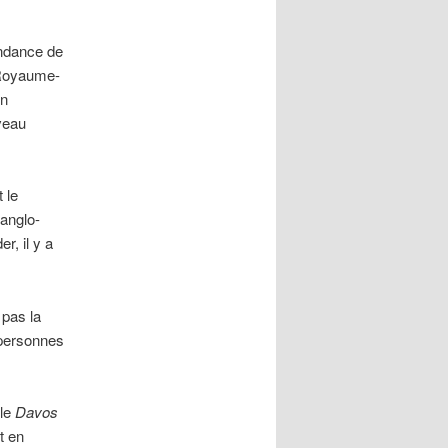
pendance de
u Royaume-
en
veau
 le
 anglo-
r, il y a
 pas la
 personnes
 le
Davos
t en