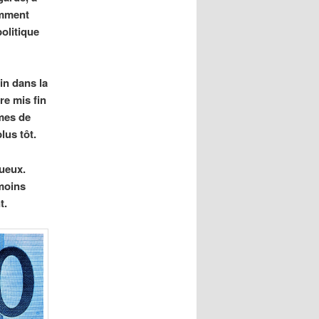
amment
politique
n dans la
re mis fin
ymes de
lus tôt.
queux.
moins
t.