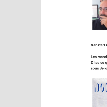
transfert 
Les march
Dites ce 
sous Jerom