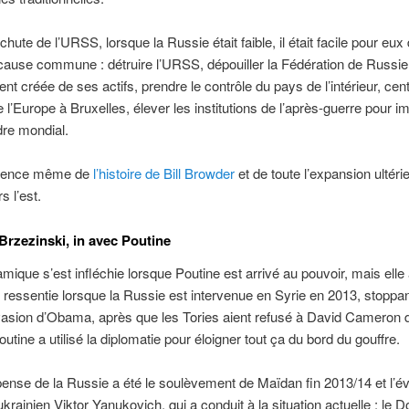
chute de l’URSS, lorsque la Russie était faible, il était facile pour eux 
ause commune : détruire l’URSS, dépouiller la Fédération de Russie
nt créée de ses actifs, prendre le contrôle du pays de l’intérieur, centr
e l’Europe à Bruxelles, élever les institutions de l’après-guerre pour 
re mondial.
ssence même de
l’histoire de Bill Browder
et de toute l’expansion ultéri
s l’est.
Brzezinski, in avec Poutine
mique s’est infléchie lorsque Poutine est arrivé au pouvoir, mais elle 
 ressentie lorsque la Russie est intervenue en Syrie en 2013, stoppan
vasion d’Obama, après que les Tories aient refusé à David Cameron 
tine a utilisé la diplomatie pour éloigner tout ça du bord du gouffre.
nse de la Russie a été le soulèvement de Maïdan fin 2013/14 et l’év
ukrainien Viktor Yanukovich, qui a conduit à la situation actuelle : le 