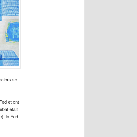
nciers se
Fed et ont
ébat était
e), la Fed