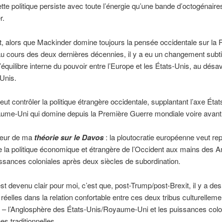
tte politique persiste avec toute l’énergie qu’une bande d’octogénaire
r.
 alors que Mackinder domine toujours la pensée occidentale sur la 
au cours des deux dernières décennies, il y a eu un changement subti
l’équilibre interne du pouvoir entre l’Europe et les États-Unis, au dés
Unis.
eut contrôler la politique étrangère occidentale, supplantant l’axe État
ume-Uni qui domine depuis la Première Guerre mondiale voire avant
cœur de ma
théorie sur le Davos
: la ploutocratie européenne veut rep
e la politique économique et étrangère de l’Occident aux mains des 
ssances coloniales après deux siècles de subordination.
est devenu clair pour moi, c’est que, post-Trump/post-Brexit, il y a des
 réelles dans la relation confortable entre ces deux tribus culturelleme
s – l’Anglosphère des États-Unis/Royaume-Uni et les puissances colo
s traditionnelles.