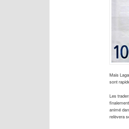
Mais Lagar
sont rapid
Les trader
finalement
animé da
relèvera s