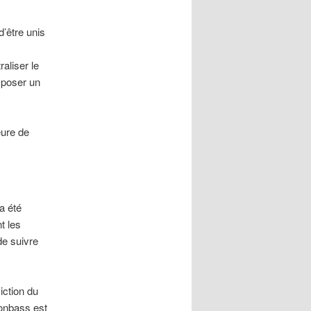
d’être unis
aliser le
imposer un
eure de
a été
t les
de suivre
iction du
Donbass est