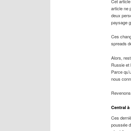
Cet articl
article ne
deux perso
paysage gé
Ces change
spreads de
Alors, res
Russie et 
Parce qu’u
nous conn
Revenons-
Central à
Ces derniè
poussée d