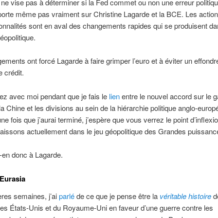
e ne vise pas à déterminer si la Fed commet ou non une erreur politiq
 porte même pas vraiment sur Christine Lagarde et la BCE. Les actio
nnalités sont en aval des changements rapides qui se produisent da
opolitique.
ments ont forcé Lagarde à faire grimper l’euro et à éviter un effond
 crédit.
tez avec moi pendant que je fais le
lien
entre le nouvel accord sur le g
la Chine et les divisions au sein de la hiérarchie politique anglo-euro
ne fois que j’aurai terminé, j’espère que vous verrez le point d’inflexi
aissons actuellement dans le jeu géopolitique des Grandes puissanc
en donc à Lagarde.
 Eurasia
res semaines, j’ai
parlé
de ce que je pense être la
véritable histoire
d
es États-Unis et du Royaume-Uni en faveur d’une guerre contre les