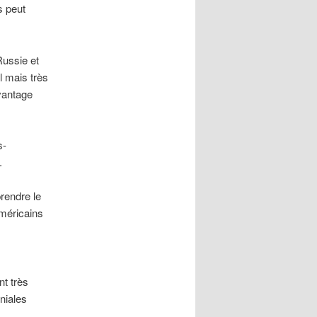
s peut
Russie et
l mais très
avantage
s-
.
rendre le
Américains
nt très
niales