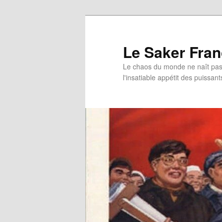
Aller
au
contenu
Le Saker Fra
principal
Le chaos du monde ne naît pas 
l'insatiable appétit des puissant