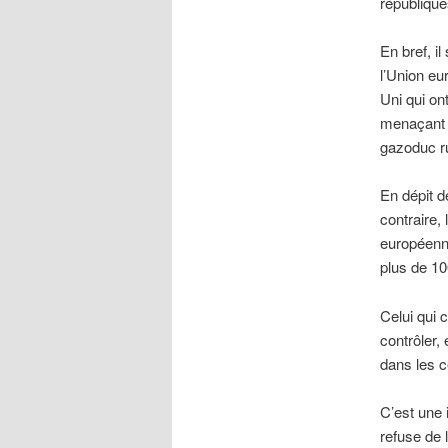
républiqu
En bref, i
l’Union eu
Uni qui on
menaçant l
gazoduc rut
En dépit d
contraire,
européenne
plus de 10
Celui qui 
contrôler,
dans les c
C’est une 
refuse de 