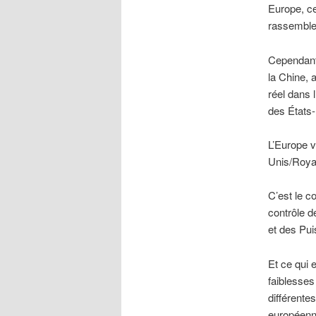
Europe, ce
rassemble
Cependant,
la Chine, 
réel dans 
des États-
L’Europe v
Unis/Roya
C’est le 
contrôle d
et des Pui
Et ce qui 
faiblesses
différente
européenne