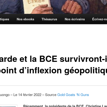
tiques
Nos ebooks
Thésaurus
Nos écrivains
Écrivez-
rde et la BCE survivront-i
oint d’inflexion géopoliti
uongo – Le 14 février 2022 – Source
Gold Goats ‘N Guns
Récemment, la présidente de la BCE, Christine La