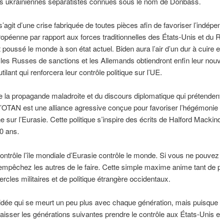
es ukrainiennes séparatistes connues sous le nom de Donbass.
l s’agit d’une crise fabriquée de toutes pièces afin de favoriser l’indé
ropéenne par rapport aux forces traditionnelles des États-Unis et d
t poussé le monde à son état actuel. Biden aura l’air d’un dur à cuire 
es Russes de sanctions et les Allemands obtiendront enfin leur nou
ilant qui renforcera leur contrôle politique sur l’UE.
e la propagande maladroite et du discours diplomatique qui prétendent
 l’OTAN est une alliance agressive conçue pour favoriser l’hégémonie
 sur l’Eurasie. Cette politique s’inspire des écrits de Halford Mackinde
0 ans.
contrôle l’île mondiale d’Eurasie contrôle le monde. Si vous ne pouvez
 empêchez les autres de le faire. Cette simple maxime anime tant de
ercles militaires et de politique étrangère occidentaux.
idée qui se meurt un peu plus avec chaque génération, mais puisque
laisser les générations suivantes prendre le contrôle aux États-Unis e