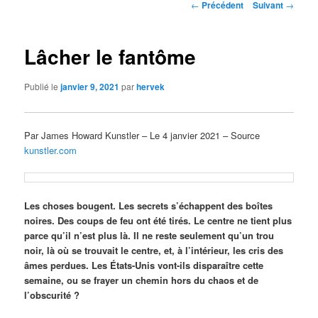
Navigation
←
Précédent
Suivant
→
des
articles
Lâcher le fantôme
Publié le
janvier 9, 2021
par
hervek
Par James Howard Kunstler – Le 4 janvier 2021 – Source
kunstler.com
Les choses bougent. Les secrets s’échappent des boîtes
noires. Des coups de feu ont été tirés. Le centre ne tient plus
parce qu’il n’est plus là. Il ne reste seulement qu’un trou
noir, là où se trouvait le centre, et, à l’intérieur, les cris des
âmes perdues. Les États-Unis vont-ils disparaître cette
semaine, ou se frayer un chemin hors du chaos et de
l’obscurité ?