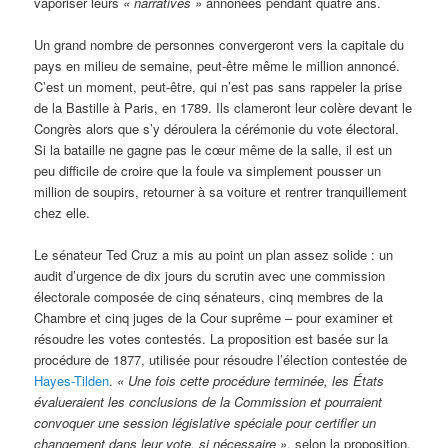
vaporiser leurs
« narratives »
annonées pendant quatre ans.
Un grand nombre de personnes convergeront vers la capitale du
pays en milieu de semaine, peut-être même le million annoncé.
C’est un moment, peut-être, qui n’est pas sans rappeler la prise
de la Bastille à Paris, en 1789. Ils clameront leur colère devant le
Congrès alors que s’y déroulera la cérémonie du vote électoral.
Si la bataille ne gagne pas le cœur même de la salle, il est un
peu difficile de croire que la foule va simplement pousser un
million de soupirs, retourner à sa voiture et rentrer tranquillement
chez elle.
Le sénateur Ted Cruz a mis au point un plan assez solide : un
audit d’urgence de dix jours du scrutin avec une commission
électorale composée de cinq sénateurs, cinq membres de la
Chambre et cinq juges de la Cour suprême – pour examiner et
résoudre les votes contestés. La proposition est basée sur la
procédure de 1877, utilisée pour résoudre l’élection contestée de
Hayes-Tilden
.
« Une fois cette procédure terminée, les États
évalueraient les conclusions de la Commission et pourraient
convoquer une session législative spéciale pour certifier un
changement dans leur vote, si nécessaire »
, selon la proposition.