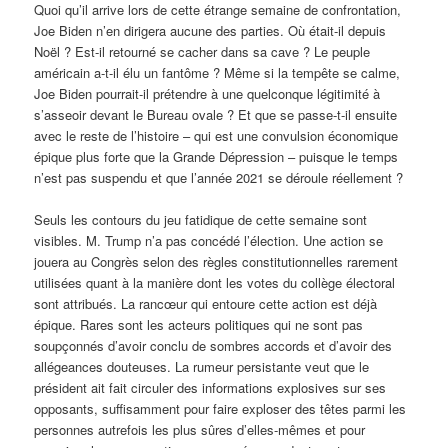
Quoi qu’il arrive lors de cette étrange semaine de confrontation,
Joe Biden n’en dirigera aucune des parties. Où était-il depuis
Noël ? Est-il retourné se cacher dans sa cave ? Le peuple
américain a-t-il élu un fantôme ? Même si la tempête se calme,
Joe Biden pourrait-il prétendre à une quelconque légitimité à
s’asseoir devant le Bureau ovale ? Et que se passe-t-il ensuite
avec le reste de l’histoire – qui est une convulsion économique
épique plus forte que la Grande Dépression – puisque le temps
n’est pas suspendu et que l’année 2021 se déroule réellement ?
Seuls les contours du jeu fatidique de cette semaine sont
visibles. M. Trump n’a pas concédé l’élection. Une action se
jouera au Congrès selon des règles constitutionnelles rarement
utilisées quant à la manière dont les votes du collège électoral
sont attribués. La rancœur qui entoure cette action est déjà
épique. Rares sont les acteurs politiques qui ne sont pas
soupçonnés d’avoir conclu de sombres accords et d’avoir des
allégeances douteuses. La rumeur persistante veut que le
président ait fait circuler des informations explosives sur ses
opposants, suffisamment pour faire exploser des têtes parmi les
personnes autrefois les plus sûres d’elles-mêmes et pour