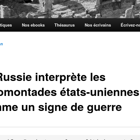
tiques
Nos ebooks
Thésaurus
Nos écrivains
Écrivez-
an
ussie interprète les
omontades états-uniennes
me un signe de guerre