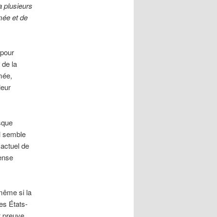
a plusieurs
rmée et de
 pour
 de la
mée,
leur
sque
Il semble
 actuel de
pense
même si la
es États-
t preuve