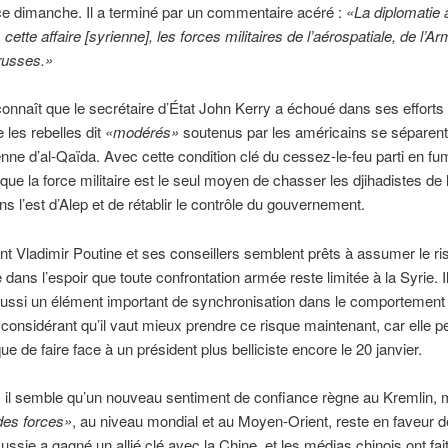
ce dimanche. Il a terminé par un commentaire acéré :
«La diplomatie 
 cette affaire [syrienne], les forces militaires de l’aérospatiale, de l’A
russes.»
onnaît que le secrétaire d’État John Kerry a échoué dans ses efforts
 les rebelles dit
«modérés»
soutenus par les américains se séparent
rienne d’al-Qaïda. Avec cette condition clé du cessez-le-feu parti en fu
 que la force militaire est le seul moyen de chasser les djihadistes de 
ns l’est d’Alep et de rétablir le contrôle du gouvernement.
nt Vladimir Poutine et ses conseillers semblent prêts à assumer le ri
 dans l’espoir que toute confrontation armée reste limitée à la Syrie. 
t aussi un élément important de synchronisation dans le comportement
 considérant qu’il vaut mieux prendre ce risque maintenant, car elle 
que de faire face à un président plus belliciste encore le 20 janvier.
il semble qu’un nouveau sentiment de confiance règne au Kremlin, 
des forces»
, au niveau mondial et au Moyen-Orient, reste en faveur d
ussie a gagné un allié clé avec la Chine, et les médias chinois ont fai