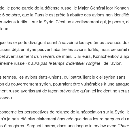
e, le porte-parole de la défense russe, le Major Général Igor Konac
e 6 octobre, que la Russie est prête à abattre des avions non identifié
s avions furtifs – sur la Syrie. C’est un avertissement qui, je pense, d
rieux.
i que les experts divergent quant à savoir si les systèmes avancés de
usses déjà en Syrie peuvent abattre les avions furtifs, mais ce serait
 cet avertissement d’un revers de main. D’ailleurs, Konachenkov a ajo
érienne russe
«n’aura pas le temps d’identifier l’origine»
de l’avion.
s termes, les avions états-uniens, qui patrouillent le ciel syrien sans
ion du gouvernement syrien, pourraient être vulnérables à une attaque
nt russe avertissant de façon préventive qu’un tel incident ne sera 
Moscou.
concerne les perspectives de relance de la négociation sur la Syrie, l
n n’a jamais été plus clairement énoncée que dans les remarques du m
es étrangères, Sergueï Lavrov, dans une longue interview avec
Chann