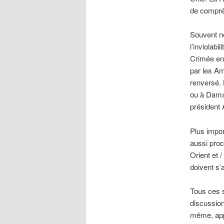
de compré
Souvent né
l’inviolabi
Crimée en 
par les Am
renversé.
ou à Damas
président
Plus impor
aussi proc
Orient et 
doivent s’
Tous ces s
discussion
même, app