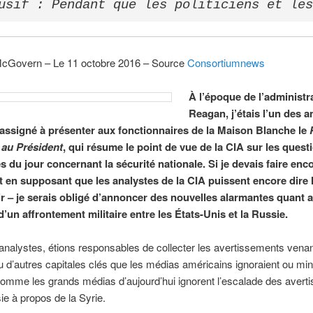
usif : Pendant que les politiciens et les
cGovern – Le 11 octobre 2016 – Source
Consortiumnews
À l’époque de l’administr
Reagan, j’étais l’un des a
 assigné à présenter aux fonctionnaires de la Maison Blanche le
 au Président
, qui résume le point de vue de la CIA sur les quest
s du jour concernant la sécurité nationale. Si je devais faire enc
et en supposant que les analystes de la CIA puissent encore dire l
r – je serais obligé d’annoncer des nouvelles alarmantes quant 
d’un affrontement militaire entre les États-Unis et la Russie.
analystes, étions responsables de collecter les avertissements vena
d’autres capitales clés que les médias américains ignoraient ou min
omme les grands médias d’aujourd’hui ignorent l’escalade des avert
ie à propos de la Syrie.