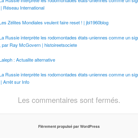
La Russie interprète les rodomontades états-uniennes comme un sig
 | Réseau International
Les Zélites Mondiales veulent faire reset ! | jbl1960blog
La Russie interprète les rodomontades états-uniennes comme un sig
, par Ray McGovern | histoireetsociete
Laleph : Actualite alternative
La Russie interprète les rodomontades états-uniennes comme un sig
| Arrêt sur Info
Les commentaires sont fermés.
Fièrement propulsé par WordPress