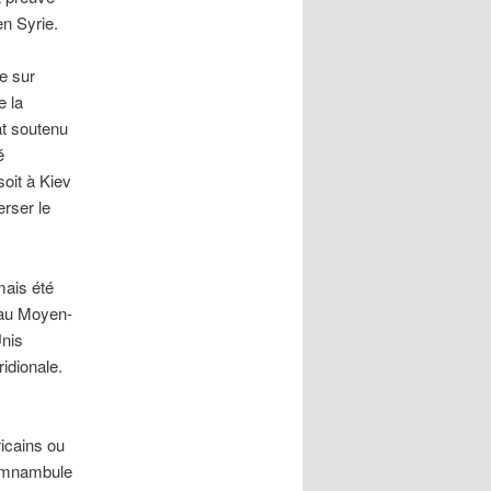
n Syrie.
e sur
e la
at soutenu
é
oit à Kiev
erser le
mais été
 au Moyen-
Unis
ridionale.
icains ou
somnambule