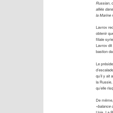
Russian
, 
alliés dans
la Marine 
Lavrov rec
obtenir que
filiale sy
Lavrov dit
bastion da
Le préside
d’escalade
qu’il y ai
la Russie,
qu’elle ris
De même, 
«balance 
Unis. La R