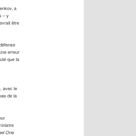
henkov, a
s – y
evrait être
 défense
 une erreur
uté que la
, avec le
pas de la
eur
inistre
el One