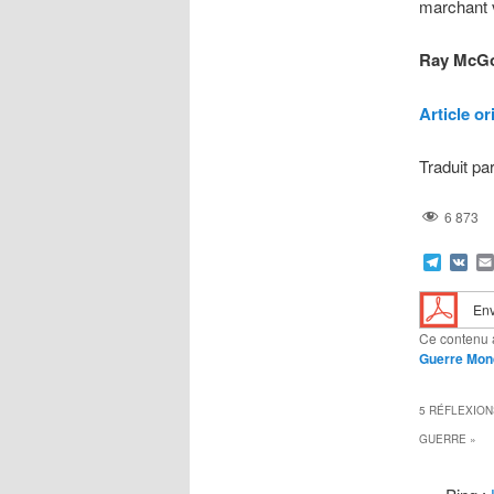
marchant 
Ray McG
Article or
Traduit pa
6 873
Teleg
VK
Env
Ce contenu 
Guerre Mon
5 RÉFLEXION
GUERRE
»