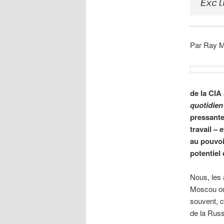
Excl
Par Ray M
de la CIA
quotidien
pressante
travail – 
au pouvoi
potentiel 
Nous, les 
Moscou ou 
souvent, c
de la Russ