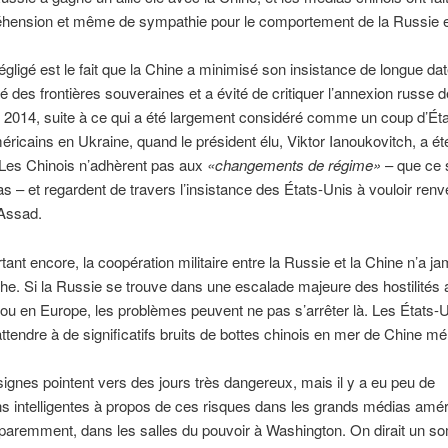
hension et même de sympathie pour le comportement de la Russie e
gligé est le fait que la Chine a minimisé son insistance de longue dat
lité des frontières souveraines et a évité de critiquer l’annexion russe d
2014, suite à ce qui a été largement considéré comme un coup d’Ét
éricains en Ukraine, quand le président élu, Viktor Ianoukovitch, a ét
 Les Chinois n’adhèrent pas aux
«changements de régime»
– que ce s
 – et regardent de travers l’insistance des États-Unis à vouloir renv
 Assad.
tant encore, la coopération militaire entre la Russie et la Chine n’a ja
he. Si la Russie se trouve dans une escalade majeure des hostilités
/ ou en Europe, les problèmes peuvent ne pas s’arrêter là. Les États-
attendre à de significatifs bruits de bottes chinois en mer de Chine mé
ignes pointent vers des jours très dangereux, mais il y a eu peu de
s intelligentes à propos de ces risques dans les grands médias amér
aremment, dans les salles du pouvoir à Washington. On dirait un 