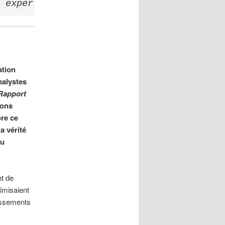
 experts américains prennent plaisir à p
ation
nalystes
Rapport
ions
ore ce
a vérité
au
nt de
imisaient
issements