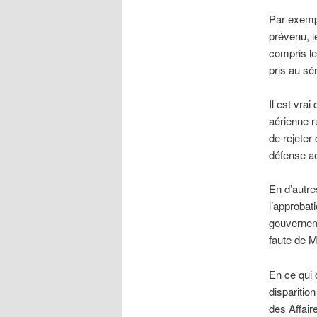
Par exempl
prévenu, l
compris le
pris au sé
Il est vra
aérienne r
de rejeter
défense a
En d’autre
l’approbat
gouverneme
faute de 
En ce qui 
disparitio
des Affair