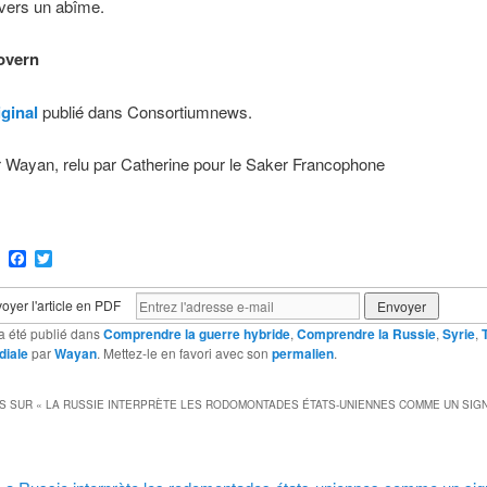
vers un abîme.
overn
iginal
publié dans Consortiumnews.
r Wayan, relu par Catherine pour le Saker Francophone
ram
Email
Facebook
Twitter
oyer l'article en PDF
a été publié dans
Comprendre la guerre hybride
,
Comprendre la Russie
,
Syrie
,
diale
par
Wayan
. Mettez-le en favori avec son
permalien
.
S SUR «
LA RUSSIE INTERPRÈTE LES RODOMONTADES ÉTATS-UNIENNES COMME UN SIG