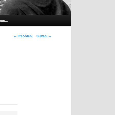
nous…
Navigation
←
Précédent
Suivant
→
des
articles