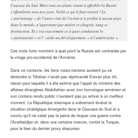
Caucase du Sud. Mais tous ses plans visant à affaiblir la Russie
s’effondrent sous nos yeux. Voilà ce qu’il faut retenir ! Le
« parrainage » de l’autre côté de l’océan n’a profité à aucun pays
dans le monde, n’apportant que misère et chagrin, sang et
destruction. Et c’est exactement ce à quoi conduisent le
« partenariat » et l' »aide au développement » à l’américaine ».
Ces mots forts montrent à quel point la Russie est contrariée par
le virage pro-occidental de l’Arménie.
Dans ce contexte, les liens russo-iraniens auraient pu se
distendre si Téhéran n’avait pas réprimandé Erevan plus tôt,
raison pour laquelle il a été estimé que l’appel du ministre des
affaires étrangères Abdollahian avec son homologue arménien et
son contenu rendu public n’auraient pas pu arriver à un meilleur
moment. La République islamique a sobrement évalué la
situation stratégique émergente dans le Caucase du Sud et a
conclu qu’il ne valait pas la peine de risquer une guerre contre
l’Azerbaïdjan et, dans une certaine mesure, contre la Turquie,
pour le bien du dernier proxy étasunien.