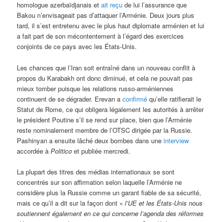
homologue azerbaïdjanais et
ait reçu
de lui l’assurance que
Bakou n’envisageait pas d’attaquer l’Arménie. Deux jours plus
tard, il s’est entretenu avec le plus haut diplomate arménien et lui
a fait part de son mécontentement à l’égard des exercices
conjoints de ce pays avec les États-Unis.
Les chances que l’Iran soit entraîné dans un nouveau conflit à
propos du Karabakh ont donc diminué, et cela ne pouvait pas
mieux tomber puisque les relations russo-arméniennes
continuent de se dégrader. Erevan a
confirmé
qu’elle ratifierait le
Statut de Rome, ce qui obligera légalement les autorités à arrêter
le président Poutine s’il se rend sur place, bien que l’Arménie
reste nominalement membre de l’OTSC dirigée par la Russie.
Pashinyan a ensuite lâché deux bombes dans une
interview
accordée à
Politico
et publiée mercredi.
La plupart des titres des médias internationaux se sont
concentrés sur son affirmation selon laquelle l’Arménie ne
considère plus la Russie comme un garant fiable de sa sécurité,
mais ce qu’il a dit sur la façon dont «
l’UE et les États-Unis nous
soutiennent également en ce qui concerne l’agenda des réformes