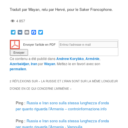
Traduit par Wayan, relu par Hervé, pour le Saker Francophone.
4 857
Telegram
VK
Email
Facebook
Twitter
Envoyer l'article en PDF
Ce contenu a été publié dans
Andrew Korybko
,
Arménie
,
Azerbaidjan
,
Iran
par
Wayan
. Mettez-le en favori avec son
permalien
.
2 RÉFLEXIONS SUR «
LA RUSSIE ET L’IRAN SONT SUR LA MÊME LONGUEUR
D’ONDE EN CE QUI CONCERNE L’ARMÉNIE
»
Ping :
Russia e Iran sono sulla stessa lunghezza d’onda
per quanto riguarda l’Armenia – controinformazione.info
Ping :
Russia e Iran sono sulla stessa lunghezza d’onda
per quanto riguarda l’Armenia - Veronulla