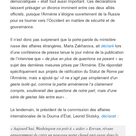
démocratiques
» était tout aussi important. Ces déclarations
laissent présager un divorce imminent entre ces deux alliés
officiels, puisque l’Arménie s’éloigne ouvertement de la Russie
pour se tourner vers l’Occident en matière de sécurité et de
gouvernance.
Il n’est donc pas surprenant que la porte-parole du ministère
russe des affaires étrangères, Maria Zakharova, ait
déclaré
lors
d’une conférence de presse tenue le jour même de la publication
de l’interview que «
de plus en plus de questions se posent
» au
sujet des dernières mesures prises par l’Arménie. Elle répondait
spécifiquement aux projets de ratification du Statut de Rome par
l’Arménie, mais a ajouté qu' »
il ne s’agit pas simplement d’un
geste isolé qui, comme la partie arménienne l’a clairement
compris, soulèverait des questions de notre part, mais d’une
série de gestes liés entre eux
« .
Le lendemain, le président de la commission des affaires
internationales de la Douma d’État, Leonid Slutsky,
déclarait
:
« Aujourd’hui, Washington est prêt à « aider » Erevan, rêvant
apparemment de créer un nouveau point chaud anti-russe dans le