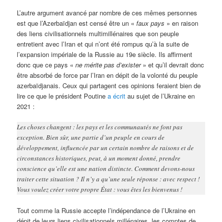
L’autre argument avancé par nombre de ces mêmes personnes
est que l’Azerbaïdjan est censé être un «
faux pays
» en raison
des liens civilisationnels multimillénaires que son peuple
entretient avec l’Iran et qui n’ont été rompus qu’à la suite de
l’expansion impériale de la Russie au 19e siècle. Ils affirment
donc que ce pays «
ne mérite pas d’exister
» et qu’il devrait donc
être absorbé de force par l’Iran en dépit de la volonté du peuple
azerbaïdjanais. Ceux qui partagent ces opinions feraient bien de
lire ce que le président Poutine
a écrit
au sujet de l’Ukraine en
2021 :
Les choses changent : les pays et les communautés ne font pas
exception. Bien sûr, une partie d’un peuple en cours de
développement, influencée par un certain nombre de raisons et de
circonstances historiques, peut, à un moment donné, prendre
conscience qu’elle est une nation distincte. Comment devons-nous
traiter cette situation ? Il n’y a qu’une seule réponse : avec respect !
Vous voulez créer votre propre État : vous êtes les bienvenus !
Tout comme la Russie accepte l’indépendance de l’Ukraine en
dépit de leurs liens civilisationnels millénaires, les comptes de