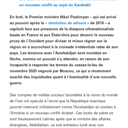
un nouveau conflit au sujet du Karabakh
En bref, le Premier ministre Nikol Pashinyan – qui est arrivé
au pouvoir après la «
révolution de velours
» de 2018 – a
capitulé face aux pressions de la diaspora ultranationaliste
basée en France et aux États-Unis pour devenir le nouveau
proxy de l’Occident pour diviser et mieux régner sur la
région en s’accrochant à la croisade irrédentiste ratée de son
pays. Les tensions avec l’Azerbaïdjan sont montées en
flèche, comme on pouvait s’y attendre, en raison de son
incapacité à respecter les termes du cessez-le-feu de
novembre 2020 négocié par Moscou, ce qui a récemment
suscité des inquiétudes quant à l’éventualité d’une nouvelle
guerre.
Des comptes de médias sociaux favorables à la vision du monde
de l’Iran ont spéculé à l’envie que la République islamique
pourrait intervenir militairement contre l’Azerbaïdjan en soutien à
l’Arménie si un nouveau conflit éclatait. Ces bruits de sabre se
sont heureusement calmés après que le ministre des affaires
étrangères, Abdollahian, se soit entretenu lundi avec son