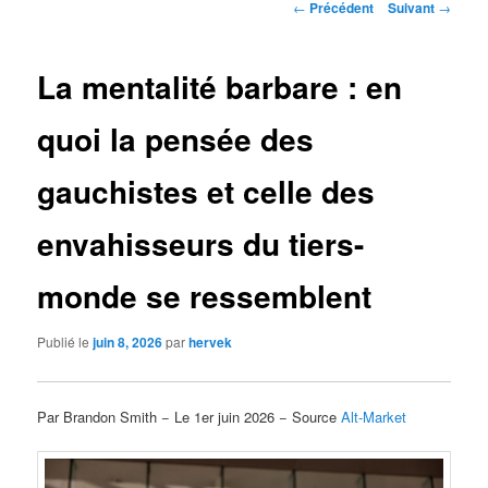
Navigation
←
Précédent
Suivant
→
des
articles
La mentalité barbare : en
quoi la pensée des
gauchistes et celle des
envahisseurs du tiers-
monde se ressemblent
Publié le
juin 8, 2026
par
hervek
Par Brandon Smith − Le 1er juin 2026 − Source
Alt-Market