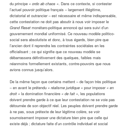
du principe
« ordo ab chaos »
. Dans ce contexte, si contester
l’actuel pouvoir politique français – largement illégitime,
dictatorial et outrancier – est nécessaire et même indispensable,
cette contestation ne doit pas aboutir à nous voir imposer le
Grand Reset
monétaro-politique annoncé qui sera suivi d’un
gouvernement mondial uniformisé. Ce nouveau modèle politico-
social sera absolutiste et donc, à tous égards, bien pire que
l’ancien dont il reprendra les contraintes sociétales en les
officialisant ; ce qui signifie que ce nouveau modèle se
débarrassera définitivement des quelques, faibles mais
néanmoins formellement existants, contre-pouvoirs que nous
avions connus jusqu’alors.
De la même façon que certains mettent – de façon très politique
– en avant le prétendu
« réalisme juridique »
pour imposer
« en
droit »
la domination financière
« de fait »
, les populations
doivent prendre garde à ce que leur contestation ne se voie pas
détournée de son objectif réel. Les peuples doivent prendre garde
à ne pas, sous prétexte de leur légitime colère, se voir
sournoisement imposer une dictature bien pire que celle qui
existe déjà ; dictature faite d’un contrôle individuel et social