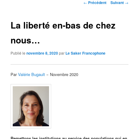
Navigation
←
Précédent
Suivant
→
des
articles
La liberté en-bas de chez
nous…
Publié le
novembre 8, 2020
par
Le Saker Francophone
Par
Valérie Bugault
− Novembre 2020
Remettons les institutions au service des populations qui en