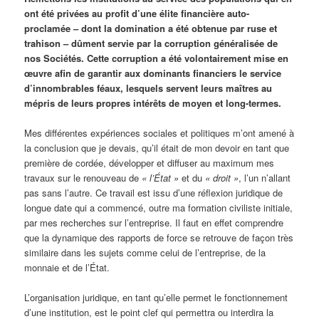
ont été privées au profit d’une élite financière auto-
proclamée – dont la domination a été obtenue par ruse et
trahison – dûment servie par la corruption généralisée de
nos Sociétés. Cette corruption a été volontairement mise en
œuvre afin de garantir aux dominants financiers le service
d’innombrables féaux, lesquels servent leurs maîtres au
mépris de leurs propres intérêts de moyen et long-termes.
Mes différentes expériences sociales et politiques m’ont amené à
la conclusion que je devais, qu’il était de mon devoir en tant que
première de cordée, développer et diffuser au maximum mes
travaux sur le renouveau de
« l’État »
et du
« droit »
, l’un n’allant
pas sans l’autre. Ce travail est issu d’une réflexion juridique de
longue date qui a commencé, outre ma formation civiliste initiale,
par mes recherches sur l’entreprise. Il faut en effet comprendre
que la dynamique des rapports de force se retrouve de façon très
similaire dans les sujets comme celui de l’entreprise, de la
monnaie et de l’État.
L’organisation juridique, en tant qu’elle permet le fonctionnement
d’une institution, est le point clef qui permettra ou interdira la