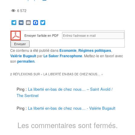
6 572
Telegram
VK
Email
Facebook
Twitter
Envoyer l'article en PDF
Ce contenu a été publié dans
Economie
,
Régimes politiques
,
Valérie Bugault
par
Le Saker Francophone
. Mettez-le en favori avec
son
permalien
.
2 RÉFLEXIONS SUR «
LA LIBERTÉ EN-BAS DE CHEZ NOUS…
»
Ping :
La liberté en-bas de chez nous… – Saint Avold /
The Sentinel
Ping :
La liberté en-bas de chez nous… - Valérie Bugault
Les commentaires sont fermés.