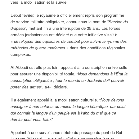
vers la mobilisation et la survie.
Début février, le royaume a officiellement repris son programme
de service militaire obligatoire, connu sous le nom de ”
Service du
drapeau
”, mettant fin à une interruption de 35 ans. Les forces
armées jordaniennes ont déclaré que cette initiative visait à
«
développer des capacités de combat pour suivre le rythme des
méthodes de guerre modernes
» dans des conditions régionales
complexes.
Al-Abbadi est allé plus loin, appelant à la conscription universelle
pour assurer une disponibilité totale. “
Nous demandons à l’État la
conscription obligatoire ; tout le monde en Jordanie doit pouvoir
porter des armes
”, a-t-il déclaré.
Il a également appelé à la mobilisation culturelle. “
Nous devons
enseigner à nos enfants au moins la langue hébraïque, car celui
qui connaît la langue d’un peuple est à l’abri du mal que ce
dernier peut vous faire
.”
Appelant à une surveillance stricte du passage du pont du Roi
Hussein (Allenby), il a ajouté : “
S’il y a un transfert lent et