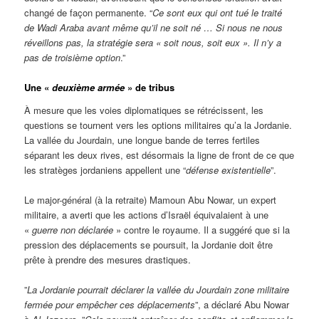
changé de façon permanente. “
Ce sont eux qui ont tué le traité
de Wadi Araba avant même qu’il ne soit né … Si nous ne nous
réveillons pas, la stratégie sera « soit nous, soit eux ». Il n’y a
pas de troisième option
.”
Une «
deuxième armée
» de tribus
À mesure que les voies diplomatiques se rétrécissent, les
questions se tournent vers les options militaires qu’a la Jordanie.
La vallée du Jourdain, une longue bande de terres fertiles
séparant les deux rives, est désormais la ligne de front de ce que
les stratèges jordaniens appellent une “
défense existentielle
”.
Le major-général (à la retraite) Mamoun Abu Nowar, un expert
militaire, a averti que les actions d’Israël équivalaient à une
«
guerre non déclarée
» contre le royaume. Il a suggéré que si la
pression des déplacements se poursuit, la Jordanie doit être
prête à prendre des mesures drastiques.
”
La Jordanie pourrait déclarer la vallée du Jourdain zone militaire
fermée pour empêcher ces déplacements
”, a déclaré Abu Nowar