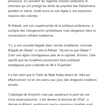
processus. En annulant les registres fonciers jordaniens et
ottomans qui ont protégé les droits de propriété des Palestiniens
pendant un siècle, Israël ouvre la voie légale à une expansion
massive des colonies.
Al-Abbadi, une voix expérimentée de la politique jordanienne, a
souligné des changements symboliques mais dangereux dans la
nomenclature militaire israélienne.
“
Il y a une nouvelle brigade dans l’armée israélienne, nommée
Brigade de Gilead
”, a noté al-Abbadi. ”
Qu’est-ce que Gilead ?
C’est une région montagneuse près de la capitale, Amman. Cela
signifie que les Israéliens poursuivent leurs pratiques
stratégiques pour s’
étendre du Nil à l’Euphrate
.”
Il a fait valoir que le Traité de Wadi Araba datant de 1994 est
effectivement nul et non avenu aux yeux des dirigeants israéliens
actuels.
“
L’idéologie de Smotrich n’est pas seulement le point de vue
d’une seule personne ; c’est devenu la doctrine de l’État
”, a
déclaré al-Abbadi, avertissant que le consensus israélien avait