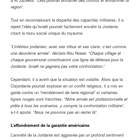
à
Al Jazeera
. ”
Cela pourrait entraîner des conflits et enflammer la
région
”.
Tout en reconnaissant la disparité des capacités militaires, il a
rejeté l’idée qu’Israël pourrait facilement envahir la Jordanie,
citant le tissu social unique du royaume.
”
L’intérieur jordanien, avec ses tribus et ses clans, c’est comme
une deuxième armée
”, déclare Abu Nowar. “
Chaque village et
chaque gouvernorat constitueront une ligne de défense pour la
Jordanie. Israël ne gagnera pas cette confrontation
.”
Cependant, il a averti que la situation est volatile. Alors que la
Cisjordanie pourrait exploser en un conflit religieux, il a mis en
garde contre un “
tremblement de terre régional
” si certaines
lignes rouges sont franchies. ”
Notre armée est professionnelle et
prête à tous les scénarios, y compris la confrontation militaire
”,
a-t-il ajouté. ”
Nous ne pouvons pas en rester là
”.
L’effondrement de la garantie américaine
L’anxiété de la Jordanie est aggravée par un profond sentiment