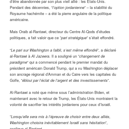
d’être abandonnée par son plus vieil allié : les États-Unis.
Pendant des décennies, “
l’option jordanienne
” – la stabilité du
Royaume hachémite – a été la pierre angulaire de la politique
américaine.
Mais Oraib al-Rantawi, directeur du Centre Al-Qods d’études
politiques, a fait valoir que ce ”
pari stratégique
” s’était effondré.
“
Le pari sur Washington a faibli, s’est m
ême effondré
”, a déclaré
al-Rantawi à
Al Jazeera
. Il a souligné un ”
changement de
paradigme
“ qui a commencé pendant le premier mandat du
président américain Donald Trump, qui a vu Washington déplacer
son ancrage régional d’Amman et du Caire vers les capitales du
Golfe, ”
ébloui par l’éclat de l’argent et des investissements
”.
Al-Rantawi a noté que même sous l’administration Biden, et
maintenant avec le retour de Trump, les États-Unis montraient la
volonté de sacrifier les intérêts jordaniens pour ceux d’Israël.
”
Lorsqu’elle sera mis à l’épreuve de choisir entre deux alliés,
Washington choisira inévitablement Israël sans hésitation
”,
explique al-Rantawi.