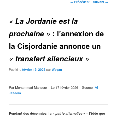
Navigation
←
Précédent
Suivant
→
des
articles
« La Jordanie est la
: l’annexion de
prochaine »
la Cisjordanie annonce un
« transfert silencieux »
Publié le
février 19, 2026
par
Wayan
Par Mohammad Mansour – Le 17 février 2026 – Source
Al
Jazeera
Pendant des décennies, la «
patrie alternative
» – l’idée que