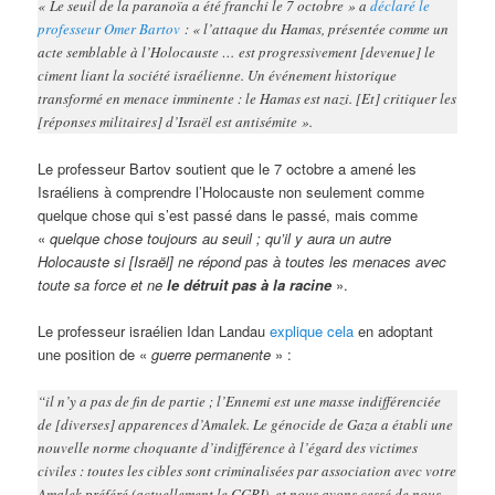
« Le seuil de la paranoïa a été franchi le 7 octobre » a
déclaré le
professeur Omer Bartov
: « l’attaque du Hamas, présentée comme un
acte semblable à l’Holocauste … est progressivement [devenue] le
ciment liant la société israélienne. Un événement historique
transformé en menace imminente : le Hamas est nazi. [Et] critiquer les
[réponses militaires] d’Israël est antisémite ».
Le professeur Bartov soutient que le 7 octobre a amené les
Israéliens à comprendre l’Holocauste non seulement comme
quelque chose qui s’est passé dans le passé, mais comme
«
quelque chose toujours au seuil ; qu’il y aura un autre
Holocauste si [Israël] ne répond pas à toutes les menaces avec
toute sa force et ne
le détruit pas à la racine
».
Le professeur israélien Idan Landau
explique cela
en adoptant
une position de «
guerre permanente
» :
“il n’y a pas de fin de partie ; l’Ennemi est une masse indifférenciée
de [diverses] apparences d’Amalek. Le génocide de Gaza a établi une
nouvelle norme choquante d’indifférence à l’égard des victimes
civiles : toutes les cibles sont criminalisées par association avec votre
Amalek préféré (actuellement le CGRI), et nous avons cessé de nous