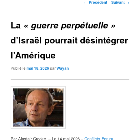
Navigation
←
Précédent
Suivant
→
des
articles
La
« guerre perpétuelle »
d’Israël pourrait désintégrer
l’Amérique
Publié le
mai 18, 2026
par
Wayan
Par Alastair Crooke, – Le 14 mai 2026 –
Conflicts Forum