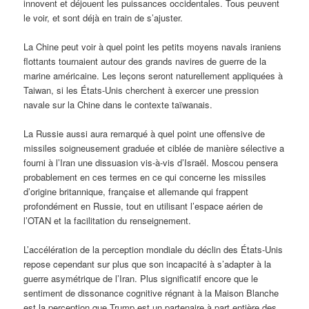
innovent et déjouent les puissances occidentales. Tous peuvent
le voir, et sont déjà en train de s’ajuster.
La Chine peut voir à quel point les petits moyens navals iraniens
flottants tournaient autour des grands navires de guerre de la
marine américaine. Les leçons seront naturellement appliquées à
Taiwan, si les États-Unis cherchent à exercer une pression
navale sur la Chine dans le contexte taïwanais.
La Russie aussi aura remarqué à quel point une offensive de
missiles soigneusement graduée et ciblée de manière sélective a
fourni à l’Iran une dissuasion vis-à-vis d’Israël. Moscou pensera
probablement en ces termes en ce qui concerne les missiles
d’origine britannique, française et allemande qui frappent
profondément en Russie, tout en utilisant l’espace aérien de
l’OTAN et la facilitation du renseignement.
L’accélération de la perception mondiale du déclin des États-Unis
repose cependant sur plus que son incapacité à s’adapter à la
guerre asymétrique de l’Iran. Plus significatif encore que le
sentiment de dissonance cognitive régnant à la Maison Blanche
est la perception que Trump est un partenaire à part entière des