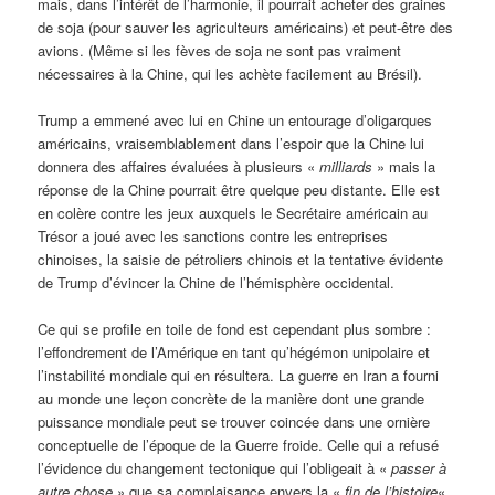
mais, dans l’intérêt de l’harmonie, il pourrait acheter des graines
de soja (pour sauver les agriculteurs américains) et peut-être des
avions. (Même si les fèves de soja ne sont pas vraiment
nécessaires à la Chine, qui les achète facilement au Brésil).
Trump a emmené avec lui en Chine un entourage d’oligarques
américains, vraisemblablement dans l’espoir que la Chine lui
donnera des affaires évaluées à plusieurs «
milliards
» mais la
réponse de la Chine pourrait être quelque peu distante. Elle est
en colère contre les jeux auxquels le Secrétaire américain au
Trésor a joué avec les sanctions contre les entreprises
chinoises, la saisie de pétroliers chinois et la tentative évidente
de Trump d’évincer la Chine de l’hémisphère occidental.
Ce qui se profile en toile de fond est cependant plus sombre :
l’effondrement de l’Amérique en tant qu’hégémon unipolaire et
l’instabilité mondiale qui en résultera. La guerre en Iran a fourni
au monde une leçon concrète de la manière dont une grande
puissance mondiale peut se trouver coincée dans une ornière
conceptuelle de l’époque de la Guerre froide. Celle qui a refusé
l’évidence du changement tectonique qui l’obligeait à «
passer à
autre chose
» que sa complaisance envers la «
fin de l’histoire
« ,