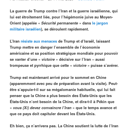
La guerre de Trump contre l’Iran et la guerre israélienne, qui
lui est étroitement liée, pour l’hégémonie juive au Moyen-
Orient (appelée «
Sécurité permanente
» dans
le jargon
militaire israélien
), se déroulent rapidement.
L’Iran
résiste aux menaces
de Trump et d’Israël, laissant
Trump mettre en danger l’ensemble de l’économie
américaine et sa position stratégique mondiale pour pouvoir
se vanter d’une «
victoire
» décisive sur l’Iran – aussi
trompeuse et pyrrhique que cette «
victoire
» puisse s’avérer.
Trump est maintenant arrivé pour le sommet en Chine
(apparemment avec peu de préparation avant la visite). Peut-
être s’appuie-t-il sur sa mégalomanie habituelle, qui lui fait
penser que la Chine a plus besoin des États-Unis que les
États-Unis n’ont besoin de la Chine, et dira-t-il à Pékin que
«
vous (Xi) devez convaincre l’Iran
» que le temps avance et
que ce pays doit capituler devant les États-Unis.
Eh bien, ça n’arrivera pas. La Chine soutient la lutte de l’Iran