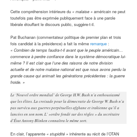
Cette compréhension intérieure du
« malaise »
américain ne peut
toutefois pas être exprimée publiquement face à une parole
libérale étouffant le discours public, suggère-t-il.
Pat Buchanan (commentateur politique de premier plan et trois
fois candidat à la présidence) a fait la même
remarque
:
« Combien de temps faudra-t-il avant que le peuple américain…
commence à perdre confiance dans le système démocratique lui-
même ? Il est clair que l’une des raisons de notre division
actuelle et de notre malaise national est que nous avons perdu la
grande cause qui animait les générations précédentes : la guerre
froide. »
Le ‘Nouvel ordre mondial’ de George H.W. Bush n’a enthousiasmé
que les élites. La croisade pour la démocratie de George W. Bush n’a
pas survécu aux guerres perpétuelles afghane et irakienne qu’il a
lancées en son nom. L' »ordre fondé sur des règles » du secrétaire
d’État Antony Blinken connaîtra le même sort.
En clair, l’apparente
« stupidité »
inhérente au récit de l’OTAN