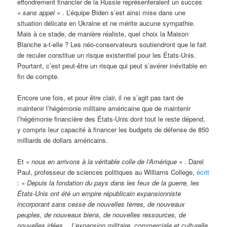
effondrement financier de la Russie représenteraient un succès
« sans appel »
. L’équipe Biden s’est ainsi mise dans une
situation délicate en Ukraine et ne mérite aucune sympathie.
Mais à ce stade, de manière réaliste, quel choix la Maison
Blanche a-t-elle ? Les néo-conservateurs soutiendront que le fait
de reculer constitue un risque existentiel pour les États-Unis.
Pourtant, c’est peut-être un risque qui peut s’avérer inévitable en
fin de compte.
Encore une fois, et pour être clair, il ne s’agit pas tant de
maintenir l’hégémonie militaire américaine que de maintenir
l’hégémonie financière des États-Unis dont tout le reste dépend,
y compris leur capacité à financer les budgets de défense de 850
milliards de dollars américains.
Et
« nous en arrivons à la véritable colle de l’Amérique »
. Darel
Paul, professeur de sciences politiques au Williams College,
écrit
:
« Depuis la fondation du pays dans les feux de la guerre, les
États-Unis ont été un empire républicain expansionniste
incorporant sans cesse de nouvelles terres, de nouveaux
peuples, de nouveaux biens, de nouvelles ressources, de
nouvelles idées… L’expansion militaire, commerciale et culturelle