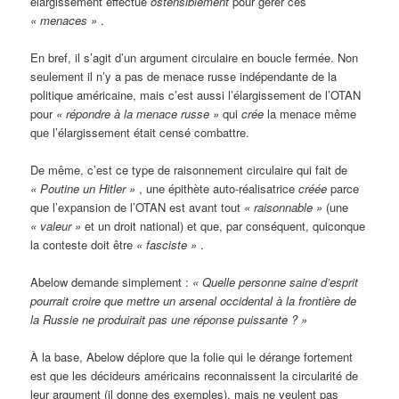
élargissement effectué
ostensiblement
pour gérer ces
« menaces »
.
En bref, il s’agit d’un argument circulaire en boucle fermée. Non
seulement il n’y a pas de menace russe indépendante de la
politique américaine, mais c’est aussi l’élargissement de l’OTAN
pour
« répondre à la menace russe »
qui
crée
la menace même
que l’élargissement était censé combattre.
De même, c’est ce type de raisonnement circulaire qui fait de
« Poutine un Hitler »
, une épithète auto-réalisatrice
créée
parce
que l’expansion de l’OTAN est avant tout
« raisonnable »
(une
« valeur »
et un droit national) et que, par conséquent, quiconque
la conteste doit être
« fasciste »
.
Abelow demande simplement :
« Quelle personne saine d’esprit
pourrait croire que mettre un arsenal occidental à la frontière de
la Russie ne produirait pas une réponse puissante ? »
À la base, Abelow déplore que la folie qui le dérange fortement
est que les décideurs américains reconnaissent la circularité de
leur argument (il donne des exemples), mais ne veulent pas