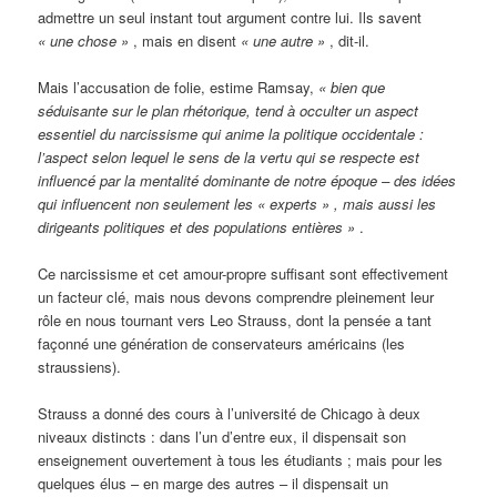
admettre un seul instant tout argument contre lui. Ils savent
« une chose »
, mais en disent
« une autre »
, dit-il.
Mais l’accusation de folie, estime Ramsay,
« bien que
séduisante sur le plan rhétorique, tend à occulter un aspect
essentiel du narcissisme qui anime la politique occidentale :
l’aspect selon lequel le sens de la vertu qui se respecte est
influencé par la mentalité dominante de notre époque – des idées
qui influencent non seulement les « experts » , mais aussi les
dirigeants politiques et des populations entières »
.
Ce narcissisme et cet amour-propre suffisant sont effectivement
un facteur clé, mais nous devons comprendre pleinement leur
rôle en nous tournant vers Leo Strauss, dont la pensée a tant
façonné une génération de conservateurs américains (les
straussiens).
Strauss a donné des cours à l’université de Chicago à deux
niveaux distincts : dans l’un d’entre eux, il dispensait son
enseignement ouvertement à tous les étudiants ; mais pour les
quelques élus – en marge des autres – il dispensait un