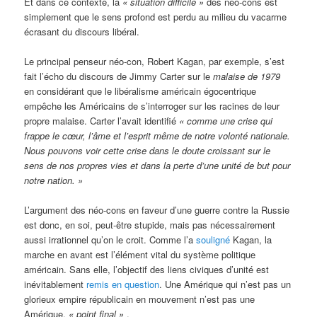
Et dans ce contexte, la
« situation difficile »
des néo-cons est
simplement que le sens profond est perdu au milieu du vacarme
écrasant du discours libéral.
Le principal penseur néo-con, Robert Kagan, par exemple, s’est
fait l’écho du discours de Jimmy Carter sur le
malaise de 1979
en considérant que le libéralisme américain égocentrique
empêche les Américains de s’interroger sur les racines de leur
propre malaise. Carter l’avait identifié
« comme une crise qui
frappe le cœur, l’âme et l’esprit même de notre volonté nationale.
Nous pouvons voir cette crise dans le doute croissant sur le
sens de nos propres vies et dans la perte d’une unité de but pour
notre nation. »
L’argument des néo-cons en faveur d’une guerre contre la Russie
est donc, en soi, peut-être stupide, mais pas nécessairement
aussi irrationnel qu’on le croit. Comme l’a
souligné
Kagan, la
marche en avant est l’élément vital du système politique
américain. Sans elle, l’objectif des liens civiques d’unité est
inévitablement
remis en question
. Une Amérique qui n’est pas un
glorieux empire républicain en mouvement n’est pas une
Amérique,
« point final »
.