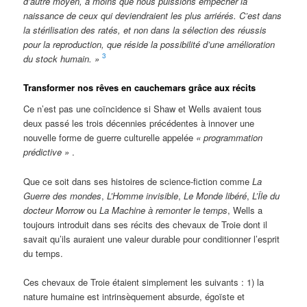
d’autre moyen, à moins que nous puissions empêcher la
naissance de ceux qui deviendraient les plus arriérés. C’est dans
la stérilisation des ratés, et non dans la sélection des réussis
pour la reproduction, que réside la possibilité d’une amélioration
3
du stock humain. »
Transformer nos rêves en cauchemars grâce aux récits
Ce n’est pas une coïncidence si Shaw et Wells avaient tous
deux passé les trois décennies précédentes à innover une
nouvelle forme de guerre culturelle appelée
« programmation
prédictive »
.
Que ce soit dans ses histoires de science-fiction comme
La
Guerre des mondes
,
L’Homme invisible
,
Le Monde libéré
,
L’Île du
docteur Morrow
ou
La Machine à remonter le temps
, Wells a
toujours introduit dans ses récits des chevaux de Troie dont il
savait qu’ils auraient une valeur durable pour conditionner l’esprit
du temps.
Ces chevaux de Troie étaient simplement les suivants : 1) la
nature humaine est intrinsèquement absurde, égoïste et