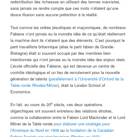
redistribution des richesses en utilisant des termes marxistes,
sans jamais se rendre compte que ces mots n’étaient qu’une
douce illusion sans aucune prétention à la réalité.
Tout comme les ordres jésuitiques et maçonniques, de nombreux
Fabiens n’ont jamais eu la moindre idée de ce qu’était réellement
la machine dont ils n’étaient que des éléments. C’est pourquoi le
parti travailliste britannique (alias le parti fabien de Grande-
Bretagne) était si souvent occupé par des membres bien
intentionnés qui n’ont jamais eu la moindre idée des enjeux réels.
L’école officielle des Fabiens, qui est devenue un centre de
contrôle idéologique et un lieu de recrutement pour la nouvelle
génération de talents (
parallèlement à l’Université d’Oxford de la
Table ronde Rhodes/Milner
), était la London School of
Economics.
e
En fait, au cours du 20
siècle, ces deux opérations
oligarchiques ont souvent entretenu des relations étroites,
comme la collaboration entre le Fabien Lord Mackinder et le Lord
Milner de la Table ronde
pour élaborer une stratégie pour
l’Amérique du Nord en 1908
ou
la fondation de la Canadian
Fabian Society par cinq boursiers Rhodes en 1932
.