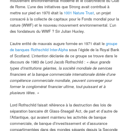
mouvement environnemental moderne et le coarchitecte du Club
de Rome. L’une des initiatives que Strong avait contribué à
mettre sur pied en 1970 était la
1001 Nature Trust
, un projet
consacré à la collecte de capitaux pour le Fonds mondial pour la
nature (WWF) et le nouveau mouvement environnemental. L’un
des fondateurs du WWF ? Sir Julian Huxley.
L’autre entité de mauvais augure formée en 1971 était le
groupe
de banques Rothschild Inter-Alpha
sous l’égide de la Royal Bank
of Scotland. L’intention déclarée de ce groupe se trouve dans le
discours de 1983 de Lord Jacob Rothschild :
« deux grands
types d’institutions géantes, la société mondiale de services
financiers et la banque commerciale internationale dotée d’une
compétence commerciale mondiale, peuvent converger pour
former le conglomérat financier ultime, tout-puissant et à
plusieurs têtes. »
Lord Rothschild faisait référence à la destruction des lois de
séparation bancaire dit Glass-Steagall Act, de part et d’autre de
l’Atlantique, qui avaient maintenu les activités de banque
commerciale, de banque d’investissement et d’assurance
compartimentées dans des mondes séparés depuis la Seconde