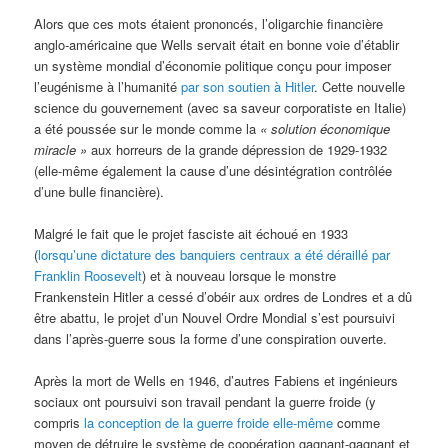
Alors que ces mots étaient prononcés, l’oligarchie financière
anglo-américaine que Wells servait était en bonne voie d’établir
un système mondial d’économie politique conçu pour imposer
l’eugénisme à l’humanité
par son soutien à Hitler
. Cette nouvelle
science du gouvernement (avec sa saveur corporatiste en Italie)
a été poussée sur le monde comme la
« solution économique
miracle »
aux horreurs de la grande dépression de 1929-1932
(elle-même également la cause d’une désintégration contrôlée
d’une bulle financière).
Malgré le fait que le projet fasciste ait échoué en 1933
(
lorsqu’une dictature des banquiers centraux a été déraillé par
Franklin Roosevelt
) et à nouveau lorsque le monstre
Frankenstein Hitler a cessé d’obéir aux ordres de Londres et a dû
être abattu, le projet d’un Nouvel Ordre Mondial s’est poursuivi
dans l’après-guerre sous la forme d’une conspiration ouverte.
Après la mort de Wells en 1946, d’autres Fabiens et ingénieurs
sociaux ont poursuivi son travail pendant la guerre froide (y
compris
la conception de la guerre froide elle-même
comme
moyen de détruire le système de coopération gagnant-gagnant et