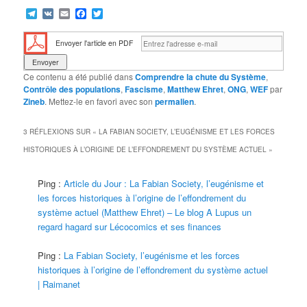
Telegram
VK
Email
Facebook
Twitter
Envoyer l'article en PDF
Ce contenu a été publié dans
Comprendre la chute du Système
,
Contrôle des populations
,
Fascisme
,
Matthew Ehret
,
ONG
,
WEF
par
Zineb
. Mettez-le en favori avec son
permalien
.
3 RÉFLEXIONS SUR «
LA FABIAN SOCIETY, L’EUGÉNISME ET LES FORCES
HISTORIQUES À L’ORIGINE DE L’EFFONDREMENT DU SYSTÈME ACTUEL
»
Ping :
Article du Jour : La Fabian Society, l’eugénisme et
les forces historiques à l’origine de l’effondrement du
système actuel (Matthew Ehret) – Le blog A Lupus un
regard hagard sur Lécocomics et ses finances
Ping :
La Fabian Society, l’eugénisme et les forces
historiques à l’origine de l’effondrement du système actuel
| Raimanet