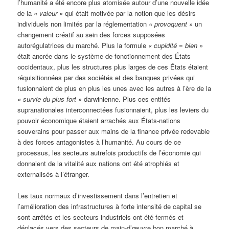
l’humanité a été encore plus atomisée autour d’une nouvelle idée
de la
« valeur »
qui était motivée par la notion que les désirs
individuels non limités par la réglementation
« provoquent »
un
changement créatif au sein des forces supposées
autorégulatrices du marché. Plus la formule
« cupidité = bien »
était ancrée dans le système de fonctionnement des États
occidentaux, plus les structures plus larges de ces États étaient
réquisitionnées par des sociétés et des banques privées qui
fusionnaient de plus en plus les unes avec les autres à l’ère de la
« survie du plus fort »
darwinienne. Plus ces entités
supranationales interconnectées fusionnaient, plus les leviers du
pouvoir économique étaient arrachés aux États-nations
souverains pour passer aux mains de la finance privée redevable
à des forces antagonistes à l’humanité. Au cours de ce
processus, les secteurs autrefois productifs de l’économie qui
donnaient de la vitalité aux nations ont été atrophiés et
externalisés à l’étranger.
Les taux normaux d’investissement dans l’entretien et
l’amélioration des infrastructures à forte intensité de capital se
sont arrêtés et les secteurs industriels ont été fermés et
déplacés vers des secteurs de main-d’œuvre bon marché à