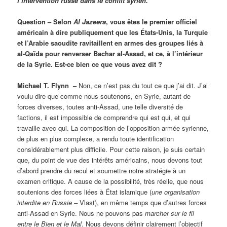
l’intervention russe dans le conflit syrien.
Question – Selon
Al Jazeera
, vous êtes le premier officiel
américain à dire publiquement que les États-Unis, la Turquie
et l’Arabie saoudite ravitaillent en armes des groupes liés à
al-Qaïda pour renverser Bachar al-Assad, et ce, à l’intérieur
de la Syrie. Est-ce bien ce que vous avez dit ?
Michael T. Flynn –
Non, ce n’est pas du tout ce que j’ai dit. J’ai
voulu dire que comme nous soutenons, en Syrie, autant de
forces diverses, toutes anti-Assad, une telle diversité de
factions, il est impossible de comprendre qui est qui, et qui
travaille avec qui. La composition de l’opposition armée syrienne,
de plus en plus complexe, a rendu toute identification
considérablement plus difficile. Pour cette raison, je suis certain
que, du point de vue des intérêts américains, nous devons tout
d’abord prendre du recul et soumettre notre stratégie à un
examen critique. A cause de la possibilité, très réelle, que nous
soutenions des forces liées à État islamique (
une organisation
interdite en Russie –
Vlast), en même temps que d’autres forces
anti-Assad en Syrie. Nous ne pouvons pas
marcher sur le fil
entre le Bien et le Mal
. Nous devons définir clairement l’objectif