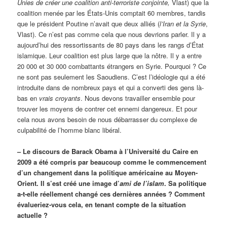
Unies de créer une coalition anti-terroriste conjointe,
Vlast) que la
coalition menée par les États-Unis comptait 60 membres, tandis
que le président Poutine n’avait que deux alliés (
l’Iran et la Syrie
,
Vlast). Ce n’est pas comme cela que nous devrions parler. Il y a
aujourd’hui des ressortissants de 80 pays dans les rangs d’État
islamique. Leur coalition est plus large que la nôtre. Il y a entre
20 000 et 30 000 combattants étrangers en Syrie. Pourquoi ? Ce
ne sont pas seulement les Saoudiens. C’est l’idéologie qui a été
introduite dans de nombreux pays et qui a converti des gens là-
bas en
vrais croyants
. Nous devons travailler ensemble pour
trouver les moyens de contrer cet ennemi dangereux. Et pour
cela nous avons besoin de nous débarrasser du complexe de
culpabilité de l’homme blanc libéral.
– Le discours de Barack Obama à l’Université du Caire en
2009 a été compris par beaucoup comme le commencement
d’un changement dans la politique américaine au Moyen-
Orient. Il s’est créé une image d’
ami de l’islam
. Sa politique
a-t-elle réellement changé ces dernières années ? Comment
évalueriez-vous cela, en tenant compte de la situation
actuelle ?