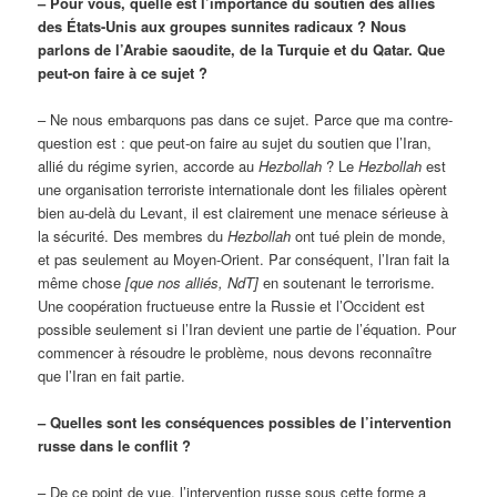
– Pour vous, quelle est l’importance du soutien des alliés
des États-Unis aux groupes sunnites radicaux ? Nous
parlons de l’Arabie saoudite, de la Turquie et du Qatar. Que
peut-on faire à ce sujet ?
– Ne nous embarquons pas dans ce sujet. Parce que ma contre-
question est : que peut-on faire au sujet du soutien que l’Iran,
allié du régime syrien, accorde au
Hezbollah
? Le
Hezbollah
est
une organisation terroriste internationale dont les filiales opèrent
bien au-delà du Levant, il est clairement une menace sérieuse à
la sécurité. Des membres du
Hezbollah
ont tué plein de monde,
et pas seulement au Moyen-Orient. Par conséquent, l’Iran fait la
même chose
[que nos alliés, NdT]
en soutenant le terrorisme.
Une coopération fructueuse entre la Russie et l’Occident est
possible seulement si l’Iran devient une partie de l’équation. Pour
commencer à résoudre le problème, nous devons reconnaître
que l’Iran en fait partie.
– Quelles sont les conséquences possibles de l’intervention
russe dans le conflit ?
– De ce point de vue, l’intervention russe sous cette forme a