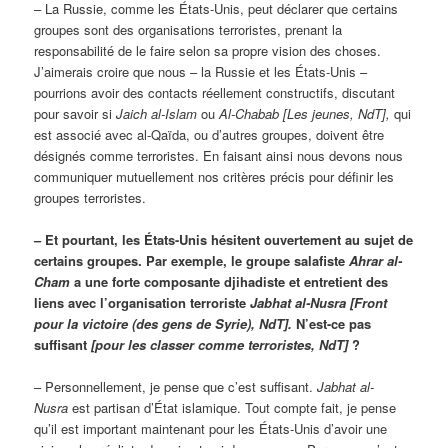
– La Russie, comme les États-Unis, peut déclarer que certains
groupes sont des organisations terroristes, prenant la
responsabilité de le faire selon sa propre vision des choses.
J’aimerais croire que nous – la Russie et les États-Unis –
pourrions avoir des contacts réellement constructifs, discutant
pour savoir si
Jaich al-Islam
ou
Al-Chabab
[Les jeunes, NdT],
qui
est associé avec al-Qaïda, ou d’autres groupes, doivent être
désignés comme terroristes. En faisant ainsi nous devons nous
communiquer mutuellement nos critères précis pour définir les
groupes terroristes.
– Et pourtant, les États-Unis hésitent ouvertement au sujet de
certains groupes. Par exemple, le groupe salafiste
Ahrar al-
Cham
a une forte composante djihadiste et entretient des
liens avec l’organisation terroriste
Jabhat al-Nusra [Front
pour la victoire (des gens de Syrie), NdT].
N’est-ce pas
suffisant
[pour les classer comme terroristes, NdT]
?
– Personnellement, je pense que c’est suffisant.
Jabhat al-
Nusra
est partisan d’État islamique. Tout compte fait, je pense
qu’il est important maintenant pour les États-Unis d’avoir une