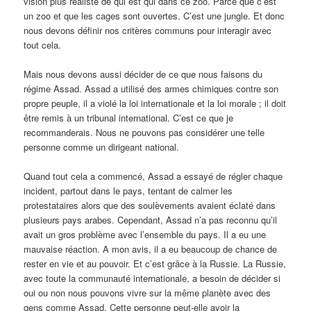
vision plus réaliste de qui est qui dans ce zoo. Parce que c’est
un zoo et que les cages sont ouvertes. C’est une jungle. Et donc
nous devons définir nos critères communs pour interagir avec
tout cela.
Mais nous devons aussi décider de ce que nous faisons du
régime Assad. Assad a utilisé des armes chimiques contre son
propre peuple, il a violé la loi internationale et la loi morale ; il doit
être remis à un tribunal international. C’est ce que je
recommanderais. Nous ne pouvons pas considérer une telle
personne comme un dirigeant national.
Quand tout cela a commencé, Assad a essayé de régler chaque
incident, partout dans le pays, tentant de calmer les
protestataires alors que des soulèvements avaient éclaté dans
plusieurs pays arabes. Cependant, Assad n’a pas reconnu qu’il
avait un gros problème avec l’ensemble du pays. Il a eu une
mauvaise réaction. A mon avis, il a eu beaucoup de chance de
rester en vie et au pouvoir. Et c’est grâce à la Russie. La Russie,
avec toute la communauté internationale, a besoin de décider si
oui ou non nous pouvons vivre sur la même planète avec des
gens comme Assad. Cette personne peut-elle avoir la