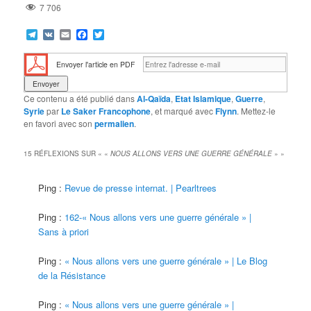
7 706
Telegram
VK
Email
Facebook
Twitter
Envoyer l'article en PDF
Ce contenu a été publié dans
Al-Qaïda
,
Etat Islamique
,
Guerre
,
Syrie
par
Le Saker Francophone
, et marqué avec
Flynn
. Mettez-le
en favori avec son
permalien
.
15 RÉFLEXIONS SUR «
«
NOUS ALLONS VERS UNE GUERRE GÉNÉRALE
»
»
Ping :
Revue de presse internat. | Pearltrees
Ping :
162-« Nous allons vers une guerre générale » |
Sans à priori
Ping :
« Nous allons vers une guerre générale » | Le Blog
de la Résistance
Ping :
« Nous allons vers une guerre générale » |