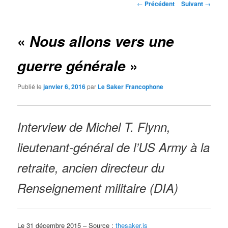
Navigation
←
Précédent
Suivant
→
des
articles
«
Nous allons vers une
»
guerre générale
Publié le
janvier 6, 2016
par
Le Saker Francophone
Interview de Michel T. Flynn,
lieutenant-général de l’US Army à la
retraite, ancien directeur du
Renseignement militaire (DIA)
Le 31 décembre 2015 – Source :
thesaker.is