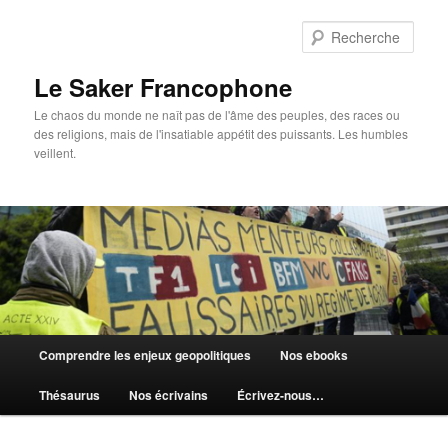
Aller
au
Rech
contenu
principal
Le Saker Francophone
Le chaos du monde ne naît pas de l'âme des peuples, des races ou
des religions, mais de l'insatiable appétit des puissants. Les humbles
veillent.
Menu
Comprendre les enjeux geopolitiques
Nos ebooks
principal
Thésaurus
Nos écrivains
Écrivez-nous…