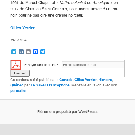
1961 de Marcel Chaput et
«
Naître colonisé en Amérique »
en
2017 de Christian Saint-Germain, nous avons traversé un trou
noir, pour ne pas dire une grande noirceur.
Gilles Verrier
3 924
Telegram
VK
Email
Facebook
Twitter
Envoyer l'article en PDF
Ce contenu a été publié dans
Canada
,
Gilles Verrier
,
Histoire
,
Québec
par
Le Saker Francophone
. Mettez-le en favori avec son
permalien
.
Fièrement propulsé par WordPress