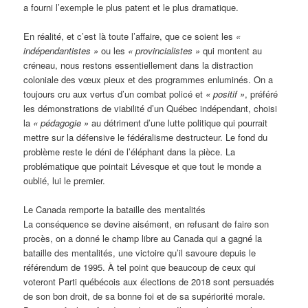
a fourni l’exemple le plus patent et le plus dramatique.
En réalité, et c’est là toute l’affaire, que ce soient les
«
indépendantistes »
ou les
« provincialistes »
qui montent au
créneau, nous restons essentiellement dans la distraction
coloniale des vœux pieux et des programmes enluminés. On a
toujours cru aux vertus d’un combat policé et
« positif »
, préféré
les démonstrations de viabilité d’un Québec indépendant, choisi
la
« pédagogie »
au détriment d’une lutte politique qui pourrait
mettre sur la défensive le fédéralisme destructeur. Le fond du
problème reste le déni de l’éléphant dans la pièce. La
problématique que pointait Lévesque et que tout le monde a
oublié, lui le premier.
Le Canada remporte la bataille des mentalités
La conséquence se devine aisément, en refusant de faire son
procès, on a donné le champ libre au Canada qui a gagné la
bataille des mentalités, une victoire qu’il savoure depuis le
référendum de 1995. À tel point que beaucoup de ceux qui
voteront Parti québécois aux élections de 2018 sont persuadés
de son bon droit, de sa bonne foi et de sa supériorité morale.