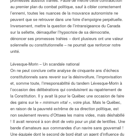
promesses aussitôt trahies. Faute de mettre cette contradiction
au premier plan du combat politique, sauf à cibler correctement
l’ennemi, toutes les nuances de la mouvance autonomiste ne
peuvent que se retrouver dans une foire d’empoigne perpétuelle.
Inversement, mettre la question de l’intransigeance du Canada
sur la sellette, démaquiller l’hypocrisie de sa démocratie,
dénoncer ses promesses trahies – dont plusieurs ont une valeur
solennelle ou constitutionnelle – ne pourrait que renforcer notre
unité.
Lévesque-Morin – Un scandale national
On ne peut conclure cette analyse de cinquante ans d’échecs
constitutionnels sans revenir sur la désinvolture, l’improvisation
et, somme toute, l’irresponsabilité du tandem Lévesque-Morin à
l’occasion des délibérations qui conduisirent au rapatriement de
la Constitution. Il y avait là pour le Québec une occasion de faire
des gains sur le
« minimum vital »
, voire plus. Mais le Québec,
en raison de la pauvreté extrême de sa direction politique, est
non seulement revenu d’Ottawa les mains vides, mais déshabillé
! Il avait renoncé à son droit de veto pour un plat de lentilles. Une
bande d’amateurs aux commandes d’un navire sans gouvernail !
Une équipée dont le second de bord était un agent d’influence du