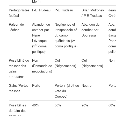
Morin
Protagonistes
P-E Trudeau
P-E Trudeau
Brian Mulroney
Jean
fédéral
/ P-E Trudeau
Chré
Raison de
Abandon du
Négligence et
Abandon du
Aban
l’échec
combat par
irresponsabilité
combat par
comb
René
du camp
Bourassa
Jacq
e
Lévesque
québécois (2
Pari
er
(1
coma
coma politique)
com
politique)
polit
Possibilité de
Non
Oui
Oui
Non
réaliser des
(Demande de
(Négociations)
(Négociations)
gains
négociations)
statutaires
Gains/Pertes
Perte
Perte + (droit de
Neutre
Pert
réalisés
veto du
Québec)
Possibilités
40%
60%
90%
60%
de faire des
gains en