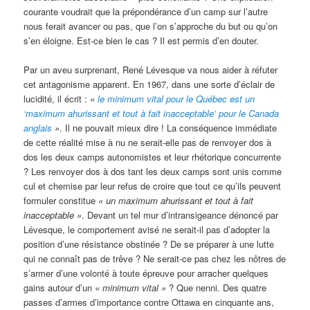
courante voudrait que la prépondérance d’un camp sur l’autre
nous ferait avancer ou pas, que l’on s’approche du but ou qu’on
s’en éloigne. Est-ce bien le cas ? Il est permis d’en douter.
Par un aveu surprenant, René Lévesque va nous aider à réfuter
cet antagonisme apparent. En 1967, dans une sorte d’éclair de
lucidité, il écrit :
«
le minimum vital pour le Québec est un
‘maximum ahurissant et tout à fait inacceptable’ pour le Canada
anglais
»
. Il ne pouvait mieux dire ! La conséquence immédiate
de cette réalité mise à nu ne serait-elle pas de renvoyer dos à
dos les deux camps autonomistes et leur rhétorique concurrente
? Les renvoyer dos à dos tant les deux camps sont unis comme
cul et chemise par leur refus de croire que tout ce qu’ils peuvent
formuler constitue
« un maximum ahurissant et tout à fait
inacceptable »
. Devant un tel mur d’intransigeance dénoncé par
Lévesque, le comportement avisé ne serait-il pas d’adopter la
position d’une résistance obstinée ? De se préparer à une lutte
qui ne connaît pas de trêve ? Ne serait-ce pas chez les nôtres de
s’armer d’une volonté à toute épreuve pour arracher quelques
gains autour d’un
« minimum vital »
? Que nenni. Des quatre
passes d’armes d’importance contre Ottawa en cinquante ans,