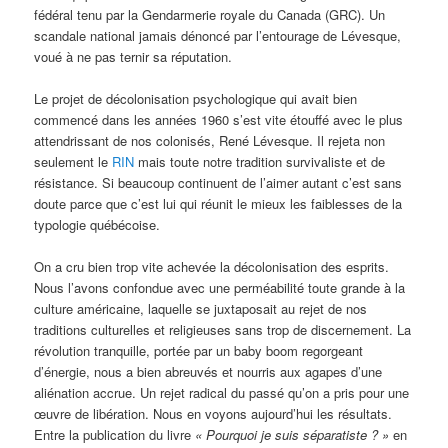
fédéral tenu par la Gendarmerie royale du Canada (GRC). Un
scandale national jamais dénoncé par l’entourage de Lévesque,
voué à ne pas ternir sa réputation.
Le projet de décolonisation psychologique qui avait bien
commencé dans les années 1960 s’est vite étouffé avec le plus
attendrissant de nos colonisés, René Lévesque. Il rejeta non
seulement le
RIN
mais toute notre tradition survivaliste et de
résistance. Si beaucoup continuent de l’aimer autant c’est sans
doute parce que c’est lui qui réunit le mieux les faiblesses de la
typologie québécoise.
On a cru bien trop vite achevée la décolonisation des esprits.
Nous l’avons confondue avec une perméabilité toute grande à la
culture américaine, laquelle se juxtaposait au rejet de nos
traditions culturelles et religieuses sans trop de discernement. La
révolution tranquille, portée par un baby boom regorgeant
d’énergie, nous a bien abreuvés et nourris aux agapes d’une
aliénation accrue. Un rejet radical du passé qu’on a pris pour une
œuvre de libération. Nous en voyons aujourd’hui les résultats.
Entre la publication du livre
«
Pourquoi je suis séparatiste ? »
en