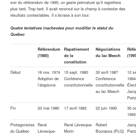
soir du référendum de 1995, un geste prématuré qu’il regrettera
plus tard. Trop tard. Il avait renoncé sur le champ à contester des
résultats contestables. Il s’écrase à son tour.
Quatre tentatives inachevées pour modifier le statut du
Québec
Référendum
Rapatriement
Négociations
Réf
(1980)
de la
du lac Meech
(199
constitution
Début
16 nov. 1974
15 sept. 1980
30 avril 1987
12 s
Adoption de
Conférence
Conférence
1994
l’étapisme
constitutionnelle
constitutionnelle
Élec
au lac Meech
Jacq
Pari
Fin
20 mai 1980
17 avril 1982
22 juin 1990
30 o
1995
Protagonistes
René
René Lévesque-
Robert
Jacq
du Québec
Lévesque-
Morin
Bourassa (PLQ)
Pari