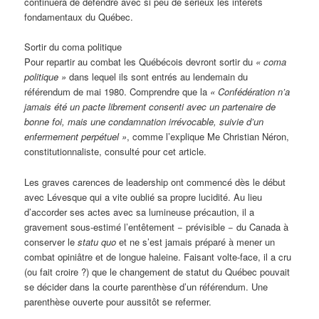
continuera de défendre avec si peu de sérieux les intérêts
fondamentaux du Québec.
Sortir du coma politique
Pour repartir au combat les Québécois devront sortir du
« coma
politique »
dans lequel ils sont entrés au lendemain du
référendum de mai 1980. Comprendre que la
« Confédération n’a
jamais été un pacte librement consenti avec un partenaire de
bonne foi, mais une condamnation irrévocable, suivie d’un
enfermement perpétuel »
, comme l’explique Me Christian Néron,
constitutionnaliste, consulté pour cet article.
Les graves carences de leadership ont commencé dès le début
avec Lévesque qui a vite oublié sa propre lucidité. Au lieu
d’accorder ses actes avec sa lumineuse précaution, il a
gravement sous-estimé l’entêtement − prévisible − du Canada à
conserver le
statu quo
et ne s’est jamais préparé à mener un
combat opiniâtre et de longue haleine. Faisant volte-face, il a cru
(ou fait croire ?) que le changement de statut du Québec pouvait
se décider dans la courte parenthèse d’un référendum. Une
parenthèse ouverte pour aussitôt se refermer.