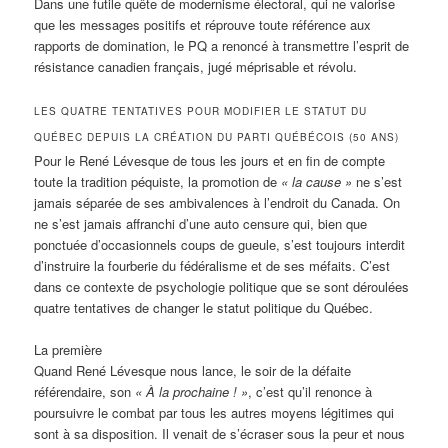
Dans une futile quête de modernisme électoral, qui ne valorise
que les messages positifs et réprouve toute référence aux
rapports de domination, le PQ a renoncé à transmettre l’esprit de
résistance canadien français, jugé méprisable et révolu.
LES QUATRE TENTATIVES POUR MODIFIER LE STATUT DU
QUÉBEC DEPUIS LA CRÉATION DU PARTI QUÉBÉCOIS (50 ANS)
Pour le René Lévesque de tous les jours et en fin de compte
toute la tradition péquiste, la promotion de
« la cause »
ne s’est
jamais séparée de ses ambivalences à l’endroit du Canada. On
ne s’est jamais affranchi d’une auto censure qui, bien que
ponctuée d’occasionnels coups de gueule, s’est toujours interdit
d’instruire la fourberie du fédéralisme et de ses méfaits. C’est
dans ce contexte de psychologie politique que se sont déroulées
quatre tentatives de changer le statut politique du Québec.
La première
Quand René Lévesque nous lance, le soir de la défaite
référendaire, son
« À la prochaine ! »
, c’est qu’il renonce à
poursuivre le combat par tous les autres moyens légitimes qui
sont à sa disposition. Il venait de s’écraser sous la peur et nous