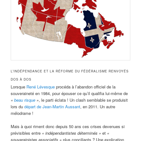
L’INDÉPENDANCE ET LA RÉFORME DU FÉDÉRALISME RENVOYÉS
DOS À DOS
Lorsque
René Lévesque
procéda à l’abandon officiel de la
souveraineté en 1984, pour épouser ce qu’il qualifia lui-même de
«
beau risque
»
, le parti éclata ! Un clash semblable se produisit
lors du
départ de Jean-Martin Aussant
, en 2011. Un autre
mélodrame !
Mais à quoi riment donc depuis 50 ans ces crises devenues si
prévisibles entre
« indépendantistes déterminés »
et
«
souverainistes associatifs »
plus conciliants ? Une explication