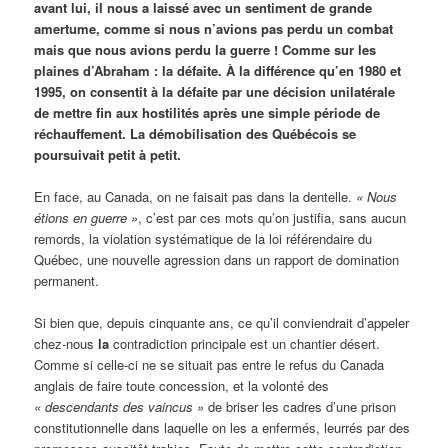
avant lui, il nous a laissé avec un sentiment de grande
amertume, comme si nous n’avions pas perdu un combat
mais que nous avions perdu la guerre ! Comme sur les
plaines d’Abraham : la défaite. À la différence qu’en 1980 et
1995, on consentit à la défaite par une décision unilatérale
de mettre fin aux hostilités après une simple période de
réchauffement. La démobilisation des Québécois se
poursuivait petit à petit.
En face, au Canada, on ne faisait pas dans la dentelle.
« Nous
étions en guerre »
, c’est par ces mots qu’on justifia, sans aucun
remords, la violation systématique de la loi référendaire du
Québec, une nouvelle agression dans un rapport de domination
permanent.
Si bien que, depuis cinquante ans, ce qu’il conviendrait d’appeler
chez-nous
la
contradiction principale est un chantier désert.
Comme si celle-ci ne se situait pas entre le refus du Canada
anglais de faire toute concession, et la volonté des
« descendants des vaincus »
de briser les cadres d’une prison
constitutionnelle dans laquelle on les a enfermés, leurrés par des