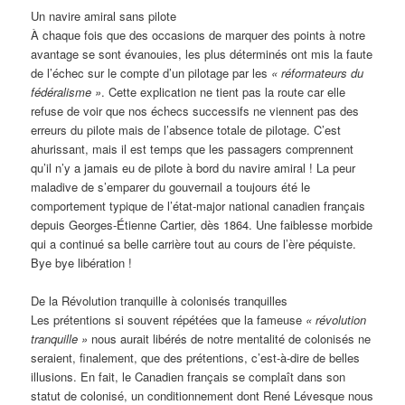
Un navire amiral sans pilote
À chaque fois que des occasions de marquer des points à notre
avantage se sont évanouies, les plus déterminés ont mis la faute
de l’échec sur le compte d’un pilotage par les
« réformateurs du
fédéralisme »
. Cette explication ne tient pas la route car elle
refuse de voir que nos échecs successifs ne viennent pas des
erreurs du pilote mais de l’absence totale de pilotage. C’est
ahurissant, mais il est temps que les passagers comprennent
qu’il n’y a jamais eu de pilote à bord du navire amiral ! La peur
maladive de s’emparer du gouvernail a toujours été le
comportement typique de l’état-major national canadien français
depuis Georges-Étienne Cartier, dès 1864. Une faiblesse morbide
qui a continué sa belle carrière tout au cours de l’ère péquiste.
Bye bye libération !
De la Révolution tranquille à colonisés tranquilles
Les prétentions si souvent répétées que la fameuse
« révolution
tranquille »
nous aurait libérés de notre mentalité de colonisés ne
seraient, finalement, que des prétentions, c’est-à-dire de belles
illusions. En fait, le Canadien français se complaît dans son
statut de colonisé, un conditionnement dont René Lévesque nous