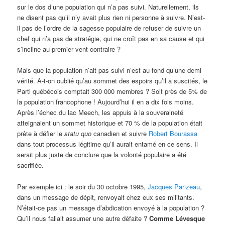
sur le dos d’une population qui n’a pas suivi. Naturellement, ils
ne disent pas qu’il n’y avait plus rien ni personne à suivre. N’est-
il pas de l’ordre de la sagesse populaire de refuser de suivre un
chef qui n’a pas de stratégie, qui ne croît pas en sa cause et qui
s’incline au premier vent contraire ?
Mais que la population n’ait pas suivi n’est au fond qu’une demi
vérité. A-t-on oublié qu’au sommet des espoirs qu’il a suscités, le
Parti québécois comptait 300 000 membres ? Soit près de 5% de
la population francophone ! Aujourd’hui il en a dix fois moins.
Après l’échec du lac Meech, les appuis à la souveraineté
atteignaient un sommet historique et 70 % de la population était
prête à défier le
statu quo
canadien et suivre
Robert Bourassa
dans tout processus légitime qu’il aurait entamé en ce sens. Il
serait plus juste de conclure que la volonté populaire a été
sacrifiée.
Par exemple ici : le soir du 30 octobre 1995,
Jacques Parizeau
,
dans un message de dépit, renvoyait chez eux ses militants.
N’était-ce pas un message d’abdication envoyé à la population ?
Qu’il nous fallait assumer une autre défaite ?
Comme Lévesque