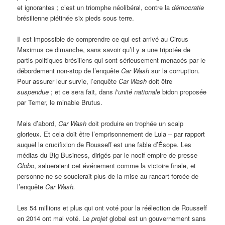
et ignorantes ; c’est un triomphe néolibéral, contre la
démocratie
brésilienne piétinée six pieds sous terre.
Il est impossible de comprendre ce qui est arrivé au Circus
Maximus ce dimanche, sans savoir qu’il y a une tripotée de
partis politiques brésiliens qui sont sérieusement menacés par le
débordement non-stop de l’enquête
Car Wash
sur la corruption.
Pour assurer leur survie, l’enquête
Car Wash
doit être
suspendue
; et ce sera fait, dans
l
‘
unité nationale
bidon proposée
par Temer, le minable Brutus.
Mais d’abord,
Car Wash
doit produire en trophée un scalp
glorieux. Et cela doit être l’emprisonnement de Lula – par rapport
auquel la crucifixion de Rousseff est une fable d’Ésope. Les
médias du Big Business, dirigés par le nocif empire de presse
Globo
, salueraient cet événement comme la victoire finale, et
personne ne se soucierait plus de la mise au rancart forcée de
l’enquête
Car Wash.
Les 54 millions et plus qui ont voté pour la réélection de Rousseff
en 2014 ont mal voté. Le
projet
global est un gouvernement sans