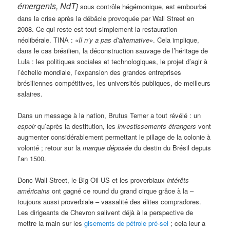
émergents, NdT
]
sous contrôle hégémonique, est embourbé
dans la crise après la débâcle provoquée par Wall Street en
2008. Ce qui reste est tout simplement la restauration
néolibérale. TINA :
«Il n’y a pas d’alternative»
. Cela implique,
dans le cas brésilien, la déconstruction sauvage de l’héritage de
Lula : les politiques sociales et technologiques, le projet d’agir à
l’échelle mondiale, l’expansion des grandes entreprises
brésiliennes compétitives, les universités publiques, de meilleurs
salaires.
Dans un message à la nation, Brutus Temer a tout révélé : un
espoir
qu’après la destitution, les
investissements étrangers
vont
augmenter considérablement permettant le pillage de la colonie à
volonté ; retour sur la
marque déposée
du destin du Brésil depuis
l’an 1500.
Donc Wall Street, le Big Oil US et les proverbiaux
intérêts
américains
ont gagné ce round du grand cirque grâce à la –
toujours aussi proverbiale – vassalité des élites compradores.
Les dirigeants de Chevron salivent déjà à la perspective de
mettre la main sur les
gisements de pétrole pré-sel
; cela leur a