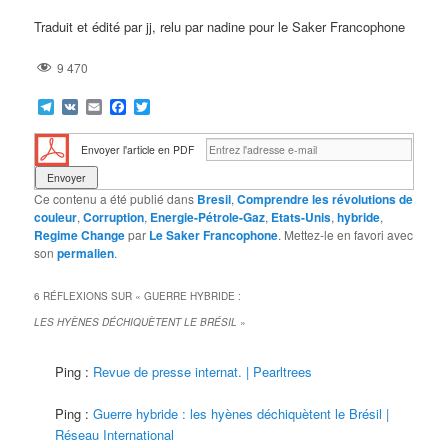
Traduit et édité par jj, relu par nadine pour le Saker Francophone
9 470
Telegram
VK
Email
Facebook
Twitter
Envoyer l'article en PDF
Ce contenu a été publié dans
Bresil
,
Comprendre les révolutions de
couleur
,
Corruption
,
Energie-Pétrole-Gaz
,
Etats-Unis
,
hybride
,
Regime Change
par
Le Saker Francophone
. Mettez-le en favori avec
son
permalien
.
6 RÉFLEXIONS SUR «
GUERRE HYBRIDE :
LES HYÈNES DÉCHIQUÈTENT LE BRÉSIL
»
Ping :
Revue de presse internat. | Pearltrees
Ping :
Guerre hybride : les hyènes déchiquètent le Brésil |
Réseau International