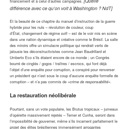
[Quelle
financement et à celui d’autres campagnes.
différence avec ce qu’on voit à Washington ? NdT]
Et la beauté de ce chapitre du manuel d’instruction de la guerre
hybride pour les nuls – révolution de couleur, coup
d’État, changement de régime
soft
– est de le voir mis en scène
dans une nation dynamique et créative comme le Brésil. La salle
des miroirs offre un simulacre politique qui rendrait verts de
jalousie les déconstructivistes comme Jean Baudrillard et
Umberto Eco s’ils étaient encore de ce monde ; un Congrès
bourré de cinglés / gogos / traîtres / escrocs, qui font déjà
l’objet d’une enquête pour corruption, a conspiré pour renverser
un président qui n’est sous le coup d’aucune enquête formelle de
corruption – et n’a pas commis de
«crime de responsabilité»
.
La restauration néolibérale
Pourtant, sans un vote populaire, les Brutus tropicaux – jumeaux
d’opérette massivement rejetés – Temer et Cunha, seront dans
l’impossibilité de gouverner, même s’ils incarnent parfaitement le
projet des élites brésiliennes immensément arrogantes