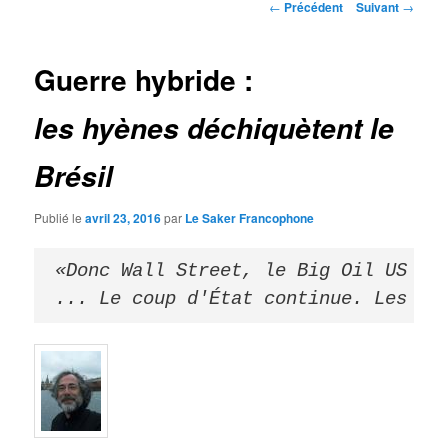
Navigation
←
Précédent
Suivant
→
des
articles
Guerre hybride :
les hyènes déchiquètent le
Brésil
Publié le
avril 23, 2016
par
Le Saker Francophone
«Donc Wall Street, le Big Oil US et
... Le coup d'État continue. Les vé