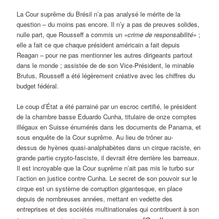
La Cour suprême du Brésil n’a pas analysé le mérite de la
question – du moins pas encore. Il n’y a pas de preuves solides,
nulle part, que Rousseff a commis un
«crime de responsabilité»
;
elle a fait ce que chaque président américain a fait depuis
Reagan – pour ne pas mentionner les autres dirigeants partout
dans le monde ; assistée de de son Vice-Président, le minable
Brutus, Rousseff a été légèrement créative avec les chiffres du
budget fédéral.
Le coup d’État a été parrainé par un escroc certifié, le président
de la chambre basse Eduardo Cunha, titulaire de onze comptes
illégaux en Suisse énumérés dans les documents de Panama, et
sous enquête de la Cour suprême. Au lieu de trôner au-
dessus de hyènes quasi-analphabètes dans un cirque raciste, en
grande partie crypto-fasciste, il devrait être derrière les barreaux.
Il est incroyable que la Cour suprême n’ait pas mis le turbo sur
l’action en justice contre Cunha. Le secret de son pouvoir sur le
cirque est un système de corruption gigantesque, en place
depuis de nombreuses années, mettant en vedette des
entreprises et des sociétés multinationales qui contribuent à son