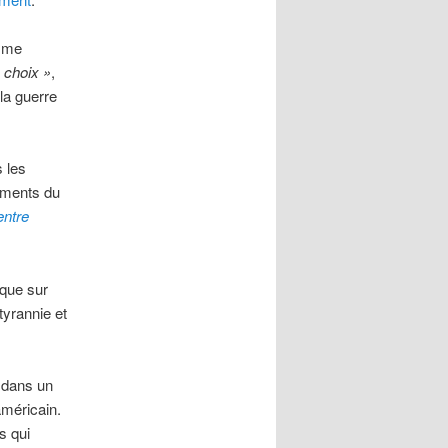
isme
 choix »
,
la guerre
 les
nements du
entre
oque sur
tyrannie et
é dans un
américain.
s qui