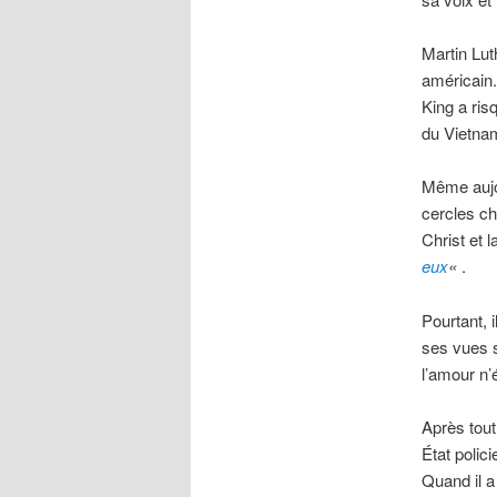
Martin Lut
américain.
King a ris
du Vietna
Même aujou
cercles ch
Christ et 
eux
«
.
Pourtant, 
ses vues s
l’amour n’
Après tout
État polic
Quand il a