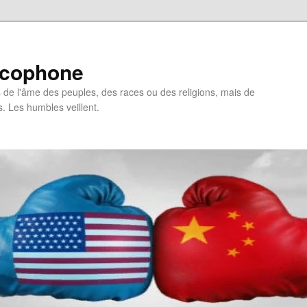
ncophone
de l'âme des peuples, des races ou des religions, mais de
s. Les humbles veillent.