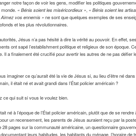
hanger notre façon de voir les gens, modifier les politiques gouvernem
e monde.
« Bénis soient les miséricordieux »
,
« Bénis soient les artisa
 Aimez vos ennemis »
ne sont que quelques exemples de ses ense
rofonds et les plus révolutionnaires.
utorités, Jésus n’a pas hésité à dire la vérité au pouvoir. En effet, se
nts ont sapé l’establishment politique et religieux de son époque. Cel
e. Il a finalement été crucifié pour avertir les autres de ne pas défier 
s imaginer ce qu’aurait été la vie de Jésus si, au lieu d’être né dans 
main, il était né et avait grandi dans l’État policier américain ?
 ce qui suit si vous le voulez bien.
tait né à l’époque de l’État policier américain, plutôt que de se rendre 
our un recensement, les parents de Jésus auraient reçu par la post
 28 pages sur la communauté américaine, un questionnaire gouver
e documentant leurs habitudes, les habitants du ménage, l’horaire de tra