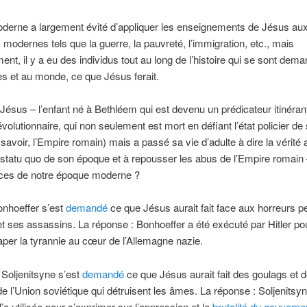
oderne a largement évité d’appliquer les enseignements de Jésus au
modernes tels que la guerre, la pauvreté, l’immigration, etc., mais
nt, il y a eu des individus tout au long de l’histoire qui se sont dem
 et au monde, ce que Jésus ferait.
 Jésus – l’enfant né à Bethléem qui est devenu un prédicateur itinéran
évolutionnaire, qui non seulement est mort en défiant l’état policier de
savoir, l’Empire romain) mais a passé sa vie d’adulte à dire la vérité 
e statu quo de son époque et à repousser les abus de l’Empire romain 
ices de notre époque moderne ?
onhoeffer s’est
demandé
ce que Jésus aurait fait face aux horreurs p
 et ses assassins. La réponse : Bonhoeffer a été exécuté par Hitler po
aper la tyrannie au cœur de l’Allemagne nazie.
Soljenitsyne s’est
demandé
ce que Jésus aurait fait des goulags et
 de l’Union soviétique qui détruisent les âmes. La réponse : Soljenitsy
l’a utilisée pour s’exprimer sur l’oppression et la
brutalité du gouvern