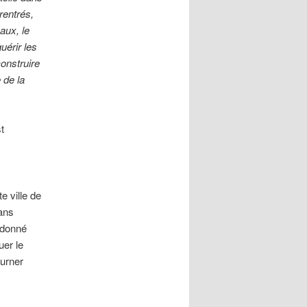
 rentrés,
aux, le
uérir les
construire
 de la
t
e ville de
ans
 donné
uer le
ourner