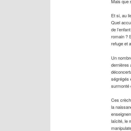
Mais que s
Et si, au 
Quel accue
de l’enfan
romain ? S
refuge et a
Un nombre 
dernières 
déconcerta
ségrégés e
surmonté d
Ces crèche
la naissan
enseigneme
laïcité, l
manipulat