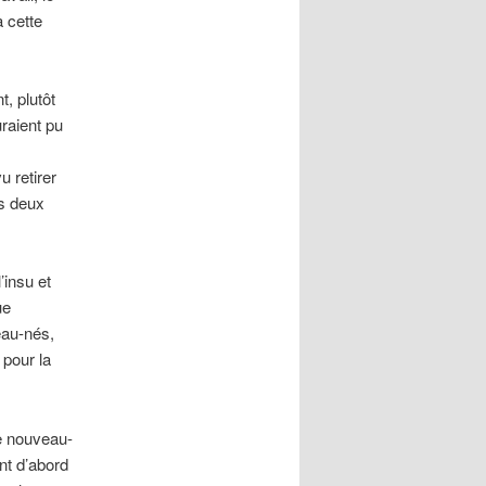
 cette
, plutôt
raient pu
s
 retirer
es deux
’insu et
ue
eau-nés,
 pour la
le nouveau-
ent d’abord