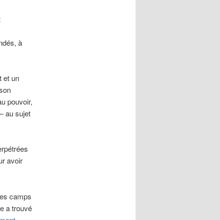
x
andés, à
t et un
 son
au pouvoir,
– au sujet
erpétrées
ur avoir
 des camps
ne a trouvé
ement
.