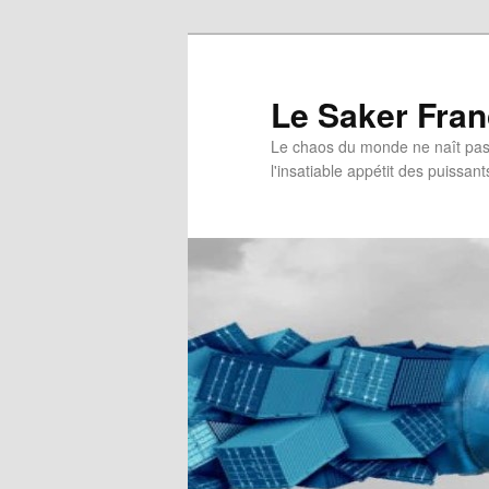
Aller
au
contenu
Le Saker Fra
principal
Le chaos du monde ne naît pas 
l'insatiable appétit des puissant