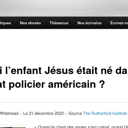
tiques
Nos ebooks
Thésaurus
Nos écrivains
Écrivez-
i l’enfant Jésus était né d
at policier américain ?
Whitehead − Le 21 décembre 2020 − Source
The Rutherford Institute
« Quand le chant des anges s’est calmé, quand l’é