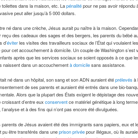
toilettes dans la maison, etc. La
pénalité
pour ne pas avoir répondu à
vasive peut aller jusqu’à 5 000 dollars.
être né dans une crèche, Jésus aurait pu naître à la maison. Cependant
r reçu des cadeaux des sages et des bergers, les parents du bébé au
s d’
éviter
les visites des travailleurs sociaux de l’État qui voulaient le
 pour cet accouchement à domicile. Un couple de Washington s’est vu
enfants après que les services sociaux se soient opposés à ce que l
es naissent dans un accouchement
à domicile
sans assistance.
tait né dans un hôpital, son sang et son ADN auraient été
prélevés
à l
nsentement de ses parents et auraient été entrés dans une bio-banq
ntale. Alors que la plupart des États exigent le dépistage des nouv
 croissant d’entre eux
conservent
ce matériel génétique à long terme
 l’analyse et à des fins qui n’ont pas encore été divulguées.
s parents de Jésus avaient été des immigrants sans papiers, eux et 
t pu être transférés dans une
prison privée
pour illégaux, où ils aurai