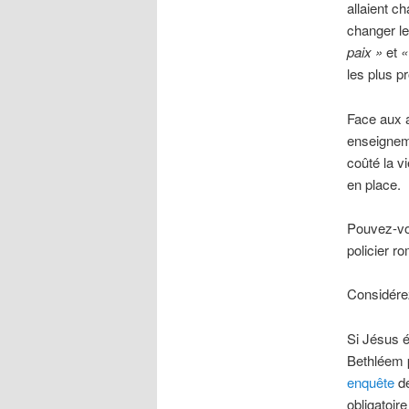
allaient c
changer l
paix »
et
«
les plus p
Face aux a
enseigneme
coûté la vi
en place.
Pouvez-vou
policier ro
Considérez
Si Jésus é
Bethléem p
enquête
de
obligatoir