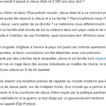
e serait-il passé si Jésus était né 2 000 ans plus tard ?
lieu d’être né dans l’État policier romain, Jésus était né à ce moment p
il aurait été réservé à Jésus et à sa famille ? Reconnaîtrions-nous l
t Jésus, sans parler de sa divinité ? Le traiterions-nous différemment 
i sa famille était forcée de fuir la violence dans son pays natal et de 
sile à l’intérieur de nos frontières, quel sanctuaire leur offririons-nous 
singulier d’églises à travers le pays ont posé ces mêmes questions
années, et leurs conclusions ont été dépeintes avec une précision
nte par des crèches dans lesquelles Jésus et sa famille sont
séparé
t mis en cage dans des enclos individuels en mailles de chaîne, le to
’une clôture en fil de fer barbelé.
s étaient une tentative précise de rappeler au monde moderne que le
ce de Jésus parle, sur de multiples fronts, d’un monde qui a permis à 
nts et à la crucifixion de Jésus d’être noyés par la politique partisan
e matérialisme et la guerre, le tout dirigé par un gouvernement fantôme
eur appelé
État Profond
.