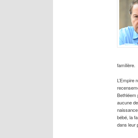
familière.
L’Empire ro
recensemen
Bethléem p
aucune des
naissance 
bébé, la fa
dans leur 