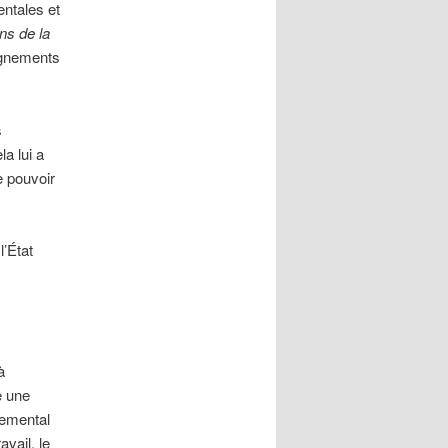
entales et
ns de la
ignements
s
a lui a
le pouvoir
l’État
à
e une
nemental
vail, le