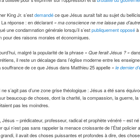
her King Jr. s’est
demandé
ce que Jésus aurait fait au sujet du bellic
 La réponse : en déclarant
« ma conscience ne me laisse pas d’autre
qué une condamnation générale lorsqu’il s’est
publiquement opposé
à 
m pour des raisons morales et économiques.
rd’hui, malgré la popularité de la phrase
« Que ferait Jésus ? »
dans
rétiens, il reste un décalage dans l’église moderne entre les enseig
la souffrance de ce que Jésus dans Matthieu 25 appelle
«
le dernier d’
il ne s’agit pas d’une zone grise théologique : Jésus a été sans équiv
ur beaucoup de choses, dont la charité, la compassion, la guerre, la 
étaient pas les moindres.
, Jésus – prédicateur, professeur, radical et prophète vénéré – est n
ier qui n’est pas sans rappeler la menace croissante de l’État policier 
 grandi, il avait des choses puissantes et profondes à dire, des chose