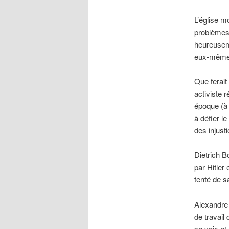
L’église m
problèmes 
heureuseme
eux-mêmes
Que ferait
activiste r
époque (à 
à défier l
des injust
Dietrich B
par Hitler
tenté de s
Alexandre 
de travail
sa voix et 