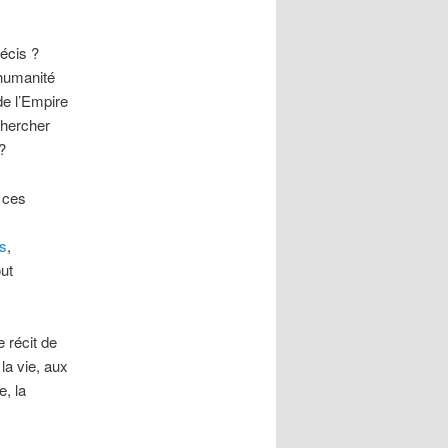
récis ?
’humanité
de l’Empire
chercher
?
 ces
s
,
ut
 récit de
la vie, aux
e, la