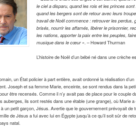
le ciel a disparu, quand les rois et les princes sont
quand les bergers sont de retour avec leurs troupe
travail de Noël commence : retrouver les perdus, g
brisés, nourrir les affamés, libérer le prisonnier, re
les nations, apporter la paix entre les peuples, faire
musique dans le cœur »
. – Howard Thurman
L’histoire de Noël d’un bébé né dans une crèche es
main, un État policier à part entière, avait ordonné la réalisation d’un
t. Joseph et sa femme Marie, enceinte, se sont rendus dans la petit
our être recensés. Comme il n’y avait pas de place pour le couple d
 auberges, ils sont restés dans une étable (une grange), où Marie a
à un petit garçon, Jésus. Avertie que le gouvernement prévoyait de t
mille de Jésus a fui avec lui en Égypte jusqu’à ce qu’il soit sûr de ret
pays natal.