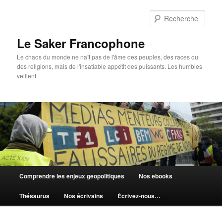
Aller
au
Rech
contenu
principal
Le Saker Francophone
Le chaos du monde ne naît pas de l'âme des peuples, des races ou
des religions, mais de l'insatiable appétit des puissants. Les humbles
veillent.
Menu
Comprendre les enjeux geopolitiques
Nos ebooks
principal
Thésaurus
Nos écrivains
Écrivez-nous…