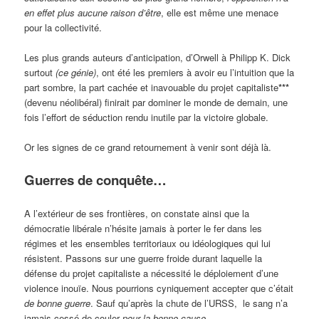
en effet plus aucune raison d’être
, elle est même une menace
pour la collectivité.
Les plus grands auteurs d’anticipation, d’Orwell à Philipp K. Dick
surtout
(ce génie)
, ont été les premiers à avoir eu l’intuition que la
part sombre, la part cachée et inavouable du projet capitaliste
***
(devenu néolibéral) finirait par dominer le monde de demain, une
fois l’effort de séduction rendu inutile par la victoire globale.
Or les signes de ce grand retournement à venir sont déjà là.
Guerres de conquête…
A l’extérieur de ses frontières, on constate ainsi que la
démocratie libérale n’hésite jamais à porter le fer dans les
régimes et les ensembles territoriaux ou idéologiques qui lui
résistent. Passons sur une guerre froide durant laquelle la
défense du projet capitaliste a nécessité le déploiement d’une
violence inouïe. Nous pourrions cyniquement accepter que c’était
de bonne guerre
. Sauf qu’après la chute de l’URSS, le sang n’a
jamais cessé de couler
pour la bonne cause.