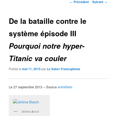
Navigation
←
Précédent
Suivant
→
des
articles
De la bataille contre le
système épisode III
Pourquoi notre hyper-
Titanic va couler
Publié le
mai 11, 2015
par
Le Saker Francophone
Le 27 septembre 2013 – Source
entrefilets
Jérôme Bosch