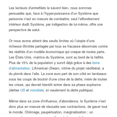
Les lecteurs d’
entrefilets
le savent bien, nous sommes
persuadés que, face à l’hyper-puissance d’un Système que
personne n’est en mesure de combattre, seul l’effondrement
intérieur dudit Système, par indigestion de lui-même, offre une
perspective de salut.
Or nous avons atteint des seuils limites où l’utopie d’une
richesse illimitée partagée par tous se fracasse désormais contre
les réalités d’un modèle économique qui craque de toutes parts.
Les États-Unis, matrice du Système, sont au bord de la faillite.
Plus de 15% de la population y survit déjà grâce à des
bons
d’alimentation
. L’
American Dream
, vitrine du projet néolibéral, a
du plomb dans l’aile. La zone euro part de son côté en lambeaux
sous les coups de boutoir d’une crise de la dette, mère de toutes
les crises, qui devrait bientôt entrer dans sa phase explosive
(dettes
US
et
mondiale
, ici seulement la dette publique)
.
Même dans sa zone d’influence, d’abondance, le Système n’est
donc plus en mesure de résoudre ses contractions, de gaver tout
le monde. Chômage, paupérisation, marginalisation : un