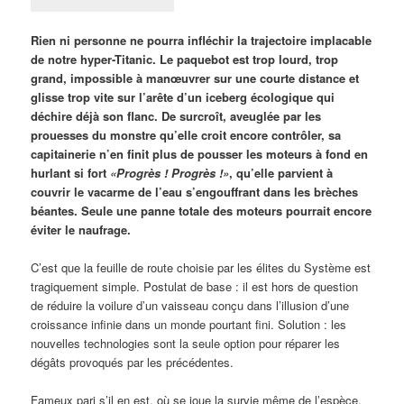
Rien ni personne ne pourra infléchir la trajectoire implacable
de notre hyper-Titanic. Le paquebot est trop lourd, trop
grand, impossible à manœuvrer sur une courte distance et
glisse trop vite sur l’arête d’un iceberg écologique qui
déchire déjà son flanc. De surcroît, aveuglée par les
prouesses du monstre qu’elle croit encore contrôler, sa
capitainerie n’en finit plus de pousser les moteurs à fond en
hurlant si fort
«Progrès ! Progrès !»
, qu’elle parvient à
couvrir le vacarme de l’eau s’engouffrant dans les brèches
béantes. Seule une panne totale des moteurs pourrait encore
éviter le naufrage.
C’est que la feuille de route choisie par les élites du Système est
tragiquement simple. Postulat de base : il est hors de question
de réduire la voilure d’un vaisseau conçu dans l’illusion d’une
croissance infinie dans un monde pourtant fini. Solution : les
nouvelles technologies sont la seule option pour réparer les
dégâts provoqués par les précédentes.
Fameux pari s’il en est, où se joue la survie même de l’espèce.