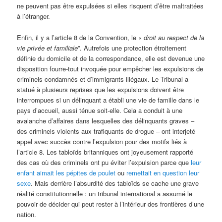
ne peuvent pas être expulsées si elles risquent d’être maltraitées
à l’étranger.
Enfin, il y a l’article 8 de la Convention, le «
droit au respect de la
vie privée et familiale
”. Autrefois une protection étroitement
définie du domicile et de la correspondance, elle est devenue une
disposition fourre-tout invoquée pour empêcher les expulsions de
criminels condamnés et d’immigrants illégaux. Le Tribunal a
statué à plusieurs reprises que les expulsions doivent être
interrompues si un délinquant a établi une vie de famille dans le
pays d’accueil, aussi ténue soit-elle. Cela a conduit à une
avalanche d’affaires dans lesquelles des délinquants graves –
des criminels violents aux trafiquants de drogue – ont interjeté
appel avec succès contre l’expulsion pour des motifs liés à
l’article 8. Les tabloïds britanniques ont joyeusement rapporté
des cas où des criminels ont pu éviter l’expulsion parce que
leur
enfant aimait les pépites de poulet
ou
remettait en question leur
sexe
. Mais derrière l’absurdité des tabloïds se cache une grave
réalité constitutionnelle : un tribunal international a assumé le
pouvoir de décider qui peut rester à l’intérieur des frontières d’une
nation.