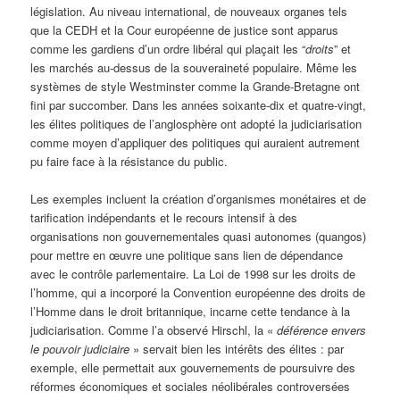
législation. Au niveau international, de nouveaux organes tels
que la CEDH et la Cour européenne de justice sont apparus
comme les gardiens d’un ordre libéral qui plaçait les “
droits
” et
les marchés au-dessus de la souveraineté populaire. Même les
systèmes de style Westminster comme la Grande-Bretagne ont
fini par succomber. Dans les années soixante-dix et quatre-vingt,
les élites politiques de l’anglosphère ont adopté la judiciarisation
comme moyen d’appliquer des politiques qui auraient autrement
pu faire face à la résistance du public.
Les exemples incluent la création d’organismes monétaires et de
tarification indépendants et le recours intensif à des
organisations non gouvernementales quasi autonomes (quangos)
pour mettre en œuvre une politique sans lien de dépendance
avec le contrôle parlementaire. La Loi de 1998 sur les droits de
l’homme, qui a incorporé la Convention européenne des droits de
l’Homme dans le droit britannique, incarne cette tendance à la
judiciarisation. Comme l’a observé Hirschl, la «
déférence envers
le pouvoir judiciaire
» servait bien les intérêts des élites : par
exemple, elle permettait aux gouvernements de poursuivre des
réformes économiques et sociales néolibérales controversées