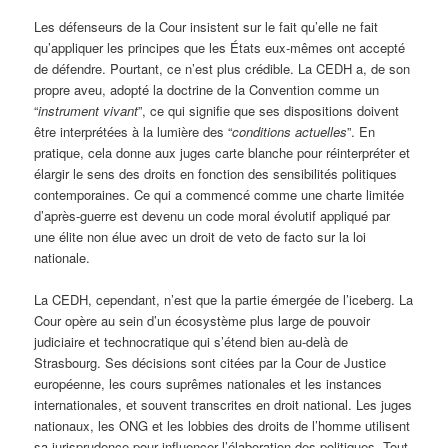
Les défenseurs de la Cour insistent sur le fait qu’elle ne fait
qu’appliquer les principes que les États eux-mêmes ont accepté
de défendre. Pourtant, ce n’est plus crédible. La CEDH a, de son
propre aveu, adopté la doctrine de la Convention comme un
“
instrument vivant
”, ce qui signifie que ses dispositions doivent
être interprétées à la lumière des “
conditions actuelles
”. En
pratique, cela donne aux juges carte blanche pour réinterpréter et
élargir le sens des droits en fonction des sensibilités politiques
contemporaines. Ce qui a commencé comme une charte limitée
d’après-guerre est devenu un code moral évolutif appliqué par
une élite non élue avec un droit de veto de facto sur la loi
nationale.
La CEDH, cependant, n’est que la partie émergée de l’iceberg. La
Cour opère au sein d’un écosystème plus large de pouvoir
judiciaire et technocratique qui s’étend bien au-delà de
Strasbourg. Ses décisions sont citées par la Cour de Justice
européenne, les cours suprêmes nationales et les instances
internationales, et souvent transcrites en droit national. Les juges
nationaux, les ONG et les lobbies des droits de l’homme utilisent
sa jurisprudence pour influencer l’élaboration des politiques. Tout