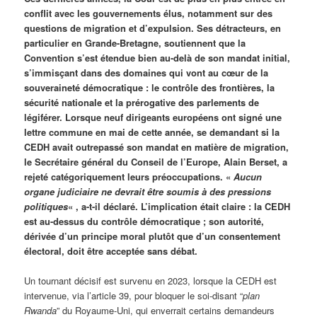
conflit avec les gouvernements élus, notamment sur des
questions de migration et d’expulsion. Ses détracteurs, en
particulier en Grande-Bretagne, soutiennent que la
Convention s’est étendue bien au-delà de son mandat initial,
s’immisçant dans des domaines qui vont au cœur de la
souveraineté démocratique : le contrôle des frontières, la
sécurité nationale et la prérogative des parlements de
légiférer. Lorsque neuf dirigeants européens ont signé une
lettre commune en mai de cette année, se demandant si la
CEDH avait outrepassé son mandat en matière de migration,
le Secrétaire général du Conseil de l’Europe, Alain Berset, a
rejeté catégoriquement leurs préoccupations. «
Aucun
organe judiciaire ne devrait être soumis à des pressions
politiques
« , a-t-il déclaré. L’implication était claire : la CEDH
est au-dessus du contrôle démocratique ; son autorité,
dérivée d’un principe moral plutôt que d’un consentement
électoral, doit être acceptée sans débat.
Un tournant décisif est survenu en 2023, lorsque la CEDH est
intervenue, via l’article 39, pour bloquer le soi-disant “
plan
Rwanda
” du Royaume-Uni, qui enverrait certains demandeurs