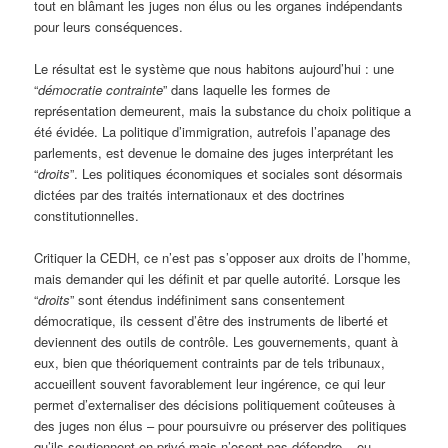
tout en blâmant les juges non élus ou les organes indépendants
pour leurs conséquences.
Le résultat est le système que nous habitons aujourd’hui : une
“
démocratie contrainte
” dans laquelle les formes de
représentation demeurent, mais la substance du choix politique a
été évidée. La politique d’immigration, autrefois l’apanage des
parlements, est devenue le domaine des juges interprétant les
“
droits
”. Les politiques économiques et sociales sont désormais
dictées par des traités internationaux et des doctrines
constitutionnelles.
Critiquer la CEDH, ce n’est pas s’opposer aux droits de l’homme,
mais demander qui les définit et par quelle autorité. Lorsque les
“
droits
” sont étendus indéfiniment sans consentement
démocratique, ils cessent d’être des instruments de liberté et
deviennent des outils de contrôle. Les gouvernements, quant à
eux, bien que théoriquement contraints par de tels tribunaux,
accueillent souvent favorablement leur ingérence, ce qui leur
permet d’externaliser des décisions politiquement coûteuses à
des juges non élus – pour poursuivre ou préserver des politiques
qu’ils soutiennent en privé mais n’osent pas défendre – ou