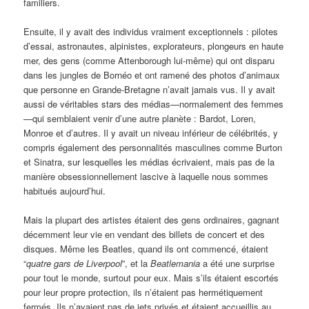
familiers.
Ensuite, il y avait des individus vraiment exceptionnels : pilotes
d’essai, astronautes, alpinistes, explorateurs, plongeurs en haute
mer, des gens (comme Attenborough lui-même) qui ont disparu
dans les jungles de Bornéo et ont ramené des photos d’animaux
que personne en Grande-Bretagne n’avait jamais vus. Il y avait
aussi de véritables stars des médias—normalement des femmes
—qui semblaient venir d’une autre planète : Bardot, Loren,
Monroe et d’autres. Il y avait un niveau inférieur de célébrités, y
compris également des personnalités masculines comme Burton
et Sinatra, sur lesquelles les médias écrivaient, mais pas de la
manière obsessionnellement lascive à laquelle nous sommes
habitués aujourd’hui.
Mais la plupart des artistes étaient des gens ordinaires, gagnant
décemment leur vie en vendant des billets de concert et des
disques. Même les Beatles, quand ils ont commencé, étaient
“
quatre gars de Liverpool
”, et la
Beatlemania
a été une surprise
pour tout le monde, surtout pour eux. Mais s’ils étaient escortés
pour leur propre protection, ils n’étaient pas hermétiquement
fermés. Ils n’avaient pas de jets privés et étaient accueillis au