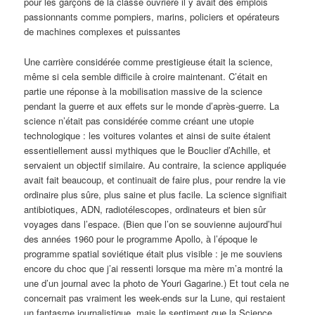
pour les garçons de la classe ouvrière il y avait des emplois
passionnants comme pompiers, marins, policiers et opérateurs
de machines complexes et puissantes
Une carrière considérée comme prestigieuse était la science,
même si cela semble difficile à croire maintenant. C’était en
partie une réponse à la mobilisation massive de la science
pendant la guerre et aux effets sur le monde d’après-guerre. La
science n’était pas considérée comme créant une utopie
technologique : les voitures volantes et ainsi de suite étaient
essentiellement aussi mythiques que le Bouclier d’Achille, et
servaient un objectif similaire. Au contraire, la science appliquée
avait fait beaucoup, et continuait de faire plus, pour rendre la vie
ordinaire plus sûre, plus saine et plus facile. La science signifiait
antibiotiques, ADN, radiotélescopes, ordinateurs et bien sûr
voyages dans l’espace. (Bien que l’on se souvienne aujourd’hui
des années 1960 pour le programme Apollo, à l’époque le
programme spatial soviétique était plus visible : je me souviens
encore du choc que j’ai ressenti lorsque ma mère m’a montré la
une d’un journal avec la photo de Youri Gagarine.) Et tout cela ne
concernait pas vraiment les week-ends sur la Lune, qui restaient
un fantasme journalistique, mais le sentiment que la Science,