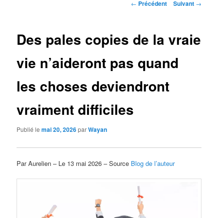
Navigation
←
Précédent
Suivant
→
des
articles
Des pales copies de la vraie
vie n’aideront pas quand
les choses deviendront
vraiment difficiles
Publié le
mai 20, 2026
par
Wayan
Par Aurelien – Le 13 mai 2026 – Source
Blog de l’auteur