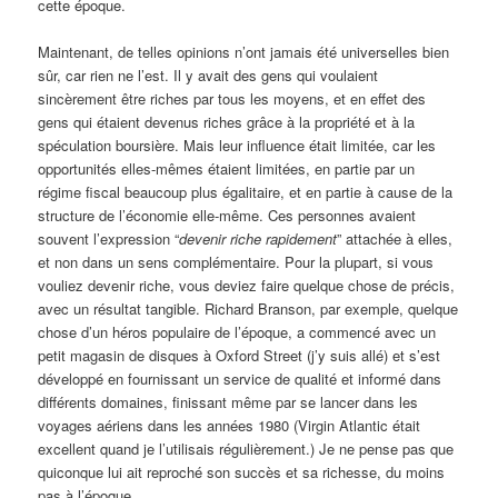
cette époque.
Maintenant, de telles opinions n’ont jamais été universelles bien
sûr, car rien ne l’est. Il y avait des gens qui voulaient
sincèrement être riches par tous les moyens, et en effet des
gens qui étaient devenus riches grâce à la propriété et à la
spéculation boursière. Mais leur influence était limitée, car les
opportunités elles-mêmes étaient limitées, en partie par un
régime fiscal beaucoup plus égalitaire, et en partie à cause de la
structure de l’économie elle-même. Ces personnes avaient
souvent l’expression “
devenir riche rapidement
” attachée à elles,
et non dans un sens complémentaire. Pour la plupart, si vous
vouliez devenir riche, vous deviez faire quelque chose de précis,
avec un résultat tangible. Richard Branson, par exemple, quelque
chose d’un héros populaire de l’époque, a commencé avec un
petit magasin de disques à Oxford Street (j’y suis allé) et s’est
développé en fournissant un service de qualité et informé dans
différents domaines, finissant même par se lancer dans les
voyages aériens dans les années 1980 (Virgin Atlantic était
excellent quand je l’utilisais régulièrement.) Je ne pense pas que
quiconque lui ait reproché son succès et sa richesse, du moins
pas à l’époque.