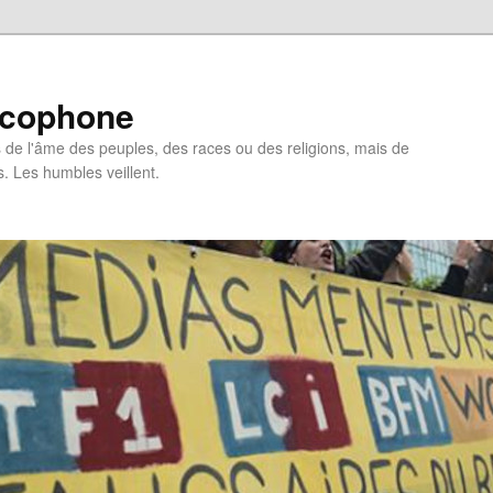
ncophone
de l'âme des peuples, des races ou des religions, mais de
s. Les humbles veillent.