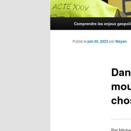
Menu
Comprendre les enjeux geopoli
principal
Publié le
juin 30, 2023
par
Wayan
Dani
mour
cho
Par Michae