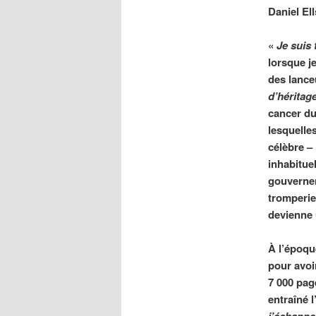
Daniel El
«
Je suis 
lorsque j
des lance
d’héritage
cancer du
lesquelles
célèbre – 
inhabituel
gouverneme
tromperie
devienne 
À l’époque
pour avoi
7 000 pag
entraîné 