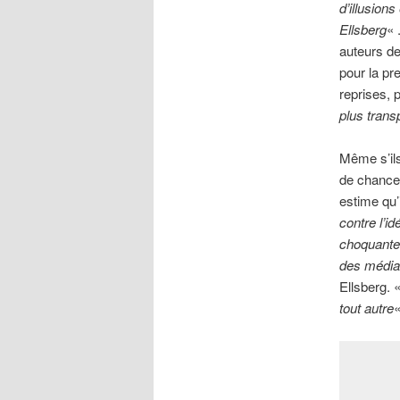
d’illusion
Ellsberg
« 
auteurs de
pour la pr
reprises, p
plus transp
Même s’ils
de chances
estime qu’
contre l’i
choquante 
des médias
Ellsberg. 
tout autre
«