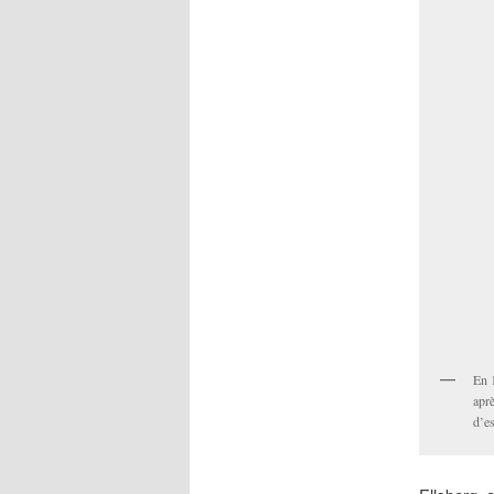
En 
aprè
d’es