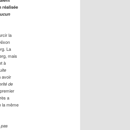
aient
m réalisée
 aucun
rcir la
 Nixon
rg. La
berg, mais
et à
uite
n avoir
orité de
 premier
rès a
de la même
 pas