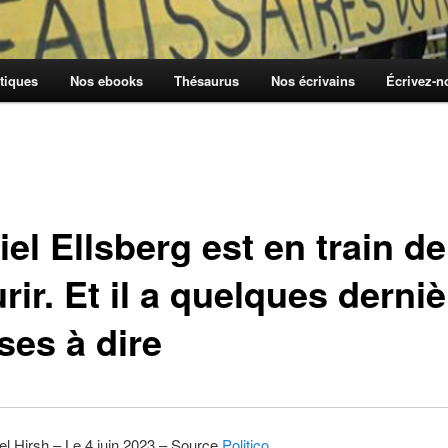
tiques
Nos ebooks
Thésaurus
Nos écrivains
Écrivez-
el Ellsberg est en train de
ir. Et il a quelques derni
ses à dire
l Hirsh – Le 4 juin 2023 – Source
Politico