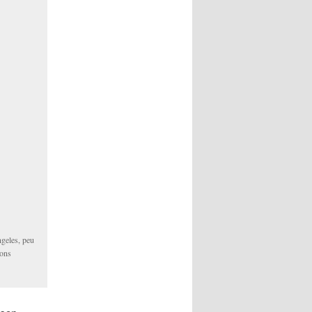
ngeles, peu
ions