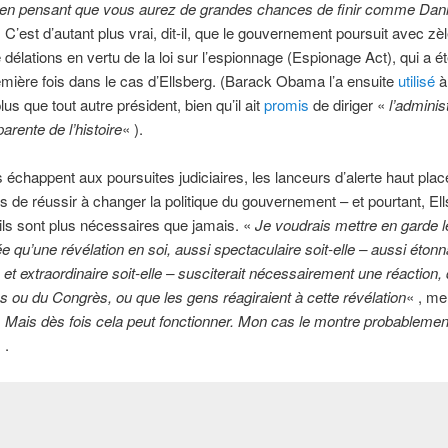
s en pensant que vous aurez de grandes chances de finir comme Dani
. C’est d’autant plus vrai, dit-il, que le gouvernement poursuit avec zèl
 délations en vertu de la loi sur l’espionnage (Espionage Act), qui a été
emière fois dans le cas d’Ellsberg. (Barack Obama l’a ensuite
utilisé
à 
lus que tout autre président, bien qu’il ait
promis
de diriger «
l’administ
arente de l’histoire
« ).
 échappent aux poursuites judiciaires, les lanceurs d’alerte haut pla
 de réussir à changer la politique du gouvernement – et pourtant, El
ils sont plus nécessaires que jamais. «
Je voudrais mettre en garde 
dée qu’une révélation en soi, aussi spectaculaire soit-elle – aussi étonn
et extraordinaire soit-elle – susciterait nécessairement une réaction, 
 ou du Congrès, ou que les gens réagiraient à cette révélation
« , me 
«
Mais d
è
s fois cela peut fonctionner. Mon cas le montre probablemen
 .