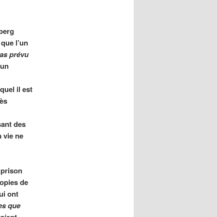
sberg
 que l’un
pas prévu
’un
quel il est
rès
sant des
 vie ne
 prison
copies de
ui ont
ces que