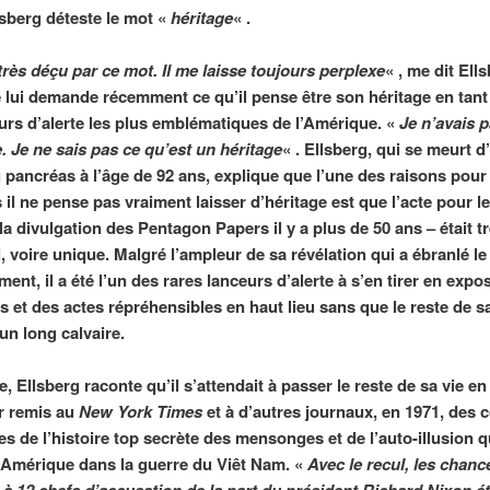
lsberg déteste le mot «
héritage
« .
très déçu par ce mot. Il me laisse toujours perplexe
« , me dit Ell
e lui demande récemment ce qu’il pense être son héritage en tant
urs d’alerte les plus emblématiques de l’Amérique. «
Je n’avais 
. Je ne sais pas ce qu’est un héritage
« . Ellsberg, qui se meurt d
 pancréas à l’âge de 92 ans, explique que l’une des raisons pour
 il ne pense pas vraiment laisser d’héritage est que l’acte pour le
la divulgation des Pentagon Papers il y a plus de 50 ans – était t
, voire unique. Malgré l’ampleur de sa révélation qui a ébranlé le
nt, il a été l’un des rares lanceurs d’alerte à s’en tirer en expo
s et des actes répréhensibles en haut lieu sans que le reste de sa
un long calvaire.
, Ellsberg raconte qu’il s’attendait à passer le reste de sa vie en
r remis au
New York Times
et à d’autres journaux, en 1971, des 
es de l’histoire top secrète des mensonges et de l’auto-illusion q
l’Amérique dans la guerre du Viêt Nam. «
Avec le recul, les chan