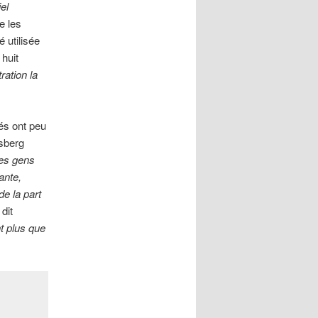
el
e les
 utilisée
huit
ration la
cés ont peu
lsberg
les gens
ante,
de la part
dit
t plus que