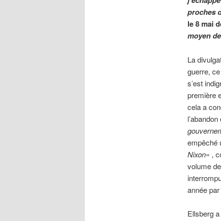
j’échappe
proches d
le 8 mai 
moyen de 
La divulga
guerre, ce
s’est indig
première e
cela a con
l’abandon 
gouvernem
empêché un
Nixon
« , 
volume de
interrompu
année par 
Ellsberg a