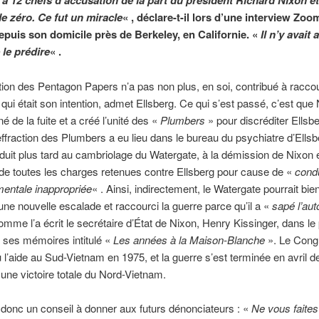
 à 12 chefs d’accusation de la part du président Richard Nixon ét
e zéro. Ce fut un miracle
« , déclare-t-il lors d’une interview Zoo
depuis son domicile près de Berkeley, en Californie. «
Il n’y avait
le prédire
« .
tion des Pentagon Papers n’a pas non plus, en soi, contribué à raccou
 qui était son intention, admet Ellsberg. Ce qui s’est passé, c’est que
né de la fuite et a créé l’unité des «
Plumbers
» pour discréditer Ellsbe
ffraction des Plumbers a eu lieu dans le bureau du psychiatre d’Ells
duit plus tard au cambriolage du Watergate, à la démission de Nixon 
de toutes les charges retenues contre Ellsberg pour cause de «
cond
entale inappropriée
« . Ainsi, indirectement, le Watergate pourrait bie
e nouvelle escalade et raccourci la guerre parce qu’il a «
sapé l’aut
comme l’a écrit le secrétaire d’État de Nixon, Henry Kissinger, dans le
 ses mémoires intitulé «
Les années à la Maison-Blanche
». Le Cong
 l’aide au Sud-Vietnam en 1975, et la guerre s’est terminée en avril 
une victoire totale du Nord-Vietnam.
 donc un conseil à donner aux futurs dénonciateurs : «
Ne vous faites