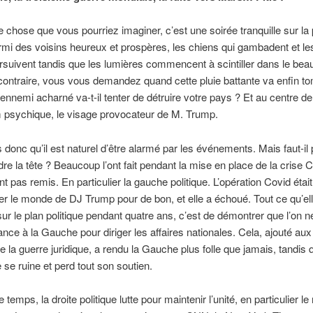
e chose que vous pourriez imaginer, c’est une soirée tranquille sur la
armi des voisins heureux et prospères, les chiens qui gambadent et le
rsuivent tandis que les lumières commencent à scintiller dans le beau
 contraire, vous vous demandez quand cette pluie battante va enfin t
nnemi acharné va-t-il tenter de détruire votre pays ? Et au centre de
 psychique, le visage provocateur de M. Trump.
donc qu’il est naturel d’être alarmé par les événements. Mais faut-il
re la tête ? Beaucoup l’ont fait pendant la mise en place de la crise Co
nt pas remis. En particulier la gauche politique. L’opération Covid éta
r le monde de DJ Trump pour de bon, et elle a échoué. Tout ce qu’el
ur le plan politique pendant quatre ans, c’est de démontrer que l’on n
iance à la Gauche pour diriger les affaires nationales. Cela, ajouté au
 la guerre juridique, a rendu la Gauche plus folle que jamais, tandis q
se ruine et perd tout son soutien.
temps, la droite politique lutte pour maintenir l’unité, en particulier l