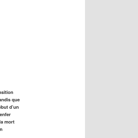
sition
tandis que
ébut d’un
’enfer
 la mort
on