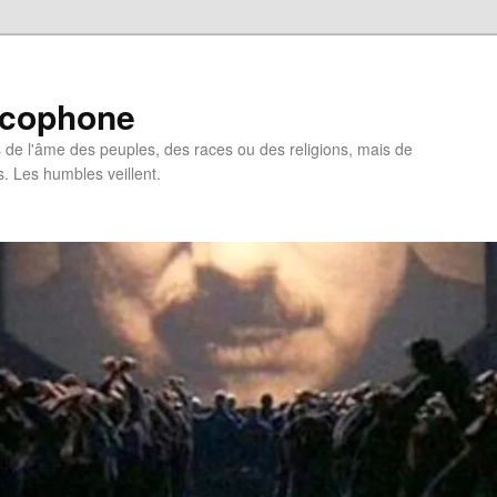
ncophone
de l'âme des peuples, des races ou des religions, mais de
s. Les humbles veillent.