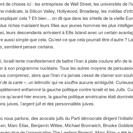
 de choses ici : les entreprises de Wall Street, les universités de l’
he médicale, la Silicon Valley, Hollywood, Broadway, les médias d’inf
pliquer cela ? Eh bien… on dit que dans les shtetls de la vieille Eur
plus riches mariaient leurs filles aux jeunes hommes les plus intellige
insi, leurs descendants arrivaient à Ellis Island avec un certain avanta
tre aussi simple que cela. Qu’est-ce que cela pourrait être d’autre ? L
ne, semblent penser certains.
i, Israël tente manifestement de battre l’Iran à plate couture afin de l
er à son programme nucléaire. Tous les autres moyens de persuasio
us comprenez, alors que l’Iran n’a jamais cessé de clamer son souh
l de la carte »
, un leitmotiv qui ne souffre aucune ambiguïté. Curieus
plètement enflammé la gauche politique contre Israël et les Juifs. Cu
rce qu’avant-hier encore, la gauche politique américaine était dominé
ns juives, l’argent juif et des personnalités juives.
où nous parlons, des avocats juifs du Parti démocrate dirigent l’initiat
sen, Marc Elias, Benjamin Wittes, Michael Bromwich, Brooke Goldste
e exécutive de l’organisation The Lawfare Project). Marc Elias a été le 