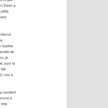
orm Eisen a
etitia
iers
émitisme
es
an Garber.
acette de
on, je
e, pour la
fait
AC n’en a
mp soutient
ilemme a
 très