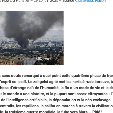
 Howard Kunstler – Le 20 juin 2025 – Source
Clusterfuck Nation
 sans doute remarqué à quel point cette quatrième phase de tran
’esprit collectif. Le zeitgeist agité met les nerfs à rude épreuve, 
hose d’étrange naît de l’humanité, la fin d’un mode de vie et le d
t le monde a une histoire, et la plupart sont assez effrayantes : l
 de l’intelligence artificielle, la dépopulation et la néo-esclavage,
emtrails, les reptiliens, le califat en marche à travers la civilisati
e, la troisième guerre mondiale, la fuite vers Mars… Pitié !