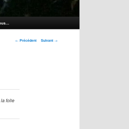
nous…
Navigation
←
Précédent
Suivant
→
des
articles
la folie