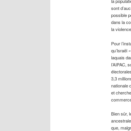
la popula
sont d’aucu
possible p
dans la cor
la violenc
Pour l’ins
qu’Israël
«
laquais dan
l’AIPAC, s
électorale
3,3 millio
nationale 
et cherche
commerce a
Bien sûr, 
ancestrale
que, malgr