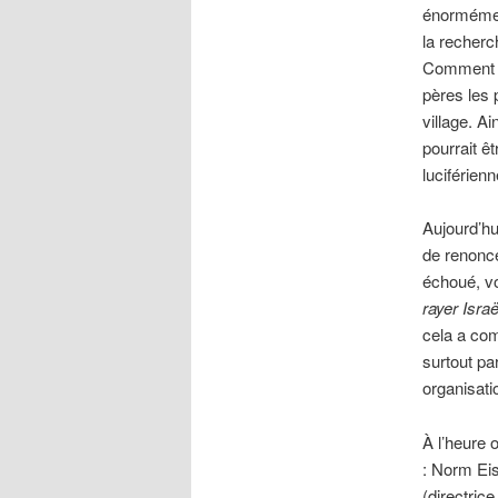
énormément
la recherc
Comment ex
pères les 
village. A
pourrait ê
luciférien
Aujourd’hu
de renonc
échoué, vo
rayer Israë
cela a com
surtout pa
organisatio
À l’heure 
: Norm Ei
(directric