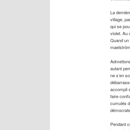
La dernièr
village, p
qui se pou
violet. Au
Quand un e
maelström
Admettons 
autant perd
ne s’en so
débarrasse
accompli s
faire conf
cumulés de
démocrate 
Pendant ce 