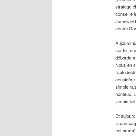
stratège é
conseillé 
James et l
contre Do
Aujourd’hu
sur les ca
débordemen
Nous en so
l’autodest
considère 
simple rai
honteux. L
jamais fait
Et aujourd
la campagn
enflammé l