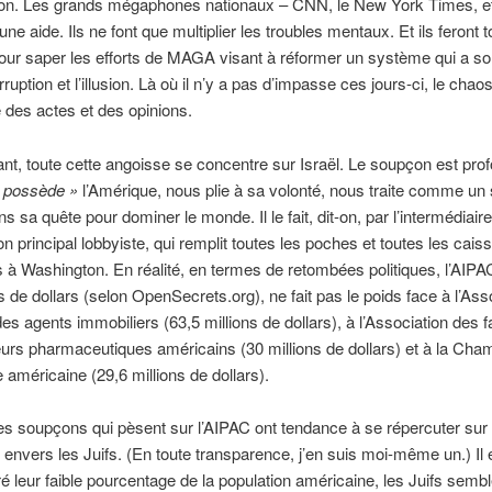
tion. Les grands mégaphones nationaux – CNN, le New York Times, et
ne aide. Ils ne font que multiplier les troubles mentaux. Et ils feront t
our saper les efforts de MAGA visant à réformer un système qui a s
ruption et l’illusion. Là où il n’y a pas d’impasse ces jours-ci, le cha
e des actes et des opinions.
tant, toute cette angoisse se concentre sur Israël. Le soupçon est pro
 possède »
l’Amérique, nous plie à sa volonté, nous traite comme un
s sa quête pour dominer le monde. Il le fait, dit-on, par l’intermédiair
on principal lobbyiste, qui remplit toutes les poches et toutes les cais
s à Washington. En réalité, en termes de retombées politiques, l’AIPA
ns de dollars (selon OpenSecrets.org), ne fait pas le poids face à l’Ass
des agents immobiliers (63,5 millions de dollars), à l’Association des f
urs pharmaceutiques américains (30 millions de dollars) et à la Cha
méricaine (29,6 millions de dollars).
les soupçons qui pèsent sur l’AIPAC ont tendance à se répercuter sur 
 envers les Juifs. (En toute transparence, j’en suis moi-même un.) Il e
é leur faible pourcentage de la population américaine, les Juifs semble