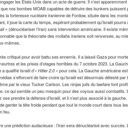
 engager les États-Unis dans un acte de guerre. Il n’est apparemment
 que nos bombes MOAB capables de détruire des bunkers puissent 
s la forteresse nucléaire iranienne de Fordow, située dans les mont
tant, il joue la carte du temps, espérant probablement qu’Israël pourra 
ail »
(dénucléariser l’Iran) sans intervention américaine. Il existe mê
sonnable que la théocratie des mollahs iraniens soit renversée, au mi
eux-mêmes.
 très critiqué pour avoir battu ses ennemis. Il a laissé Gaza pour mort
 meurtres et les prises d’otages horribles du 7 octobre 2023. La Gauc
a qualifié Israël d’
« Hitler 2.0 »
pour cela. La Gauche américaine est
médias s’efforcent de faire croire qu’Israël est désormais détesté par t
e par le vieux Tucker Carlson. Les ninjas juifs du lawfare font profi
ire, ce qui semble un peu mesquin pour des voyous aussi combatifs. 
 ose prendre la défense d’Israël, et il n’est plus associé à la gauche. I
e garder la tête froide pendant que tout le monde court dans tous les
n feu.
ire une prédiction audacieuse : l’Iran sera dénucléarisé avec succès