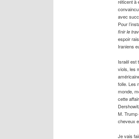
réticent à
convaincu
avec succè
Pour l’ins
finir le trav
espoir rai
Iraniens 
Israël est
viols, les
américaine 
folle. Les 
monde, mêm
cette affa
Dershowitz
M. Trump d
cheveux e
Je vais fa