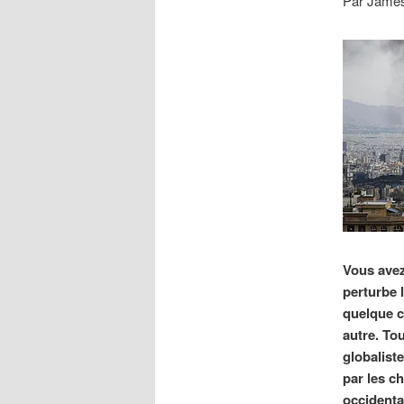
Par James
Vous avez
perturbe l
quelque c
autre. Tou
globaliste
par les ch
occidental