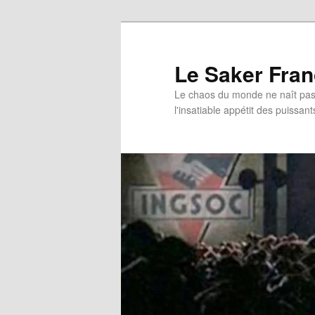
Aller
au
contenu
Le Saker Fra
principal
Le chaos du monde ne naît pas 
l'insatiable appétit des puissant