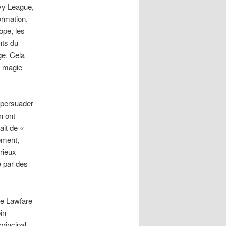
Ivy League,
ormation.
ope, les
nts du
ge. Cela
a magie
e persuader
n ont
ait de
«
ement,
rieux
e par des
ive Lawfare
in
principal