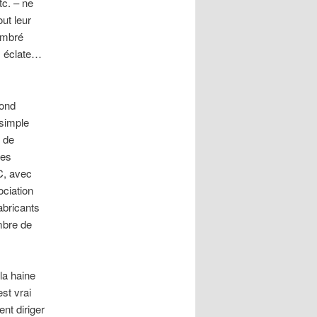
c. – ne
out leur
ombré
os éclate…
fond
 simple
e de
ses
C, avec
ociation
abricants
mbre de
la haine
st vrai
nt diriger