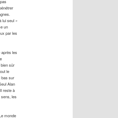
 pas
pénétrer
agnes.
à lui seul
«
me un
eux par les
e après les
he
 bien sûr
out le
l bas sur
Seul Alan
l reste à
 sens, les
. Le monde