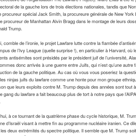
lectoral de la gauche lors de trois élections nationales, tandis que N
le procureur spécial Jack Smith, la procureure générale de New York L
e procureur de Manhattan Alvin Bragg dans le montage de leurs doss
nald Trump.
i, comble de l’ironie, le projet Lawfare lutte contre la flambée d’antis
mpus de l’Ivy League (quelle surprise !), en particulier à Harvard, où l
ts antisémites sont présidés par le président juif de l’université, Al
mmes donc arrivés à une guerre entre Juifs, qui n’est qu’une autre f
ruction de la gauche politique. Au cas où vous vous poseriez la questi
les ninjas juifs du lawfare comme une honte pour mon groupe ethniqu
son que leurs exploits contre M. Trump depuis des années sont tout à 
e gang du lawfare a fait beaucoup plus de tort à notre pays que l’AIP
.
’hui, à ce tournant de la quatrième phase du cycle historique, M. Tru
e d’Israël visant à mettre fin au programme nucléaire iranien. Ce d
es deux extrémités du spectre politique. Il semble que M. Trump soit