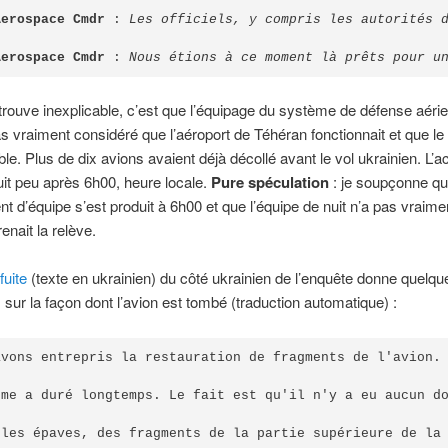
Aerospace Cmdr
 : 
Les officiels, y compris les autorités d
Aerospace Cmdr
 : 
Nous étions à ce moment là prêts pour u
trouve inexplicable, c’est que l’équipage du système de défense aéri
s vraiment considéré que l’aéroport de Téhéran fonctionnait et que le tr
ble. Plus de dix avions avaient déjà décollé avant le vol ukrainien. L’a
uit peu après 6h00, heure locale.
Pure spéculation
: je soupçonne qu
 d’équipe s’est produit à 6h00 et que l’équipe de nuit n’a pas vraime
renait la relève.
fuite
(texte en ukrainien) du côté ukrainien de l’enquête donne quelqu
s sur la façon dont l’avion est tombé (traduction automatique) :
avons entrepris la restauration de fragments de l'avion. 
gme a duré longtemps. Le fait est qu'il n'y a eu aucun d
 les épaves, des fragments de la partie supérieure de la 