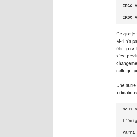
IRGC 
IRGC 
Ce que je 
M-1 n’a pa
était possi
s’est prod
changement
celle qui p
Une autre
indication
Nous 
L'éni
Parmi