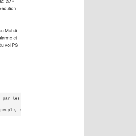
nd, où »
exécution
Abu Mahdi
alarme et
 du vol PS
 par les forces armées : Une erreur humaine lors d'une c
 peuple, aux familles de toutes les victimes et aux autr