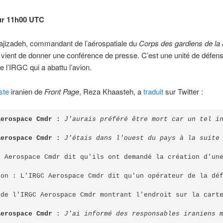
ur 11h00 UTC
ajizadeh, commandant de l’aérospatiale du
Corps des gardiens de la 
, vient de donner une conférence de presse. C’est une unité de défen
e l’IRGC qui a abattu l’avion.
ste
iranien de
Front Page
, Reza Khaasteh, a
traduit
sur Twitter :
Aerospace Cmdr :
J'aurais préféré être mort car un tel i
Aerospace Cmdr :
J'étais dans l'ouest du pays à la suite 
C Aerospace Cmdr dit qu'ils ont demandé la création d'une
ion : L'IRGC Aerospace Cmdr dit qu'un opérateur de la déf
 de l'IRGC Aerospace Cmdr montrant l'endroit sur la carte
Aerospace Cmdr
 : 
J'ai informé des responsables iraniens m