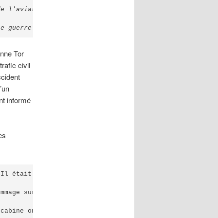
e l'aviation, qui ont continué à nier la frappe de missi
ne guerre totale avec les États-Unis. Nous avons eu des 
enne Tor
afic civil
ccident
’un
nt informé
es
Il était nécessaire de déterminer comment ces morceaux d
ommage sur la plupart des parties de l'avion. Il n'y a eu
cabine ont été identifiés. Et puis la découverte a final