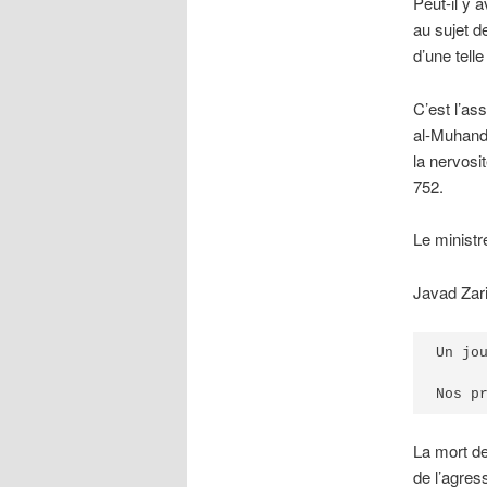
Peut-il y 
au sujet d
d’une tel
C’est l’as
al-Muhand
la nervosi
752.
Le ministr
Javad Zar
Un jo
Nos p
La mort d
de l’agres