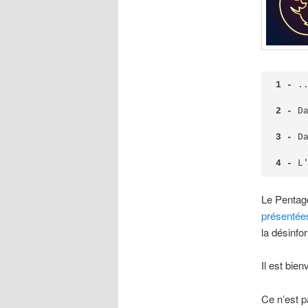
1 -
 ..
2 -
 D
3 -
 D
4 -
 L
Le Pentagon
présentée
la désinfor
Il est bie
Ce n’est p