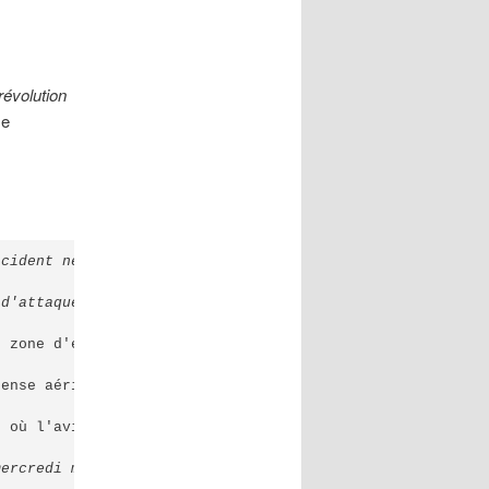
révolution
se
ncident ne se serait pas produit. Au CGRI, nous accepton
d'attaques contre une base américaine en Irak lorsque j'
 zone d'exclusion aérienne compte tenu de la situation d
ense aérienne a envoyé un message à ses commandants ; ma
 où l'avion ukrainien a été abattu par la défense aérien
ercredi matin et déclaré que nous supposions que notre p