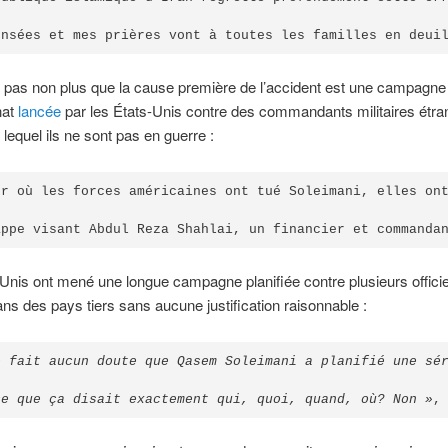
ensées et mes prières vont à toutes les familles en deui
 pas non plus que la cause première de l’accident est une campagne
nat
lancée
par les États-Unis contre des commandants militaires étra
lequel ils ne sont pas en guerre :
ur où les forces américaines ont tué Soleimani, elles ont
appe visant Abdul Reza Shahlai, un financier et commanda
Unis ont mené une longue campagne planifiée contre plusieurs offici
ans des pays tiers sans aucune justification raisonnable :
e fait aucun doute que Qasem Soleimani a planifié une sé
ce que ça disait exactement qui, quoi, quand, où? Non »
,