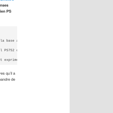
enses
nien PS
la base américaine d’Ain al-Assad en Irak], les vols mil
ol PS752 de la compagnie aérienne ukrainienne a décollé d
et exprime sa sympathie aux familles endeuillées des vic
es qu’il a
pandre de