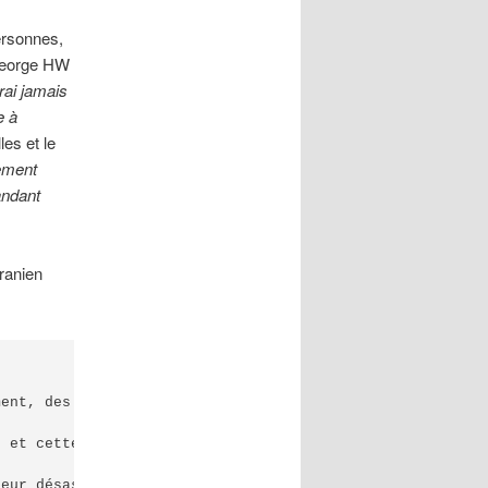
personnes,
 George HW
rai jamais
e à
les et le
lement
andant
iranien
ent, des missiles tirés en raison d'une erreur humaine o
 et cette erreur impardonnable concernant le # PS752

eur désastreuse.
