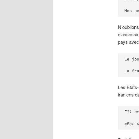
Mes p
N’oublions
d’assassi
pays avec 
Le jo
La fr
Les États-
iraniens d
"Il n
«Est-