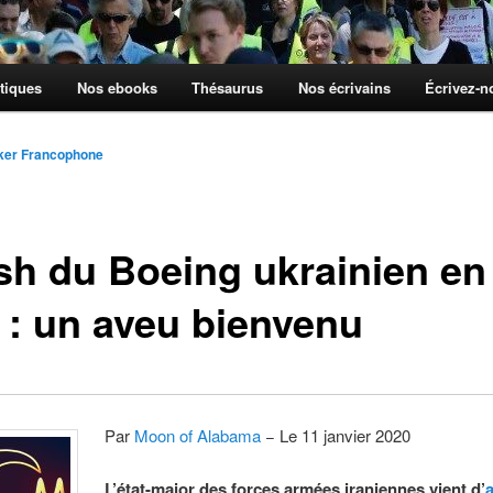
tiques
Nos ebooks
Thésaurus
Nos écrivains
Écrivez-
ker Francophone
sh du Boeing ukrainien en
n : un aveu bienvenu
Par
Moon of Alabama
− Le 11 janvier 2020
L’état-major des forces armées iraniennes vient d’