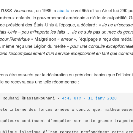
l
‘USS Vincennes
, en 1989, a
abattu
le vol 655 d’Iran Air et tué 290 
mbreux enfants, le gouvernement américain a nié toute culpabilité.
ice-président des États-Unis à l’époque, a déclaré :
« Je ne m’excuse
tats-Unis – peu m’importe les faits … Je ne suis pas un mec du genr
pour l’Amérique »
Malgré son
« erreur »
, l’équipage a reçu des médail
 a même reçu une Légion du mérite
« pour une conduite exceptionnel
 dans l’accomplissement d’un service exceptionnel en tant que comm
ns être assurés par la déclaration du président iranien que l’officier 
le ne recevra pas une telle récompense :
n Rouhani @HassanRouhani - 
4:43 UTC · 11 janv.2020
uête interne des forces armées a conclu que, malheureusem
nquêteurs continuent d'enquêter sur cette grande tragédie
publique islamique d'Iran regrette profondément cette err