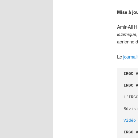
Mise à jo
Amir-Ali H
islamique
aérienne d
Le
journali
IRGC 
IRGC 
L'IRG
Révis
Vidéo
IRGC 