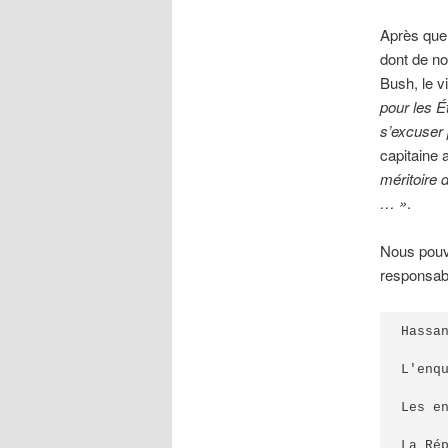
Après que 
dont de no
Bush, le v
pour les É
s’excuser 
capitaine
méritoire
… »
.
Nous pouvo
responsab
Hassa
L'enq
Les e
La Ré