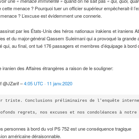
avoir une
« menace imminente »
quand on ne sait pas
« qui, quoi, qua
e cette menace ? Pourquoi tuer un officier supérieur empêcherait-il l’
le menace ? L’excuse est évidemment une connerie.
sassinat par les États-Unis des héros nationaux irakiens et iraniens 
es et du major-général Qassem Suleimani qui a provoqué la grande 
té qui, au final, ont tué 176 passagers et membres d’équipage à bord
e iranien des Affaires étrangères a raison de le souligner:
if @JZarif –
4:05 UTC · 11 janv.2020
ur triste. Conclusions préliminaires de l'enquête interne
rofonds regrets, nos excuses et nos condoléances à notre
es personnes à bord du vol PS 752 est une conséquence tragique
sion américaine déraisonnable.