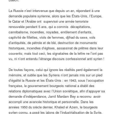
La Russie n’est intervenue que depuis un an, répondant à une
demande populaire syrienne, alors que les États-Unis, l’Europe,
le Qatar et l’Arabie ont supervisé une armée terroriste
renouvelée pendant 5 ans, qui a commis décapitations,
cannibalisme, incendies, noyades, enrôlement d’enfants,
captivité de fillettes, viols de femmes, djihad du sexe, vols
d’antiquités, de pétrole et de blé, destruction de monuments
historiques, incendies d’églises, assassinat de prêtres dans leur
couvents; mais tout ceci, les signataires de la lettre ne l’ont pas
vu, ni n’ont entendu l’étrange discours confessionnel anti syrien !
De toutes façons, celui qui ignore les réalités perd également la
mémoire, et oublie que les Syriens n’ont jamais mis sur un pied
d’égalité la Russie et les États-Unis : en 1943, sous l’occupation
française, le gouvernement bourgeois national a établi des
relations diplomatiques avec l’Union soviétique, afin d’appuyer sa
demande d’indépendance, Jamil Mardam Bey a reconnu avoir
accompli une avancée historique et personnelle. Dans les
années 1950 du siècle dernier, Khaled el Azem, le bourgeois
syrien connu, a posé les jalons de l’industrialisation de la Syrie,