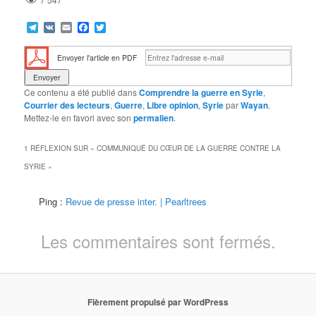
Telegram
VK
Email
Facebook
Twitter
Envoyer l'article en PDF
Ce contenu a été publié dans
Comprendre la guerre en Syrie
,
Courrier des lecteurs
,
Guerre
,
Libre opinion
,
Syrie
par
Wayan
.
Mettez-le en favori avec son
permalien
.
1 RÉFLEXION SUR «
COMMUNIQUÉ DU CŒUR DE LA GUERRE CONTRE LA
SYRIE
»
Ping :
Revue de presse inter. | Pearltrees
Les commentaires sont fermés.
Fièrement propulsé par WordPress