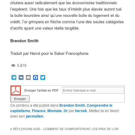
chutera aussi radicalement que les économistes traditionnels
l’espèrent. Une fois que les taux d’intérêt plus élevés auront tué
la bulle boursière ainsi qu’une nouvelle bulle du logement et du
crédit, l’or grimpera en flèche comme l’une des seules catégories
d’actifs ayant une valeur réelle tangible.
Brandon Smith
Traduit par Hervé pour le Saker Francophone
5 879
Telegram
VK
Email
Facebook
Twitter
Envoyer l'article en PDF
Ce contenu a été publié dans
Brandon Smith
,
Comprendre le
capitalisme
,
Finance
,
Monnaie
,
Or
par
hervek
. Mettez-le en favori
avec son
permalien
.
2 RÉFLEXIONS SUR «
COMMENT SE COMPORTERONT LES PRIX DE L’OR