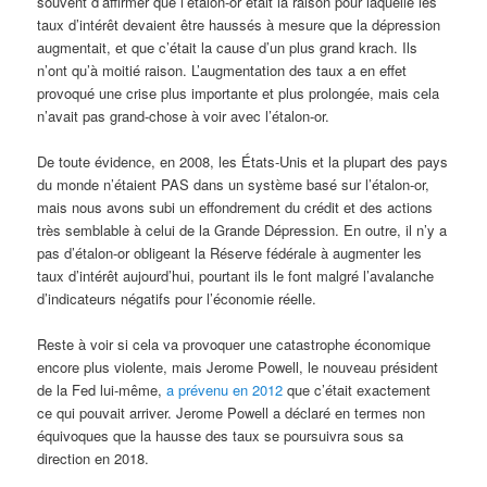
souvent d’affirmer que l’étalon-or était la raison pour laquelle les
taux d’intérêt devaient être haussés à mesure que la dépression
augmentait, et que c’était la cause d’un plus grand krach. Ils
n’ont qu’à moitié raison. L’augmentation des taux a en effet
provoqué une crise plus importante et plus prolongée, mais cela
n’avait pas grand-chose à voir avec l’étalon-or.
De toute évidence, en 2008, les États-Unis et la plupart des pays
du monde n’étaient PAS dans un système basé sur l’étalon-or,
mais nous avons subi un effondrement du crédit et des actions
très semblable à celui de la Grande Dépression. En outre, il n’y a
pas d’étalon-or obligeant la Réserve fédérale à augmenter les
taux d’intérêt aujourd’hui, pourtant ils le font malgré l’avalanche
d’indicateurs négatifs pour l’économie réelle.
Reste à voir si cela va provoquer une catastrophe économique
encore plus violente, mais Jerome Powell, le nouveau président
de la Fed lui-même,
a prévenu en 2012
que c’était exactement
ce qui pouvait arriver. Jerome Powell a déclaré en termes non
équivoques que la hausse des taux se poursuivra sous sa
direction en 2018.