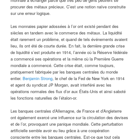
monnaie à échanger parce que très peu de gens peuvent se
procurer des métaux précieux. C’est une notion naïve construite
sur une erreur logique.
Les monnaies papier adossées à l’or ont existé pendant des
siècles en tandem avec le commerce des métaux. La liquidité
était rarement un problème, et quand de tels événements avaient
lieu, ils ont été de courte durée. En fait, la dernière grande crise
de liquidité s’est produite en 1914, l’année où la Réserve fédérale
a commencé ses opérations et la même où la Première Guerre
mondiale a commencé. Cette crise était, comme toujours,
pratiquement fabriquée par les banques centrales du monde
entier.
Benjamin Strong
, le chef de la Fed de New York en 1914
et agent du syndicat JP Morgan, avait interféré avec les
opérations normales des flux d’or aux États-Unis et ainsi saboté
les fonctions naturelles de l’étalon-or.
Les banques centrales d’Allemagne, de France et d’Angleterre
ont également exercé une influence sur la circulation des devises
et de l’or, provoquant une panique mondiale. Cette perturbation
artificielle semble avoir eu lieu grâce à une coopération
consciente entre les banques centrales. Est-ce que tout cela