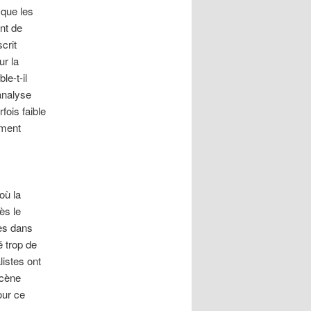
 que les
nt de
crit
ur la
le-t-il
analyse
fois faible
ement
où la
ès le
es dans
é trop de
istes ont
scène
our ce