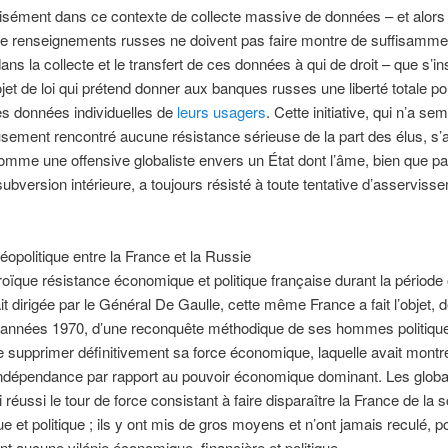
isément dans ce contexte de collecte massive de données – et alors
de renseignements russes ne doivent pas faire montre de suffisamme
ans la collecte et le transfert de ces données à qui de droit – que s’ins
rojet de loi qui prétend donner aux banques russes une liberté totale po
es données individuelles de
leurs usagers
. Cette initiative, qui n’a semb
ement rencontré aucune résistance sérieuse de la part des élus, s’
omme une offensive globaliste envers un État dont l’âme, bien que par
subversion intérieure, a toujours résisté à toute tentative d’asserviss
géopolitique entre la France et la Russie
roïque résistance économique et politique française durant la période 
it dirigée par le Général De Gaulle, cette même France a fait l’objet, d
 années 1970, d’une reconquête méthodique de ses hommes politiqu
 de supprimer définitivement sa force économique, laquelle avait montr
’indépendance par rapport au pouvoir économique dominant. Les global
i réussi le tour de force consistant à faire disparaître la France de la 
 et politique ; ils y ont mis de gros moyens et n’ont jamais reculé, p
ant aucune vilénie économique, financière et politique.