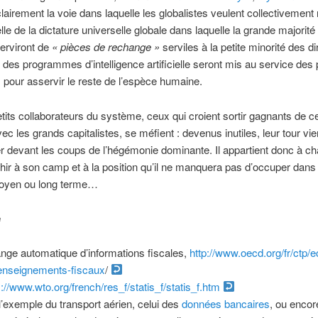
lairement la voie dans laquelle les globalistes veulent collectivement
lle de la dictature universelle globale dans laquelle la grande majorité
erviront de
« pièces de rechange »
serviles à la petite minorité des di
t des programmes d’intelligence artificielle seront mis au service des
s pour asservir le reste de l’espèce humaine.
tits collaborateurs du système, ceux qui croient sortir gagnants de c
vec les grands capitalistes, se méfient : devenus inutiles, leur tour vi
 devant les coups de l’hégémonie dominante. Il appartient donc à c
chir à son camp et à la position qu’il ne manquera pas d’occuper dans
oyen ou long terme…
e
nge automatique d’informations fiscales,
http://www.oecd.org/fr/ctp/
enseignements-fiscaux
/
s://www.wto.org/french/res_f/statis_f/statis_f.htm
 l’exemple du transport aérien, celui des
données bancaires
, ou encor