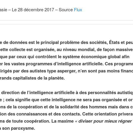
asie – Le 28 décembre 2017 – Source
Flux
te de données est le principal problème des sociétés, États et pe
Cette collecte est organisée, au niveau mondial, de façon massive
que par ceux qui contrôlent le système économique global afin
er les vastes programmes d’intelligence artificielle. Ces progra
irigés par des autistes type asperger, n’en sont pas moins finan
rands capitalistes de la planète.
 direction de l’intelligence artificielle à des personnalités autisti
 ; cela signifie que cette intelligence ne sera pas organisée et o
ens de la coopération et de la solidarité des hommes mais dans c
tion des connaissances et des contacts. Cette orientation privera
ns de toute coopération. La maxime
« diviser pour mieux régner
à son paroxysme.