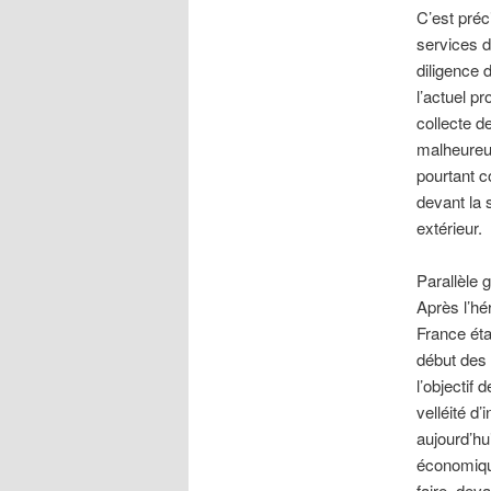
C’est préc
services 
diligence d
l’actuel p
collecte d
malheureus
pourtant c
devant la 
extérieur.
Parallèle 
Après l’hé
France éta
début des
l’objectif
velléité d
aujourd’hu
économique
faire, dev