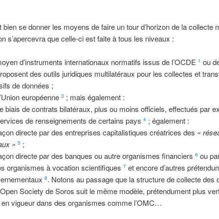
ut bien se donner les moyens de faire un tour d’horizon de la collecte
n s’apercevra que celle-ci est faite à tous les niveaux :
oyen d’instruments internationaux normatifs issus de l’OCDE
ou d
1
proposent des outils juridiques multilatéraux pour les collectes et trans
ifs de données ;
l’Union européenne
; mais également :
3
le biais de contrats bilatéraux, plus ou moins officiels, effectués par 
services de renseignements de certains pays
; également :
4
açon directe par des entreprises capitalistiques créatrices des
« rése
aux »
;
5
açon directe par des banques ou autre organismes financiers
ou par
6
es organismes à vocation scientifiques
et encore d’autres prétendu
7
vernementaux
. Notons au passage que la structure de collecte des
8
l’Open Society de Soros suit le même modèle, prétendument plus ve
i en vigueur dans des organismes comme l’OMC…