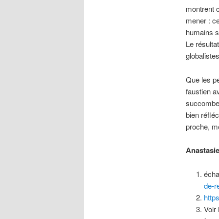
montrent c
mener : ce
humains s
Le résulta
globaliste
Que les pe
faustien a
succomber
bien réflé
proche, m
Anastasi
écha
de-r
http
Voir