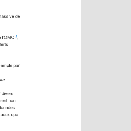
 massive de
e l’OMC
,
2
ferts
exemple par
aux
 divers
ment non
 données
rtueux que