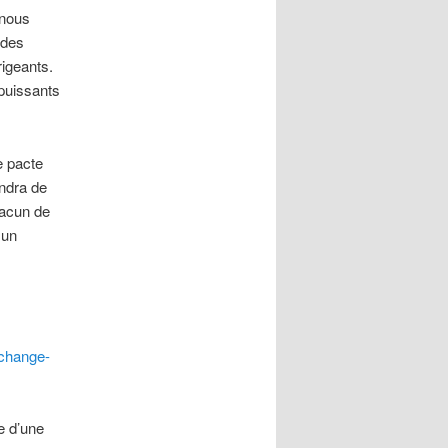
 nous
 des
rigeants.
 puissants
e pacte
endra de
hacun de
 un
echange-
e d’une