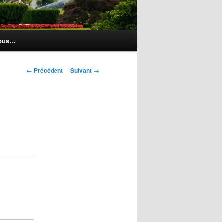
nous…
Navigation
←
Précédent
Suivant
→
des
articles