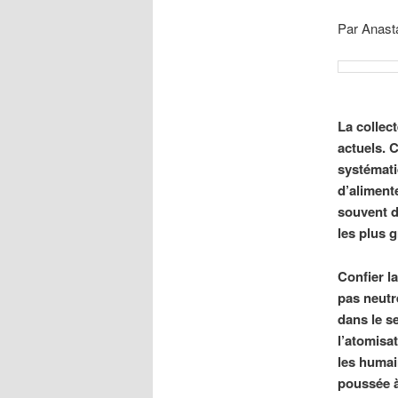
Par Anast
La collec
actuels. 
systémati
d’aliment
souvent d
les plus g
Confier la
pas neutre
dans le s
l’atomisa
les humai
poussée 