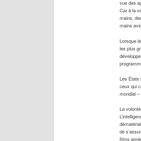
vue des ag
Car à la vé
mains, des
mains avid
Lorsque le
les plus gr
développem
programme
Les États 
ceux qui c
mondial –
La volont
L’intellige
dématérial
de s’assur
films amé