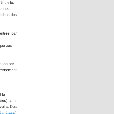
ficielle.
 bonnes
u dans des
entrée, par
que ces
menée par
uvernement
s
t la
ies), afin
uvoirs. Des
he Island