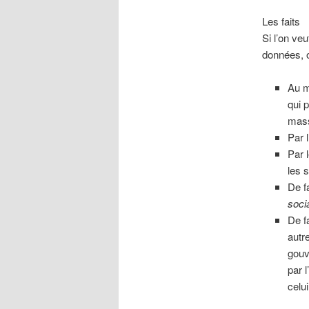
Les faits
Si l’on ve
données, o
Au m
qui 
mass
Par 
Par 
les 
De f
soci
De f
autr
gou
par 
celu