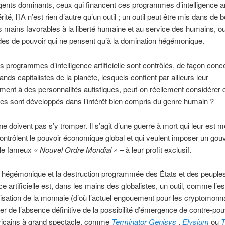
ents dominants, ceux qui financent ces programmes d’intelligence arti
rité, l’IA n’est rien d’autre qu’un outil ; un outil peut être mis dans de
 mains favorables à la liberté humaine et au service des humains, o
es de pouvoir qui ne pensent qu’à la domination hégémonique.
s programmes d’intelligence artificielle sont contrôlés, de façon conc
ands capitalistes de la planète, lesquels confient par ailleurs leur
ent à des personnalités autistiques, peut-on réellement considérer 
s sont développés dans l’intérêt bien compris du genre humain ?
ne doivent pas s’y tromper. Il s’agit d’une guerre à mort qui leur est 
ontrôlent le pouvoir économique global et qui veulent imposer un go
 le fameux
« Nouvel Ordre Mondial »
– à leur profit exclusif.
é hégémonique et la destruction programmée des États et des peuple
nce artificielle est, dans les mains des globalistes, un outil, comme l’es
isation de la monnaie (d’où l’actuel engouement pour les cryptomonna
er de l’absence définitive de la possibilité d’émergence de contre-po
ricains à grand spectacle, comme
Terminator Genisys
,
Elysium
ou
T