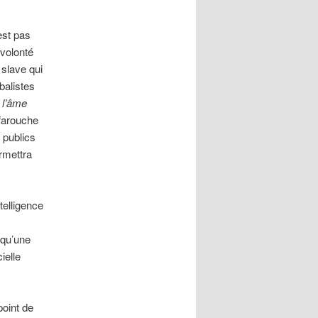
est pas
 volonté
slave qui
balistes
 l’âme
 farouche
 publics
rmettra
telligence
 qu’une
ielle
point de