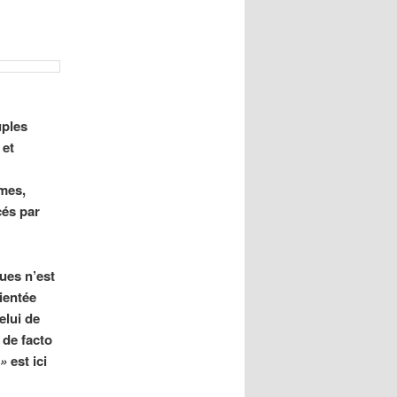
uples
 et
mmes,
cés par
ques n’est
rientée
elui de
 de facto
 »
est ici