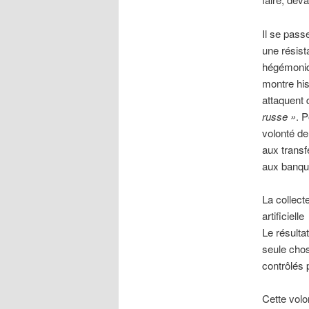
Il se pass
une résist
hégémoniq
montre his
attaquent 
russe »
. P
volonté de
aux transf
aux banqu
La collect
artificielle
Le résulta
seule chos
contrôlés 
Cette volo