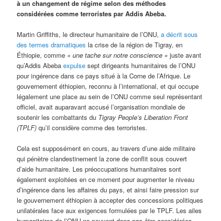
à un changement de régime selon des méthodes
considérées comme terroristes par Addis Abeba.
Martin Griffiths, le directeur humanitaire de l’ONU,
a décrit sous
des termes dramatiques
la crise de la région de Tigray, en
Éthiopie, comme
« une tache sur notre conscience »
juste avant
qu’Addis Abeba
expulse
sept dirigeants humanitaires de l’ONU
pour ingérence dans ce pays situé à la Corne de l’Afrique. Le
gouvernement éthiopien, reconnu à l’international, et qui occupe
légalement une place au sein de l’ONU comme seul représentant
officiel, avait auparavant accusé l’organisation mondiale de
soutenir les combattants du
Tigray People’s Liberation Front
(TPLF)
qu’il considère comme des terroristes.
Cela est supposément en cours, au travers d’une aide militaire
qui pénètre clandestinement la zone de conflit sous couvert
d’aide humanitaire. Les préoccupations humanitaires sont
également exploitées en ce moment pour augmenter le niveau
d’ingérence dans les affaires du pays, et ainsi faire pression sur
le gouvernement éthiopien à accepter des concessions politiques
unilatérales face aux exigences formulées par le TPLF. Les ailes
humanitaires de l’ONU ne peuvent donc pas être considérées