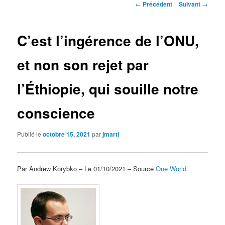
Navigation
←
Précédent
Suivant
→
des
articles
C’est l’ingérence de l’ONU,
et non son rejet par
l’Éthiopie, qui souille notre
conscience
Publié le
octobre 15, 2021
par
jmarti
Par Andrew Korybko – Le 01/10/2021 – Source
One World