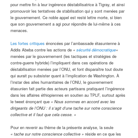
pour mettre fin à leur ingérence déstabilisatrice à Tigray, et ainsi
promouvoir les tentatives de stabilisation qui y sont menées par
le gouvernement. Ce noble appel est resté lettre morte, si bien
que son gouvernement a agi pour répondre de lui-même à ces
menaces.
Les fortes critiques
énoncées par l’ambassade étasunienne à
Addis Abeba contre les actions de
«
sécurité démocratique
«
menées par le gouvernement (les tactiques et stratégies de
contre-guerre hybride) l’impliquent dans ces opérations de
déstabilisation menées par l’ONU, et font disparaître tout doute
qui aurait pu subsister quant à l’implication de Washington. À
l’instar des ailes humanitaires de l’ONU, le gouvernement
étasunien fait partie des acteurs partisans pratiquant l’ingérence
dans les affaires éthiopiennes en soutien au TPLF, surtout après
le tweet énonçant que
« Nous sommes en accord avec les
dirigeants de l’ONU : il s’agit d’une tache sur notre conscience
collective et il faut que cela cesse. »
Pour en revenir au thème de la présente analyse, la seule
« tache sur notre conscience collective »
réside en ce que les