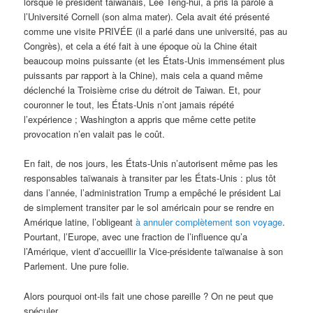
lorsque le président taiwanais, Lee Teng-hui, a pris la parole à
l’Université Cornell (son alma mater). Cela avait été présenté
comme une visite PRIVÉE (il a parlé dans une université, pas au
Congrès), et cela a été fait à une époque où la Chine était
beaucoup moins puissante (et les États-Unis immensément plus
puissants par rapport à la Chine), mais cela a quand même
déclenché la Troisième crise du détroit de Taiwan. Et, pour
couronner le tout, les États-Unis n’ont jamais répété
l’expérience ; Washington a appris que même cette petite
provocation n’en valait pas le coût.
En fait, de nos jours, les États-Unis n’autorisent même pas les
responsables taïwanais à transiter par les États-Unis : plus tôt
dans l’année, l’administration Trump a empêché le président Lai
de simplement transiter par le sol américain pour se rendre en
Amérique latine, l’obligeant
à annuler complètement son voyage
.
Pourtant, l’Europe, avec une fraction de l’influence qu’a
l’Amérique, vient d’accueillir la Vice-présidente taïwanaise à son
Parlement. Une pure folie.
Alors pourquoi ont-ils fait une chose pareille ? On ne peut que
spéculer.