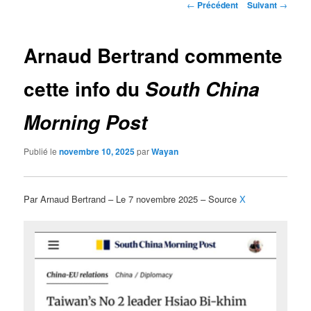
Navigation
←
Précédent
Suivant
→
des
articles
Arnaud Bertrand commente
cette info du
South China
Morning Post
Publié le
novembre 10, 2025
par
Wayan
Par Arnaud Bertrand – Le 7 novembre 2025 – Source
X