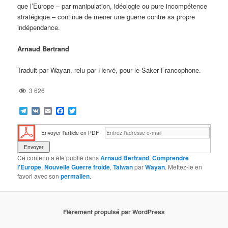
que l’Europe – par manipulation, idéologie ou pure incompétence
stratégique – continue de mener une guerre contre sa propre
indépendance.
Arnaud Bertrand
Traduit par Wayan, relu par Hervé, pour le Saker Francophone.
3 626
Telegram
VK
Email
Facebook
Twitter
Envoyer l'article en PDF
Ce contenu a été publié dans
Arnaud Bertrand
,
Comprendre
l'Europe
,
Nouvelle Guerre froide
,
Taiwan
par
Wayan
. Mettez-le en
favori avec son
permalien
.
Fièrement propulsé par WordPress