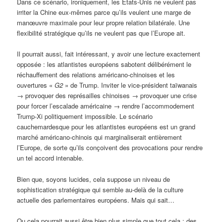
Dans ce scénario, ironiquement, les États-Unis ne veulent pas
irriter la Chine eux-mêmes parce qu’ils veulent une marge de
manœuvre maximale pour leur propre relation bilatérale. Une
flexibilité stratégique qu’ils ne veulent pas que l’Europe ait.
Il pourrait aussi, fait intéressant, y avoir une lecture exactement
opposée : les atlantistes européens sabotent délibérément le
réchauffement des relations américano-chinoises et les
ouvertures «
G2
» de Trump. Inviter le vice-président taïwanais
→ provoquer des représailles chinoises → provoquer une crise
pour forcer l’escalade américaine → rendre l’accommodement
Trump-Xi politiquement impossible. Le scénario
cauchemardesque pour les atlantistes européens est un grand
marché américano-chinois qui marginaliserait entièrement
l’Europe, de sorte qu’ils conçoivent des provocations pour rendre
un tel accord intenable.
Bien que, soyons lucides, cela suppose un niveau de
sophistication stratégique qui semble au-delà de la culture
actuelle des parlementaires européens. Mais qui sait…
Ou cela pourrait aussi être bien plus simple que tout cela : des