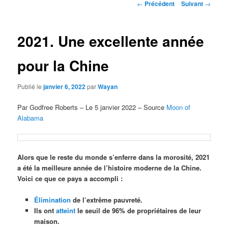
Navigation
←
Précédent
Suivant
→
des
articles
2021. Une excellente année
pour la Chine
Publié le
janvier 6, 2022
par
Wayan
Par Godfree Roberts – Le 5 janvier 2022 – Source
Moon of
Alabama
Alors que le reste du monde s’enferre dans la morosité, 2021
a été la meilleure année de l’histoire moderne de la Chine.
Voici ce que ce pays a accompli :
Élimination
de l’extrême pauvreté.
Ils ont
atteint
le seuil de 96% de propriétaires de leur
maison.