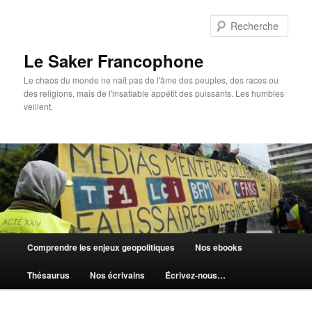
Aller
au
Rech
contenu
principal
Le Saker Francophone
Le chaos du monde ne naît pas de l'âme des peuples, des races ou
des religions, mais de l'insatiable appétit des puissants. Les humbles
veillent.
Menu
Comprendre les enjeux geopolitiques
Nos ebooks
principal
Thésaurus
Nos écrivains
Écrivez-nous…