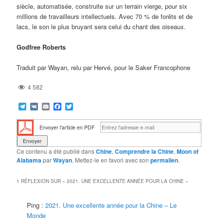
siècle, automatisée, construite sur un terrain vierge, pour six
millions de travailleurs intellectuels. Avec 70 % de forêts et de
lacs, le son le plus bruyant sera celui du chant des oiseaux.
Godfree Roberts
Traduit par Wayan, relu par Hervé, pour le Saker Francophone
4 582
Telegram
VK
Email
Facebook
Twitter
Envoyer l'article en PDF
Ce contenu a été publié dans
Chine
,
Comprendre la Chine
,
Moon of
Alabama
par
Wayan
. Mettez-le en favori avec son
permalien
.
1 RÉFLEXION SUR «
2021. UNE EXCELLENTE ANNÉE POUR LA CHINE
»
Ping :
2021. Une excellente année pour la Chine – Le
Monde