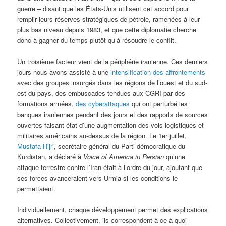
guerre – disant que les États-Unis utilisent cet accord pour
remplir leurs réserves stratégiques de pétrole, ramenées à leur
plus bas niveau depuis 1983, et que cette diplomatie cherche
donc à gagner du temps plutôt qu’à résoudre le conflit.
Un troisième facteur vient de la périphérie iranienne. Ces derniers
jours nous avons assisté à une
intensification des affrontements
avec des groupes insurgés dans les régions de l’ouest et du sud-
est du pays, des embuscades tendues aux CGRI par des
formations armées,
des cyberattaques
qui ont perturbé les
banques iraniennes pendant des jours et des rapports de sources
ouvertes faisant état d’une augmentation des vols logistiques et
militaires américains au-dessus de la région. Le 1er juillet,
Mustafa Hijri
, secrétaire général du Parti démocratique du
Kurdistan, a déclaré à
Voice of America in Persian
qu’une
attaque terrestre contre l’Iran était à l’ordre du jour, ajoutant que
ses forces avanceraient vers Urmia si les conditions le
permettaient.
Individuellement, chaque développement permet des explications
alternatives. Collectivement, ils correspondent à ce à quoi