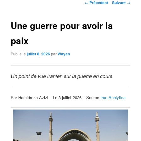
Navigation
←
Précédent
Suivant
→
des
articles
Une guerre pour avoir la
paix
Publié le
juillet 8, 2026
par
Wayan
Un point de vue iranien sur la guerre en cours.
Par Hamidreza Azizi – Le 3 juillet 2026 – Source
Iran Analytica