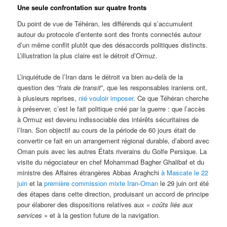
Une seule confrontation sur quatre fronts
Du point de vue de Téhéran, les différends qui s’accumulent
autour du protocole d’entente sont des fronts connectés autour
d’un même conflit plutôt que des désaccords politiques distincts.
L’illustration la plus claire est le détroit d’Ormuz.
L’inquiétude de l’Iran dans le détroit va bien au-delà de la
question des “
frais de transit
”, que les responsables iraniens ont,
à plusieurs reprises,
nié vouloir imposer
. Ce que Téhéran cherche
à préserver, c’est le fait politique créé par la guerre : que l’accès
à Ormuz est devenu indissociable des intérêts sécuritaires de
l’Iran. Son objectif au cours de la période de 60 jours était de
convertir ce fait en un arrangement régional durable, d’abord avec
Oman puis avec les autres États riverains du Golfe Persique. La
visite du négociateur en chef Mohammad Bagher Ghalibaf et du
ministre des Affaires étrangères Abbas Araghchi
à Mascate le 22
juin
et la
première commission mixte Iran-Oman
le 29 juin ont été
des étapes dans cette direction, produisant un accord de principe
pour élaborer des dispositions relatives aux «
coûts liés aux
services
» et à la gestion future de la navigation.