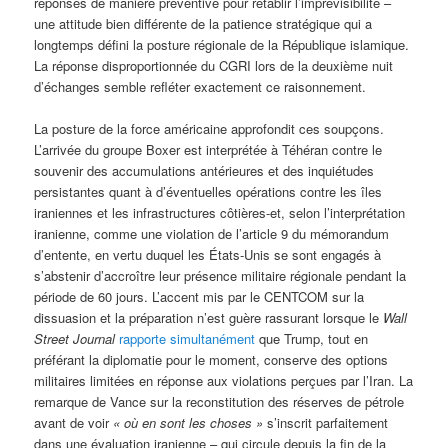
réponses de manière préventive pour rétablir l’imprévisibilité –
une attitude bien différente de la patience stratégique qui a
longtemps défini la posture régionale de la République islamique.
La réponse disproportionnée du CGRI lors de la deuxième nuit
d’échanges semble refléter exactement ce raisonnement.
La posture de la force américaine approfondit ces soupçons.
L’arrivée du groupe Boxer est interprétée à Téhéran contre le
souvenir des accumulations antérieures et des inquiétudes
persistantes quant à d’éventuelles opérations contre les îles
iraniennes et les infrastructures côtières-et, selon l’interprétation
iranienne, comme une violation de l’article 9 du mémorandum
d’entente, en vertu duquel les États-Unis se sont engagés à
s’abstenir d’accroître leur présence militaire régionale pendant la
période de 60 jours. L’accent mis par le CENTCOM sur la
dissuasion et la préparation n’est guère rassurant lorsque le
Wall
Street Journal
rapporte simultanément
que Trump, tout en
préférant la diplomatie pour le moment, conserve des options
militaires limitées en réponse aux violations perçues par l’Iran. La
remarque de Vance sur la reconstitution des réserves de pétrole
avant de voir
« où en sont les choses »
s’inscrit parfaitement
dans une évaluation iranienne – qui circule depuis la fin de la