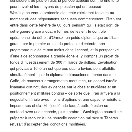
considèrent de plus en plus la période actuelle comme une lutte
pour savoir si les moyens de pression qui ont poussé
Washington vers le protocole d’entente existeront toujours au
moment où des négociations sérieuses commenceront. L’Iran est
entré dans cette fenêtre de 60 jours pensant qu’il s’était sorti de
cette guerre grâce à quatre formes de levier : le contrôle
opérationnel du détroit d’Ormuz, un poids diplomatique au Liban
garanti par le premier article du protocole d’entente, son
programme nucléaire non inclus dans l’accord, et la perspective
d’une aide économique à grande échelle, y compris un projet de
fonds d’investissement de 300 milliards de dollars. L’évaluation
qui prévaut à Téhéran est que ces quatre leviers sont affaiblis
simultanément – par la diplomatie étasunienne menée dans le
Golfe, de nouveaux arrangements maritimes, un accord israélo-
libanaise distinct, des exigences sur le dossier nucléaire et un
positionnement militaire continu – de sorte que l’Iran arrivera à la
négociation finale avec moins d’options et une capacité réduite à
imposer ses choix. Et l’inquiétude face à cette érosion se
confond avec une seconde, plus sombre : Washington pourrait se
préparer à recourir à une nouvelle coercition militaire si Téhéran
refusait d’accepter des conditions modifiées.