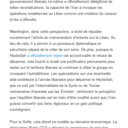
gouvernement libanais lui-même a officiellement délégitimé de
telles revendications, la capacité de l’Iran à invoquer les
opérations israéliennes au Liban comme une violation du cessez-
le-feu s’effondre.
Washington, dans cette perspective, a évité de répudier
ouvertement l’article du mémorandum d’entente sur le Liban. Au
lieu de cela, il a permis à un processus diplomatique et
sécuritaire séparé de le vider de son sens. De plus, puisque le
Hezbollah
a officiellement rejeté
cet accord-cadre et refuse de
désarmer, cela fournit à Israël une justification permanente pour
rester sur le territoire libanais et continuer à cibler le groupe en
invoquant l’autodéfense. Les spéculations sur une éventuelle
aide extérieure à l’armée libanaise pour désarmer le Hezbollah,
que ce soit par l’intermédiaire de la Syrie ou de “
forces
mercenaires financées par les Émirats
”, renforcent la perception
que l’équilibre libanais est en train d’être modifié avant que l’Iran
puisse convertir ses liens régionaux en un gain politique
contraignant.
Pour le Golfe, cela étend ce modèle au domaine économique. La
déclaration Rubio-CCG a désigné le programme de missiles