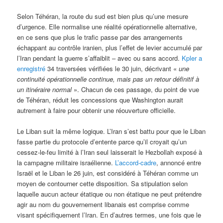
Selon Téhéran, la route du sud est bien plus qu’une mesure
d’urgence. Elle normalise une réalité opérationnelle alternative,
en ce sens que plus le trafic passe par des arrangements
échappant au contrôle iranien, plus l’effet de levier accumulé par
l’Iran pendant la guerre s’affaiblit – avec ou sans accord.
Kpler a
enregistré
34 traversées vérifiées le 30 juin, décrivant «
une
continuité opérationnelle continue, mais pas un retour définitif à
un itinéraire normal
». Chacun de ces passage, du point de vue
de Téhéran, réduit les concessions que Washington aurait
autrement à faire pour obtenir une réouverture officielle.
Le Liban suit la même logique. L’Iran s’est battu pour que le Liban
fasse partie du protocole d’entente parce qu’il croyait qu’un
cessez-le-feu limité à l’Iran seul laisserait le Hezbollah exposé à
la campagne militaire israélienne.
L’accord-cadre
, annoncé entre
Israël et le Liban le 26 juin, est considéré à Téhéran comme un
moyen de contourner cette disposition. Sa stipulation selon
laquelle aucun acteur étatique ou non étatique ne peut prétendre
agir au nom du gouvernement libanais est comprise comme
visant spécifiquement l’Iran. En d’autres termes, une fois que le