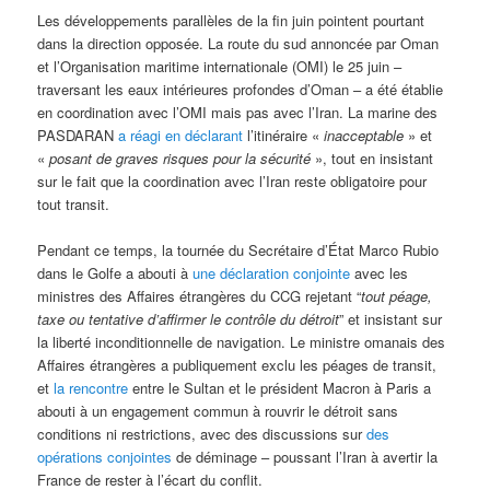
Les développements parallèles de la fin juin pointent pourtant
dans la direction opposée. La route du sud annoncée par Oman
et l’Organisation maritime internationale (OMI) le 25 juin –
traversant les eaux intérieures profondes d’Oman – a été établie
en coordination avec l’OMI mais pas avec l’Iran. La marine des
PASDARAN
a réagi en déclarant
l’itinéraire «
inacceptable
» et
«
posant de graves risques pour la sécurité
», tout en insistant
sur le fait que la coordination avec l’Iran reste obligatoire pour
tout transit.
Pendant ce temps, la tournée du Secrétaire d’État Marco Rubio
dans le Golfe a abouti à
une déclaration conjointe
avec les
ministres des Affaires étrangères du CCG rejetant “
tout péage,
taxe ou tentative d’affirmer le contrôle du détroit
” et insistant sur
la liberté inconditionnelle de navigation. Le ministre omanais des
Affaires étrangères a publiquement exclu les péages de transit,
et
la rencontre
entre le Sultan et le président Macron à Paris a
abouti à un engagement commun à rouvrir le détroit sans
conditions ni restrictions, avec des discussions sur
des
opérations conjointes
de déminage – poussant l’Iran à avertir la
France de rester à l’écart du conflit.