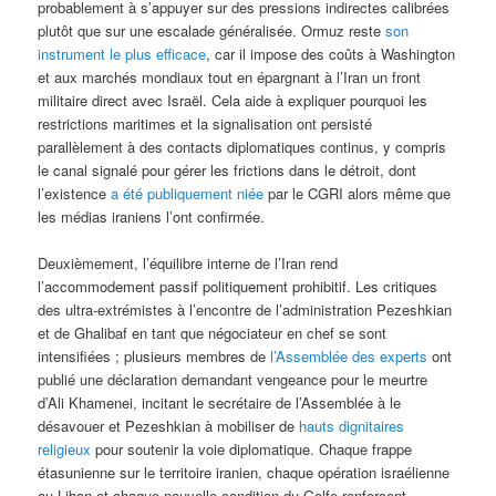
probablement à s’appuyer sur des pressions indirectes calibrées
plutôt que sur une escalade généralisée. Ormuz reste
son
instrument le plus efficace
, car il impose des coûts à Washington
et aux marchés mondiaux tout en épargnant à l’Iran un front
militaire direct avec Israël. Cela aide à expliquer pourquoi les
restrictions maritimes et la signalisation ont persisté
parallèlement à des contacts diplomatiques continus, y compris
le canal signalé pour gérer les frictions dans le détroit, dont
l’existence
a été publiquement niée
par le CGRI alors même que
les médias iraniens l’ont confirmée.
Deuxièmement, l’équilibre interne de l’Iran rend
l’accommodement passif politiquement prohibitif. Les critiques
des ultra-extrémistes à l’encontre de l’administration Pezeshkian
et de Ghalibaf en tant que négociateur en chef se sont
intensifiées ; plusieurs membres de
l’Assemblée des experts
ont
publié une déclaration demandant vengeance pour le meurtre
d’Ali Khamenei, incitant le secrétaire de l’Assemblée à le
désavouer et Pezeshkian à mobiliser de
hauts dignitaires
religieux
pour soutenir la voie diplomatique. Chaque frappe
étasunienne sur le territoire iranien, chaque opération israélienne
au Liban et chaque nouvelle condition du Golfe renforcent